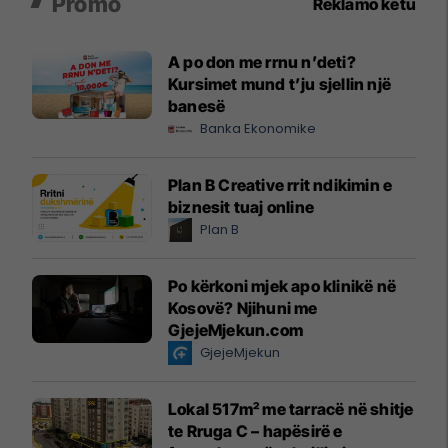
Promo
Reklamo këtu
A po don me rrnu n’deti?
Kursimet mund t’ju sjellin një
banesë
Banka Ekonomike
Plan B Creative rrit ndikimin e
biznesit tuaj online
Plan B
Po kërkoni mjek apo klinikë në
Kosovë? Njihuni me
GjejeMjekun.com
GjejeMjekun
Lokal 517m² me tarracë në shitje
te Rruga C – hapësirë e