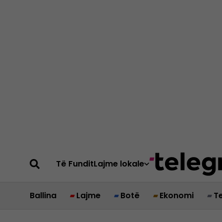
Të Fundit
Lajme lokale
Ballina
Lajme
Botë
Ekonomi
T