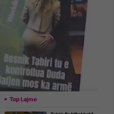
Top Lajme