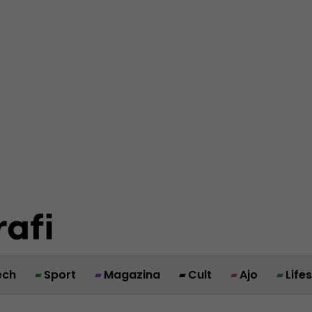
ech
Sport
Magazina
Cult
Ajo
Life