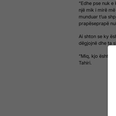
“Edhe pse nuk e 
një mik i mirë më
munduar t’ua shpj
prapëseprapë nuk
Ai shton se ky ësh
dëgjojnë dhe ta s
“Miq, kjo është e
Tahiri.