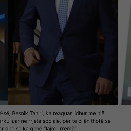
K-së, Besnik Tahiri, ka reaguar lidhur me një
rkulluar në rrjete sociale, për të cilën thotë se
r dhe se ka qenë “lajm i rremë”.