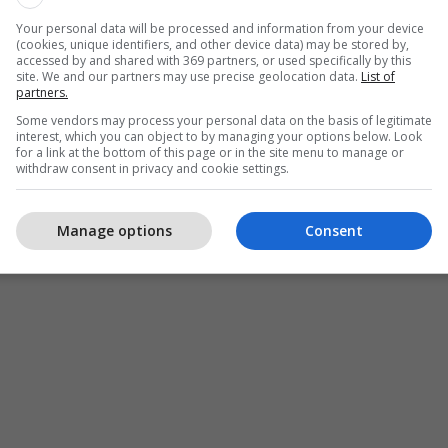
Your personal data will be processed and information from your device
(cookies, unique identifiers, and other device data) may be stored by,
accessed by and shared with 369 partners, or used specifically by this
site. We and our partners may use precise geolocation data.
List of
partners.
Some vendors may process your personal data on the basis of legitimate
interest, which you can object to by managing your options below. Look
for a link at the bottom of this page or in the site menu to manage or
withdraw consent in privacy and cookie settings.
Manage options
Consent