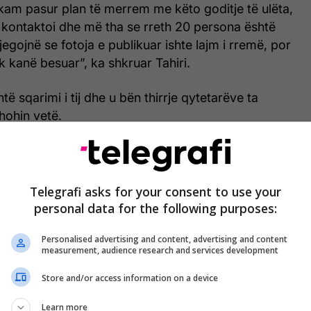
kam pasur plan të merrem me këto goditje të ulëta,
 kontaktoi dhe më tha se rreth 20 persona është
egojnë se fotoja e publikuar ishte lajm i rremë, por
 kanë besuar”, ka shkruar Tahiri.
të sqarimi i tij dhe u bën thirrje qytetarëve ta
hohin vetë.
 vërteta. Dëgjojeni dhe shiheni vetë”, ka përfunduar
Telegrafi asks for your consent to use your
personal data for the following purposes:
Personalised advertising and content, advertising and content
measurement, audience research and services development
Store and/or access information on a device
Learn more