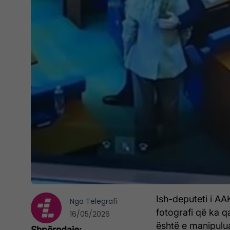
Ish-deputeti i AA
Nga
Telegrafi
fotografi që ka qa
16/05/2026
është e manipulua