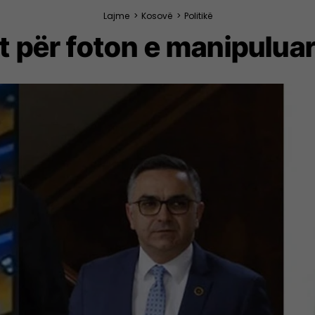
Lajme
>
Kosovë
>
Politikë
et për foton e manipulu