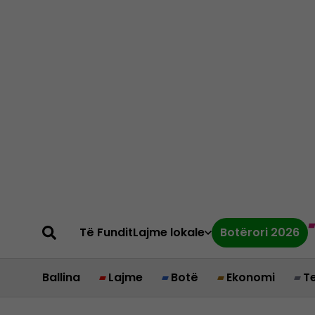
Të Fundit
Lajme lokale
Botërori 2026
Ballina
Lajme
Botë
Ekonomi
T