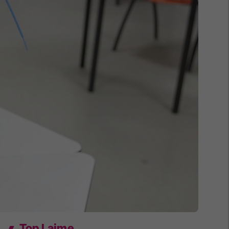
Top Lajme