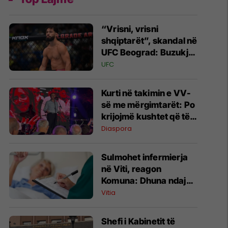
“Vrisni, vrisni
shqiptarët”, skandal në
UFC Beograd: Buzukja
u përball me thirrje
UFC
anti-shqiptare nga
tribunat
Kurti në takimin e VV-
së me mërgimtarët: Po
krijojmë kushtet që të
ktheheni në Kosovë
Diaspora
Sulmohet infermierja
në Viti, reagon
Komuna: Dhuna ndaj
stafit shëndetësor nuk
Vitia
tolerohet
Shefi i Kabinetit të