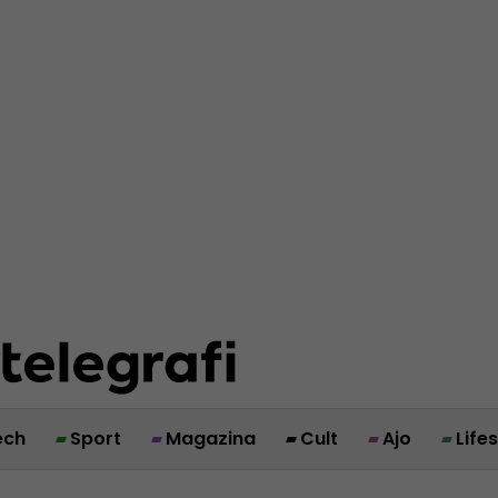
ech
Sport
Magazina
Cult
Ajo
Life