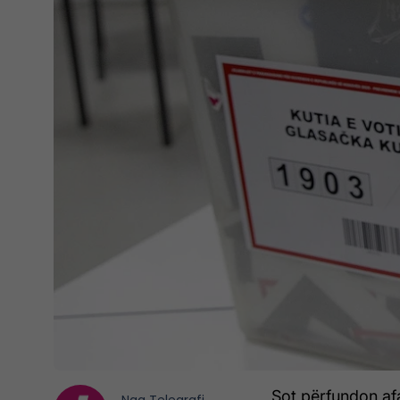
Sot përfundon afa