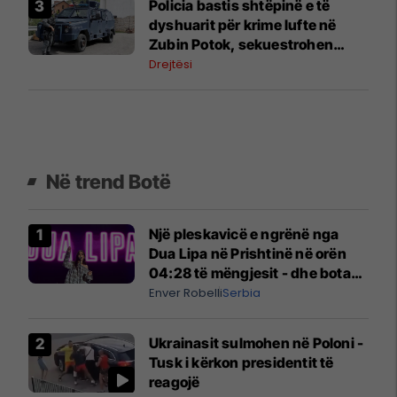
Policia bastis shtëpinë e të
dyshuarit për krime lufte në
Zubin Potok, sekuestrohen
prova
Drejtësi
Në trend Botë
Një pleskavicë e ngrënë nga
Dua Lipa në Prishtinë në orën
04:28 të mëngjesit - dhe bota
digjitale serbe shpall gjendjen e
Enver Robelli
Serbia
luftës
Ukrainasit sulmohen në Poloni -
Tusk i kërkon presidentit të
reagojë