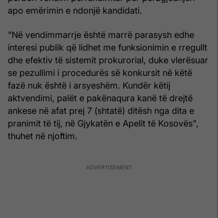
apo emërimin e ndonjë kandidati.
"Në vendimmarrje është marrë parasysh edhe
interesi publik që lidhet me funksionimin e rregullt
dhe efektiv të sistemit prokurorial, duke vlerësuar
se pezullimi i procedurës së konkursit në këtë
fazë nuk është i arsyeshëm. Kundër këtij
aktvendimi, palët e pakënaqura kanë të drejtë
ankese në afat prej 7 (shtatë) ditësh nga dita e
pranimit të tij, në Gjykatën e Apelit të Kosovës",
thuhet në njoftim.