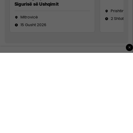
Sigurisë së Ushqimit
Prishtinë
Mitrovicë
2 Shtator 2
15 Gusht 2026
×