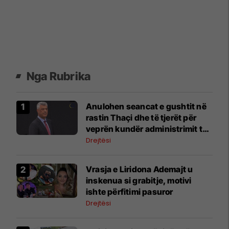
Nga Rubrika
Anulohen seancat e gushtit në
rastin Thaçi dhe të tjerët për
veprën kundër administrimit të
drejtësisë
Drejtësi
Vrasja e Liridona Ademajt u
inskenua si grabitje, motivi
ishte përfitimi pasuror
Drejtësi