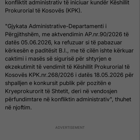
konfliktit administrativ të iniciuar kundër Këshillit
Prokurorial të Kosovës (KPK).
"Gjykata Administrative-Departamenti i
Përgjithshëm, me aktvendimin AP.nr.90/2026 të
datës 05.06.2026, ka refuzuar si të pabazuar
kërkesën e paditësit B.I., me të cilën ishte kërkuar
caktimi i masës së sigurisë për shtyrjen e
ekzekutimit të vendimit të Këshillit Prokurorial të
Kosovës KPK.nr.268/2026 i datës 18.05.2026 për
shpalljen e konkursit publik për pozitën e
Kryeprokurorit të Shtetit, deri në vendosjen
përfundimtare në konfliktin administrativ", thuhet
në njoftim.