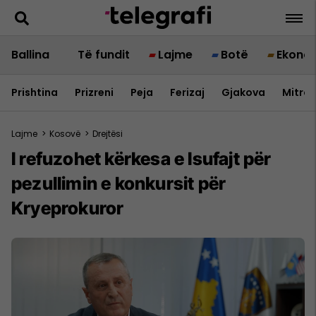
Ballina
Të fundit
Lajme
Botë
Ekono
Prishtina
Prizreni
Peja
Ferizaj
Gjakova
Mitrov
Lajme
>
Kosovë
>
Drejtësi
I refuzohet kërkesa e Isufajt për
pezullimin e konkursit për
Kryeprokuror