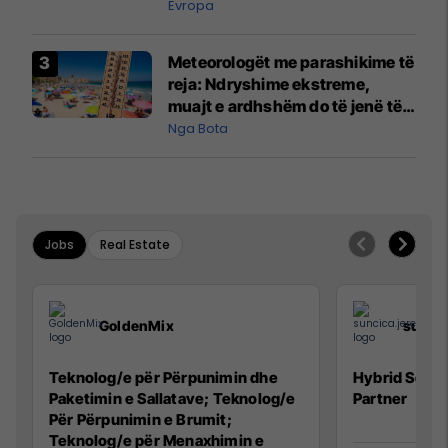
Evropa
Meteorologët me parashikime të
reja: Ndryshime ekstreme,
muajt e ardhshëm do të jenë të
pazakontë
Nga Bota
Jobs
Real Estate
GoldenMix
sunci
Teknolog/e për Përpunimin dhe
Hybrid Senio
Paketimin e Sallatave; Teknolog/e
Partner
Për Përpunimin e Brumit;
Teknolog/e për Menaxhimin e