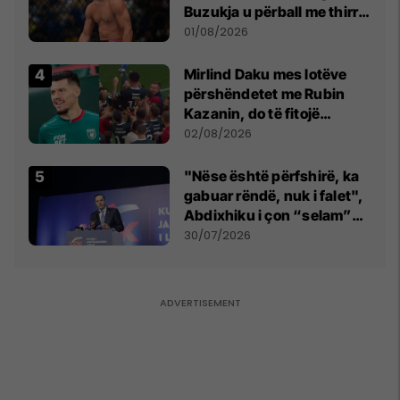
Buzukja u përball me thirrje
anti-shqiptare nga
01/08/2026
tribunat
Mirlind Daku mes lotëve
përshëndetet me Rubin
Kazanin, do të fitojë
miliona te Spartak Moska
02/08/2026
"Nëse është përfshirë, ka
gabuar rëndë, nuk i falet",
Abdixhiku i çon “selam”
Përparim Ramës
30/07/2026