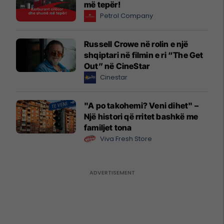
më tepër!
Petrol Company
Russell Crowe në rolin e një
shqiptari në filmin e ri “The Get
Out” në CineStar
Cinestar
"A po takohemi? Veni dihet" –
Një histori që rritet bashkë me
familjet tona
Viva Fresh Store