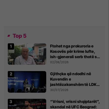
Top 5
Ftohet nga prokuroria e
Kosovës për krime lufte,
ish-gjenerali serb thotë se
dikush e tradhtoi në
02/08/2026
Beograd
Gjithçka që ndodhi në
Kuvendin e
jashtëzakonshëm të LDK-
së
30/07/2026
“Vrisni, vrisni shqiptarët”,
skandal në UFC Beograd: