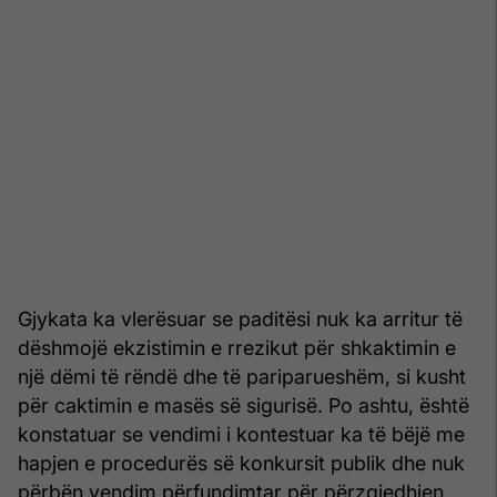
Gjykata ka vlerësuar se paditësi nuk ka arritur të
dëshmojë ekzistimin e rrezikut për shkaktimin e
një dëmi të rëndë dhe të pariparueshëm, si kusht
për caktimin e masës së sigurisë. Po ashtu, është
konstatuar se vendimi i kontestuar ka të bëjë me
hapjen e procedurës së konkursit publik dhe nuk
përbën vendim përfundimtar për përzgjedhjen