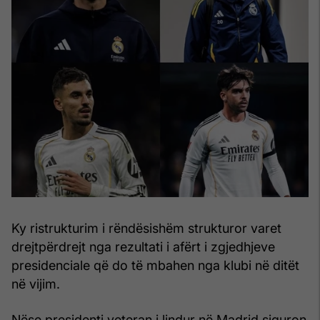
Ky ristrukturim i rëndësishëm strukturor varet
drejtpërdrejt nga rezultati i afërt i zgjedhjeve
presidenciale që do të mbahen nga klubi në ditët
në vijim.
Nëse presidenti veteran i lindur në Madrid siguron