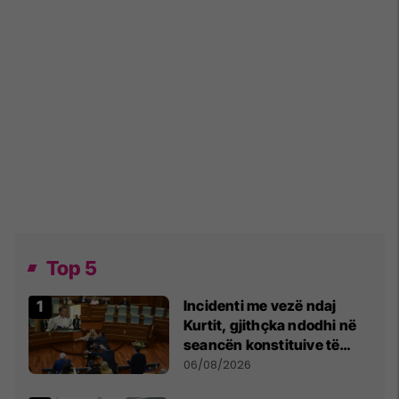
Top 5
Incidenti me vezë ndaj
Kurtit, gjithçka ndodhi në
seancën konstituive të
Kuvendit
06/08/2026