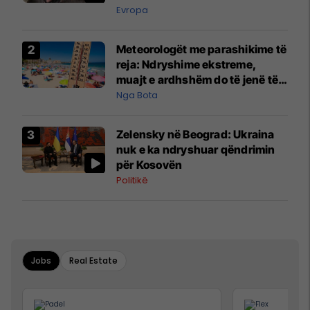
Evropa
Meteorologët me parashikime të
reja: Ndryshime ekstreme,
muajt e ardhshëm do të jenë të
pazakontë
Nga Bota
Zelensky në Beograd: Ukraina
nuk e ka ndryshuar qëndrimin
për Kosovën
Politikë
Jobs
Real Estate