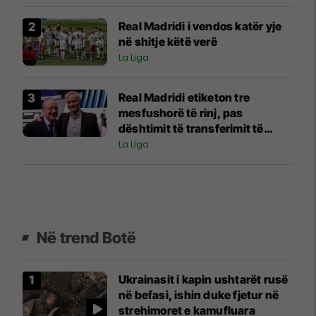
Real Madridi i vendos katër yje
në shitje këtë verë
La Liga
Real Madridi etiketon tre
mesfushorë të rinj, pas
dështimit të transferimit të
Rodrit
La Liga
Në trend Botë
Ukrainasit i kapin ushtarët rusë
në befasi, ishin duke fjetur në
strehimoret e kamufluara