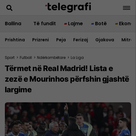
Ballina
Të fundit
Lajme
Botë
Ekono
Prishtina
Prizreni
Peja
Ferizaj
Gjakova
Mitrov
Sport
>
Futboll
>
Ndërkombëtare
>
La Liga
Tërmet në Real Madrid! Lista e
zezë e Mourinhos përfshin gjashtë
largime