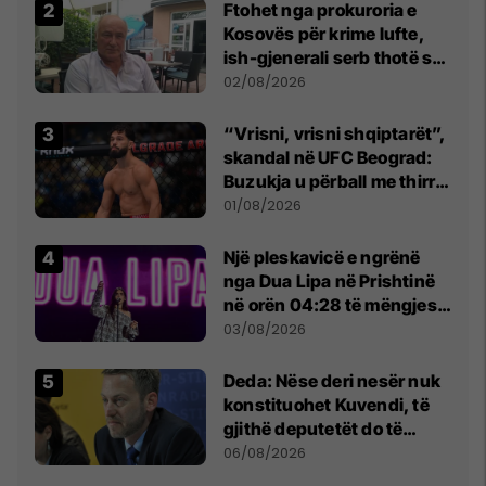
Ftohet nga prokuroria e
Kosovës për krime lufte,
ish-gjenerali serb thotë se
dikush e tradhtoi në
02/08/2026
Beograd
“Vrisni, vrisni shqiptarët”,
skandal në UFC Beograd:
Buzukja u përball me thirrje
anti-shqiptare nga
01/08/2026
tribunat
Një pleskavicë e ngrënë
nga Dua Lipa në Prishtinë
në orën 04:28 të mëngjesit
- dhe bota digjitale serbe
03/08/2026
shpall gjendjen e luftës
Deda: Nëse deri nesër nuk
konstituohet Kuvendi, të
gjithë deputetët do të
bëjnë shkelje të rëndë
06/08/2026
kushtetuese