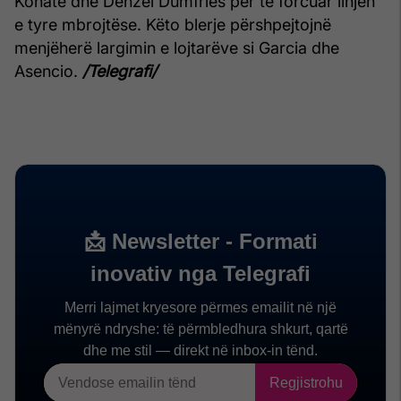
Konate dhe Denzel Dumfries për të forcuar linjën
e tyre mbrojtëse. Këto blerje përshpejtojnë
menjëherë largimin e lojtarëve si Garcia dhe
Asencio.
/Telegrafi/