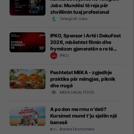
Jobs: Mundësi të reja për
zhvillimin tuaj profesional
Telegrafi Jobs
IPKO, Sponsor i Artë i DokuFest
2026, mbështet filmin dhe
frymëzon gjeneratën e re të
krijuesve
IPKO
Pashtetat MEKA - zgjedhje
praktike për mëngjes, piknik
dhe rrugë
MEKA HALAL FOOD
A po don me rrnu n’deti?
Kursimet mund t’ju sjellin një
banesë
Banka Ekonomike