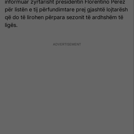
informuar zyrtarisht presidentin Florentino Perez
për listën e tij përfundimtare prej gjashtë lojtarësh
që do të lirohen përpara sezonit të ardhshëm të
ligës.