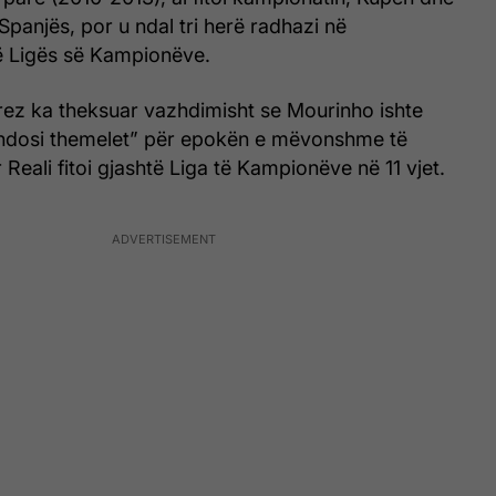
panjës, por u ndal tri herë radhazi në
ë Ligës së Kampionëve.
rez ka theksuar vazhdimisht se Mourinho ishte
vendosi themelet” për epokën e mëvonshme të
Reali fitoi gjashtë Liga të Kampionëve në 11 vjet.