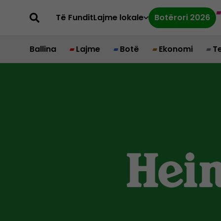
Të Fundit
Lajme lokale
Botërori 2026
Ballina
Lajme
Botë
Ekonomi
T