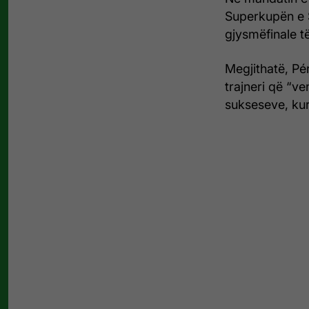
Superkupën e S
gjysmëfinale t
Megjithatë, Pé
trajneri që “
sukseseve, kur 