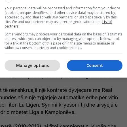
enë në proces prej gati dy javësh gjatë periudhës
Your personal data will be processed and information from your device
 Marrëveshja mes trajnerit dhe klubit është arritur
(cookies, unique identifiers, and other device data) may be stored by,
rsa Jorge Mendes raportohet se ka negociuar
accessed by and shared with 369 partners, or used specifically by this
site. We and our partners may use precise geolocation data.
List of
ficën.
partners.
Some vendors may process your personal data on the basis of legitimate
la e lirimit prej 7 milionë eurosh kishte skaduar
interest, which you can object to by managing your options below. Look
for a link at the bottom of this page or in the site menu to manage or
fica në fund ka pranuar të lëshojë pe. Klubi nga
withdraw consent in privacy and cookie settings.
sht kërkonte 15 milionë euro, shifër e barabartë me
bruto të Mourinhos, por raportohet se është
Manage options
Consent
 hapur rrugën e afrimit të trajnerit të preferuar,
ulham), i cili përfaqësohet po ashtu nga Mendes.
t të nënshkruajë një kontratë dyvjeçare me Real
undësinë e një zgjatjeje automatike edhe për vitin
ubi fiton La Ligën. Synimi kryesor i tij dhe arsyeja e
adrid mbetet Liga e Kampionëve.
parë (2010-2013), ai fitoi kampionatin, Kupën dhe