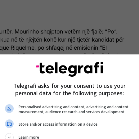
urtër, Mourinho shqipton vetëm një fjalë: “Po”.
ikua në të njëjtën kohë kur një tjetër kandidat për
ique Riquelme, po shfaqej në emisionin “El
 pritej të prezantonte planet e tij për përforcime.
historia por hacer.
pic.twitter.com/7wLmDk8r2M
ntino 2026 (@Florentino2026_)
June 3, 2026
Telegrafi asks for your consent to use your
personal data for the following purposes:
Personalised advertising and content, advertising and content
ëveshjes
measurement, audience research and services development
Store and/or access information on a device
ve, nëse Pérez fiton, lëvizja e parë do të jetë
ar i rikthimit të Mourinhos – një operacion që
Learn more