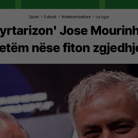
Sport
>
Futboll
>
Ndërkombëtare
>
La Liga
zyrtarizon' Jose Mourinh
etëm nëse fiton zgjedhj