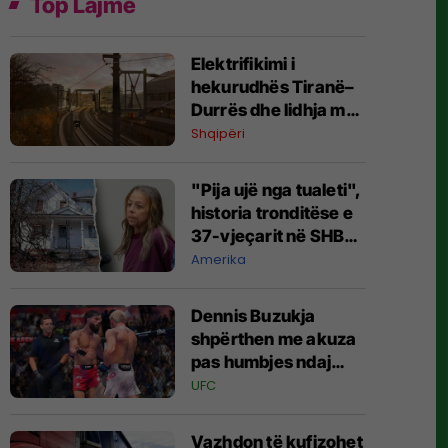
Top Lajme
​Elektrifikimi i
hekurudhës Tiranë–
Durrës dhe lidhja me
Rinasin, ratifikohet
Shqipëri
marrëveshja e huas
me BERZH 11.6
​"Pija ujë nga tualeti",
milionë euro
historia tronditëse e
37-vjeçarit në SHBA:
Njerka më mbajti të
Amerika
mbyllur mbi 20 vjet
Dennis Buzukja
shpërthen me akuza
pas humbjes ndaj
Bogdan Grad
UFC
Vazhdon të kufizohet