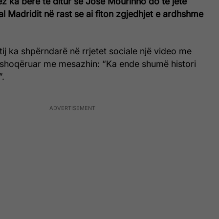
ez ka bërë të ditur se José Mourinho do të jetë
 Real Madridit në rast se ai fiton zgjedhjet e ardhshme
tij ka shpërndarë në rrjetet sociale një video me
ë shoqëruar me mesazhin: “Ka ende shumë histori
”.