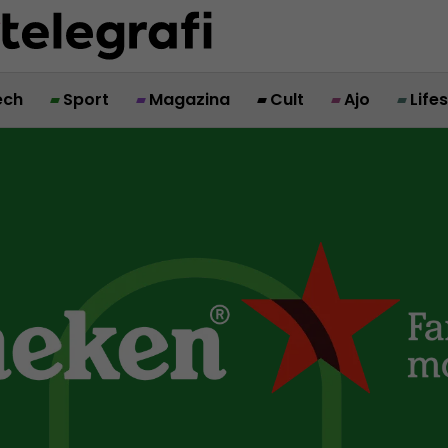
ech
Sport
Magazina
Cult
Ajo
Life