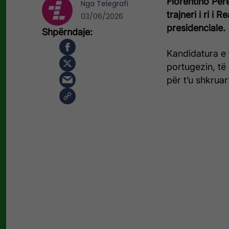
Florentino Pér
Nga
Telegrafi
trajneri i ri i
03/06/2026
presidenciale.
Kandidatura e 
portugezin, t
për t’u shkruar