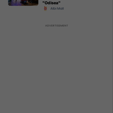
"Odisea"
Albi Mall