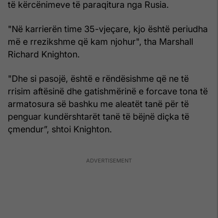
të kërcënimeve të paraqitura nga Rusia.
"Në karrierën time 35-vjeçare, kjo është periudha
më e rrezikshme që kam njohur", tha Marshall
Richard Knighton.
"Dhe si pasojë, është e rëndësishme që ne të
rrisim aftësinë dhe gatishmërinë e forcave tona të
armatosura së bashku me aleatët tanë për të
penguar kundërshtarët tanë të bëjnë diçka të
çmendur”, shtoi Knighton.