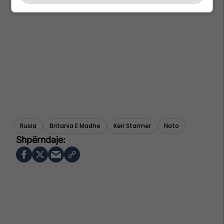
Rusia
Britania E Madhe
Keir Starmer
Nato