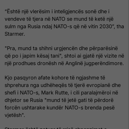
“Është një vlerësim i inteligjencës sonë dhe i
vendeve të tjera në NATO se mund të ketë një
sulm nga Rusia ndaj NATO-s që në vitin 2030”, tha
Starmer.
"Pra, mund ta shihni urgjencën dhe përparësinë
që po i japim kësaj tani", shtoi ai gjatë një vizite në
një prodhues dronësh në Anglinë jugperëndimore.
Kjo pasqyron afate kohore të ngjashme të
shprehura nga udhëheqës të tjerë evropianë dhe
shefi i NATO-s, Mark Rutte, i cili paralajmëroi në
dhjetor se Rusia "mund të jetë gati të përdorë
forcën ushtarake kundër NATO-s brenda pesë
vjetësh".