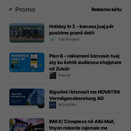
Promo
Reklamo këtu
Holiday In 2 – banesa juaj për
pushime pranë detit
Edil Project
Plan B – reklamoni biznesin tuaj
aty ku është audienca shqiptare
në Zvicër
Plan B
Sigurimi i biznesit me NOVATRA
Vermögensberatung AG
NOVATRA
IMAX/ Cineplexx në Albi Mall,
thyen rekorde rajonale me