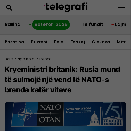
Ballina
Botërori 2026
Të fundit
Lajme
Prishtina
Prizreni
Peja
Ferizaj
Gjakova
Mitrov
Botë
>
Nga Bota
>
Evropa
Kryeministri britanik: Rusia mund
të sulmojë një vend të NATO-s
brenda katër viteve