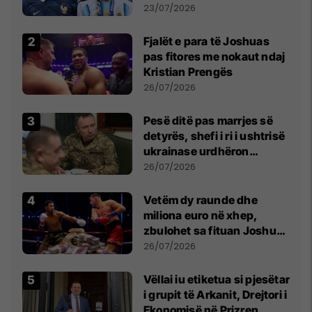
Botës, Messi mbetet i dyti
23/07/2026
Fjalët e para të Joshuas
pas fitores me nokaut ndaj
Kristian Prengës
26/07/2026
Pesë ditë pas marrjes së
detyrës, shefi i ri i ushtrisë
ukrainase urdhëron
kontroll të madh
26/07/2026
Vetëm dy raunde dhe
miliona euro në xhep,
zbulohet sa fituan Joshua
e Prenga
26/07/2026
Vëllai iu etiketua si pjesëtar
i grupit të Arkanit, Drejtori i
Ekonomisë në Prizren