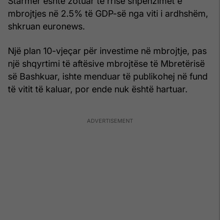
Starmer është zotuar të rrisë shpenzimet e
mbrojtjes në 2.5% të GDP-së nga viti i ardhshëm,
shkruan euronews.
Një plan 10-vjeçar për investime në mbrojtje, pas
një shqyrtimi të aftësive mbrojtëse të Mbretërisë
së Bashkuar, ishte menduar të publikohej në fund
të vitit të kaluar, por ende nuk është hartuar.