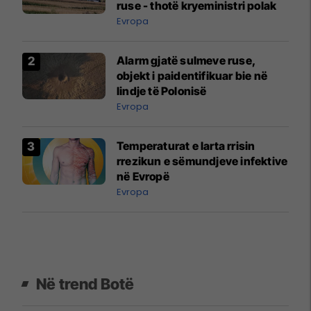
ruse - thotë kryeministri polak
Evropa
Alarm gjatë sulmeve ruse,
objekt i paidentifikuar bie në
lindje të Polonisë
Evropa
Temperaturat e larta rrisin
rrezikun e sëmundjeve infektive
në Evropë
Evropa
Në trend Botë