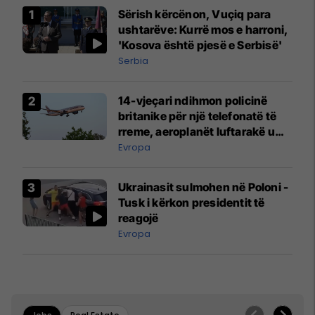
Sërish kërcënon, Vuçiq para
ushtarëve: Kurrë mos e harroni,
'Kosova është pjesë e Serbisë'
Serbia
14-vjeçari ndihmon policinë
britanike për një telefonatë të
rreme, aeroplanët luftarakë u
ngritën në ajër për të
Evropa
interceptuar fluturaken e Qatar
Airways që po shkonte drejt
Ukrainasit sulmohen në Poloni -
Mançesterit
Tusk i kërkon presidentit të
reagojë
Evropa