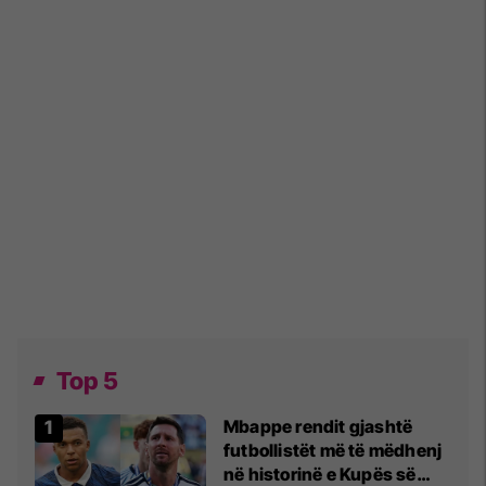
Top 5
Mbappe rendit gjashtë
futbollistët më të mëdhenj
në historinë e Kupës së