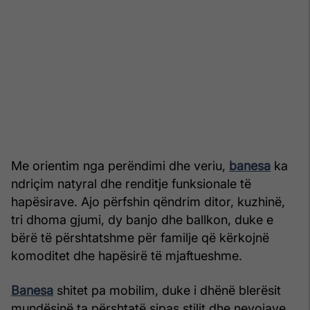
Me orientim nga perëndimi dhe veriu,
banesa
ka
ndriçim natyral dhe renditje funksionale të
hapësirave. Ajo përfshin qëndrim ditor, kuzhinë,
tri dhoma gjumi, dy banjo dhe ballkon, duke e
bërë të përshtatshme për familje që kërkojnë
komoditet dhe hapësirë të mjaftueshme.
Banesa
shitet pa mobilim, duke i dhënë blerësit
mundësinë ta përshtatë sipas stilit dhe nevojave