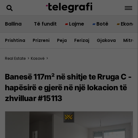
Ballina
Të fundit
Lajme
Botë
Ekono
Prishtina
Prizreni
Peja
Ferizaj
Gjakova
Mitrov
Real Estate
>
Kosovë
>
Banesë 117m² në shitje te Rruga C -
hapësirë e gjerë në një lokacion të
zhvilluar #15113