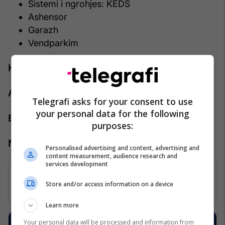
Sistemi i ngrohjes: KEDS
Ashensor
Garazh
Vendparkim
Kontakti:
Agjenti: Agan Ramaxhiku
Telegrafi asks for your consent to use
your personal data for the following
Emaili: agan.ramaxhiku@pro-rks.com
purposes:
Numri kontaktues: +383 44 888 444
Personalised advertising and content, advertising and
content measurement, audience research and
services development
Store and/or access information on a device
Learn more
Your personal data will be processed and information from