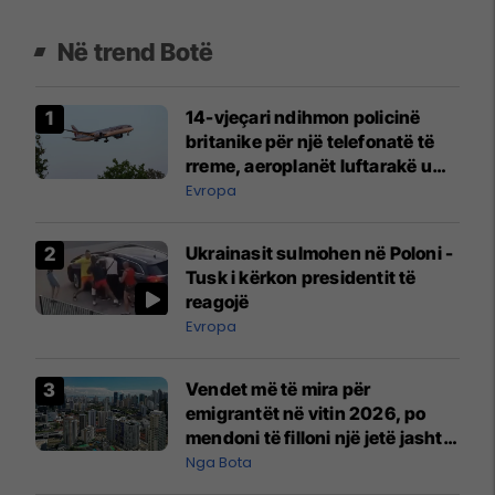
Në trend Botë
14-vjeçari ndihmon policinë
britanike për një telefonatë të
rreme, aeroplanët luftarakë u
ngritën në ajër për të
Evropa
interceptuar fluturaken e Qatar
Airways që po shkonte drejt
Ukrainasit sulmohen në Poloni -
Mançesterit
Tusk i kërkon presidentit të
reagojë
Evropa
Vendet më të mira për
emigrantët në vitin 2026, po
mendoni të filloni një jetë jashtë
vendit?
Nga Bota