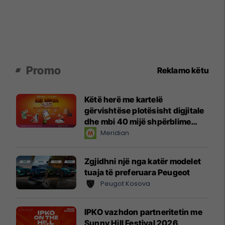
Promo
Reklamo këtu
Këtë herë me kartelë
gërvishtëse plotësisht digjitale
dhe mbi 40 mijë shpërblime
instant!
Meridian
Zgjidhni një nga katër modelet
tuaja të preferuara Peugeot
Peugot Kosova
IPKO vazhdon partneritetin me
Sunny Hill Festival 2026