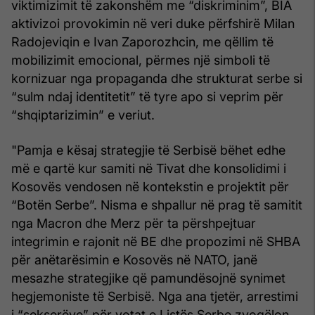
viktimizimit të zakonshëm me “diskriminim”, BIA
aktivizoi provokimin në veri duke përfshirë Milan
Radojeviqin e Ivan Zaporozhcin, me qëllim të
mobilizimit emocional, përmes një simboli të
kornizuar nga propaganda dhe strukturat serbe si
“sulm ndaj identitetit” të tyre apo si veprim për
“shqiptarizimin” e veriut.
"Pamja e kësaj strategjie të Serbisë bëhet edhe
më e qartë kur samiti në Tivat dhe konsolidimi i
Kosovës vendosen në kontekstin e projektit për
“Botën Serbe”. Nisma e shpallur në prag të samitit
nga Macron dhe Merz për ta përshpejtuar
integrimin e rajonit në BE dhe propozimi në SHBA
për anëtarësimin e Kosovës në NATO, janë
mesazhe strategjike që pamundësojnë synimet
hegjemoniste të Serbisë. Nga ana tjetër, arrestimi
i “sekserëve” për votat e Listës Serbe zvogëlon