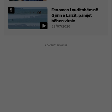
Parlamentare të OSBE-së
në Beograd
Fenomen i çuditshëm në
Gjirin e Lalzit, pamjet
bëhen virale
29/07/2026