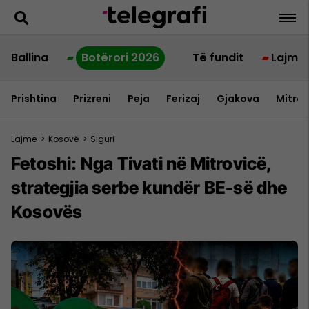
Ballina
Botërori 2026
Të fundit
Lajme
Prishtina
Prizreni
Peja
Ferizaj
Gjakova
Mitrov
Lajme
>
Kosovë
>
Siguri
Fetoshi: Nga Tivati në Mitrovicë,
strategjia serbe kundër BE-së dhe
Kosovës