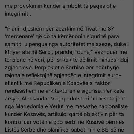
me provokimin kundër simbolit të paqes dhe
integrimit .
"Plani i djeshëm për zbarkim në Tivat me 87
‘mercenarë’ që do ta kërcënonin sigurinë para
samitit, u pengua nga autoritetet malazeze, duke i
kthyer ata në Serbi, prandaj “duhej” vazhduar me
tensione në veri, për shkak të qëllimit minues ndaj
zgjedhjeve. Përpjekjet e Serbisë për ndërhyrje
rajonale reflektojnë agjendën e integrimit euro-
atlantik me Republikën e Kosovës si faktor i
rëndësishëm në arkitekturën e sigurisë. Për këtë
arsye, Aleksandar Vuçiq orkestroi “mbështetjen”
nga Maqedonia e Veriut me mesazhe nacionaliste
kundër Kosovës, artikuloi qartë objektivin për ta
kontrolluar votën e çdo serbi në Kosovë përmes
Listës Serbe dhe planifikoi sabotimin e BE-së në