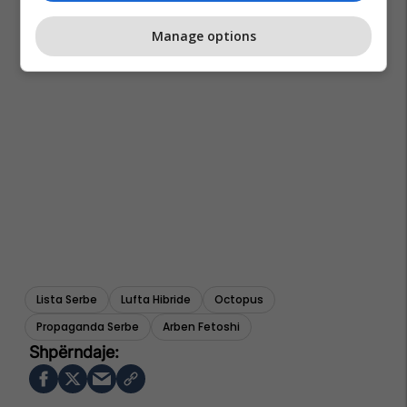
Manage options
Lista Serbe
Lufta Hibride
Octopus
Propaganda Serbe
Arben Fetoshi