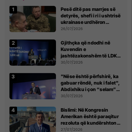
Pesë ditë pas marrjes së
detyrës, shefi i ri i ushtrisë
ukrainase urdhëron
kontroll të madh
26/07/2026
Gjithçka që ndodhi në
Kuvendin e
jashtëzakonshëm të LDK-
së
30/07/2026
"Nëse është përfshirë, ka
gabuar rëndë, nuk i falet",
Abdixhiku i çon “selam”
Përparim Ramës
30/07/2026
Bislimi: Në Kongresin
Amerikan është paraqitur
rezoluta që kundërshton
mbajtjen e Asamblesë
27/07/2026