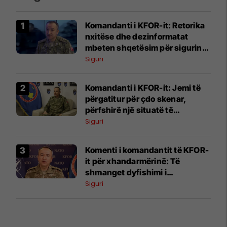
Komandanti i KFOR-it: Retorika
nxitëse dhe dezinformatat
mbeten shqetësim për sigurinë
në Kosovë
Siguri
Komandanti i KFOR-it: Jemi të
përgatitur për çdo skenar,
përfshirë një situatë të
ngjashme me Banjskën
Siguri
Komenti i komandantit të KFOR-
it për xhandarmërinë: Të
shmanget dyfishimi i
përpjekjeve
Siguri