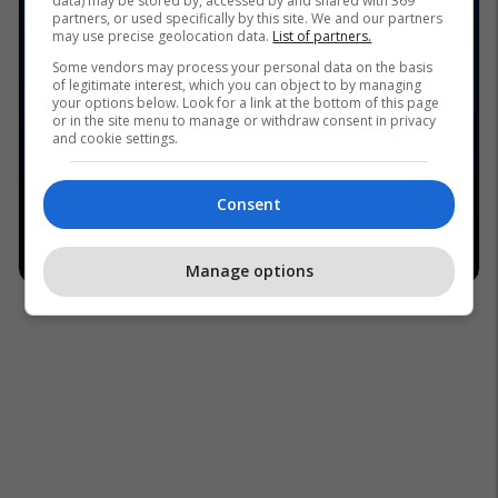
data) may be stored by, accessed by and shared with 369
partners, or used specifically by this site. We and our partners
may use precise geolocation data.
List of partners.
Some vendors may process your personal data on the basis
of legitimate interest, which you can object to by managing
your options below. Look for a link at the bottom of this page
or in the site menu to manage or withdraw consent in privacy
and cookie settings.
Consent
Manage options