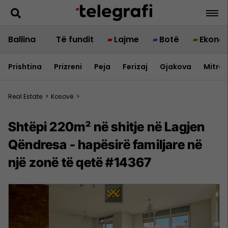
Ballina
Të fundit
Lajme
Botë
Ekono
Prishtina
Prizreni
Peja
Ferizaj
Gjakova
Mitrov
Real Estate
>
Kosovë
>
​Shtëpi 220m² në shitje në Lagjen
Qëndresa - hapësirë familjare në
një zonë të qetë #14367