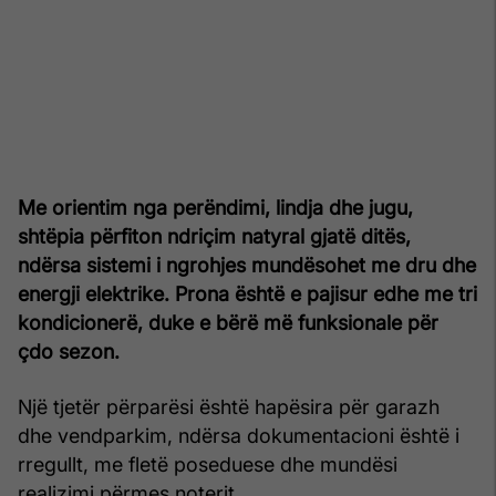
Me orientim nga perëndimi, lindja dhe jugu,
shtëpia përfiton ndriçim natyral gjatë ditës,
ndërsa sistemi i ngrohjes mundësohet me dru dhe
energji elektrike. Prona është e pajisur edhe me tri
kondicionerë, duke e bërë më funksionale për
çdo sezon.
Një tjetër përparësi është hapësira për garazh
dhe vendparkim, ndërsa dokumentacioni është i
rregullt, me fletë poseduese dhe mundësi
realizimi përmes noterit.