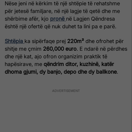
Nëse jeni në kërkim të një shtëpie të rehatshme
për jetesë familjare, në një lagje të qetë dhe me
shërbime afër, kjo
pronë
në Lagjen Qëndresa
është një ofertë që nuk duhet ta lini pa e parë.
Shtëpia
ka sipërfaqe prej
220m²
dhe ofrohet për
shitje me çmim
260,000 euro
. E ndarë në përdhes
dhe një kat, ajo ofron organizim praktik të
hapësirave, me
qëndrim ditor, kuzhinë, katër
dhoma gjumi, dy banjo, depo dhe dy ballkone
.