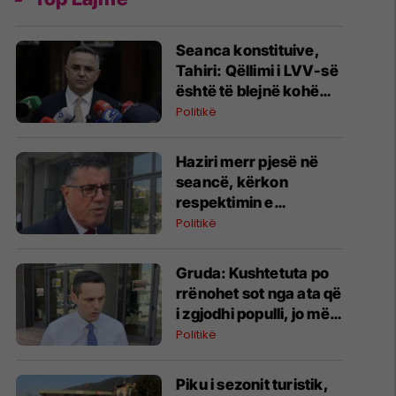
Seanca konstituive,
Tahiri: Qëllimi i LVV-së
është të blejnë kohë
dhe rastin ta dërgojmë
Politikë
në Kushtetuese
​Haziri merr pjesë në
seancë, kërkon
respektimin e
Kushtetutës
Politikë
Gruda: Kushtetuta po
rrënohet sot nga ata që
i zgjodhi populli, jo më
nga Millosheviqi
Politikë
Piku i sezonit turistik,