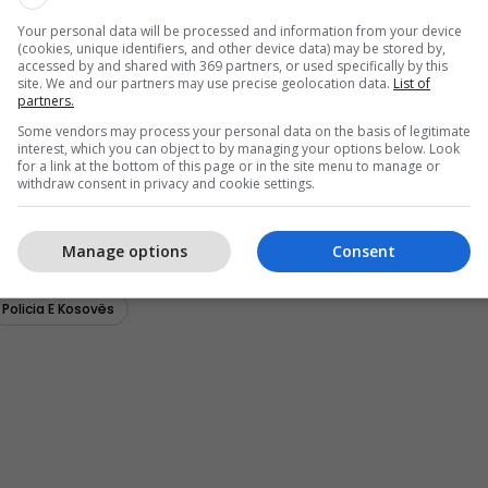
Your personal data will be processed and information from your device
(cookies, unique identifiers, and other device data) may be stored by,
accessed by and shared with 369 partners, or used specifically by this
site. We and our partners may use precise geolocation data.
List of
partners.
Some vendors may process your personal data on the basis of legitimate
interest, which you can object to by managing your options below. Look
for a link at the bottom of this page or in the site menu to manage or
withdraw consent in privacy and cookie settings.
Manage options
Consent