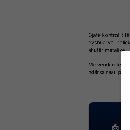
Gjatë kontrollit t
dyshuarve, polici
shufër metalike.
Me vendim të prok
ndërsa rasti po v