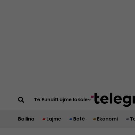
Të Fundit
Lajme lokale
Ballina
Lajme
Botë
Ekonomi
T