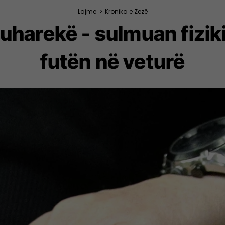
Lajme
>
Kronika e Zezë
Suharekë - sulmuan fizik
futën në veturë