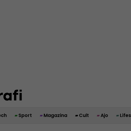
ech
Sport
Magazina
Cult
Ajo
Life