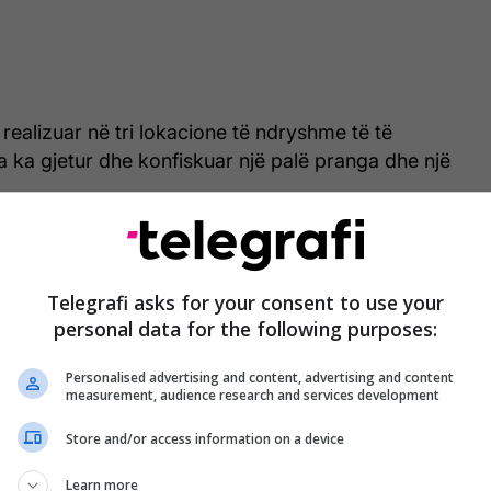
ë realizuar në tri lokacione të ndryshme të të
a ka gjetur dhe konfiskuar një palë pranga dhe një
urorit, tre të dyshuarit janë dërguar në mbajtje,
azhdon të hetohet. /Telegrafi/
Telegrafi asks for your consent to use your
personal data for the following purposes:
Personalised advertising and content, advertising and content
measurement, audience research and services development
Store and/or access information on a device
Learn more