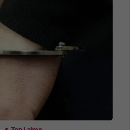
Top Lajme