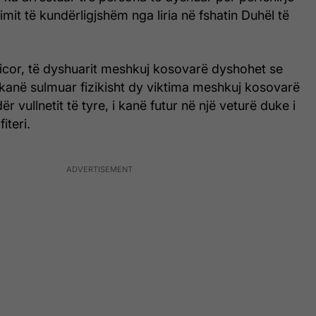
vimit të kundërligjshëm nga liria në fshatin Duhël të
licor, të dyshuarit meshkuj kosovarë dyshohet se
 kanë sulmuar fizikisht dy viktima meshkuj kosovarë
 vullnetit të tyre, i kanë futur në një veturë duke i
iteri.