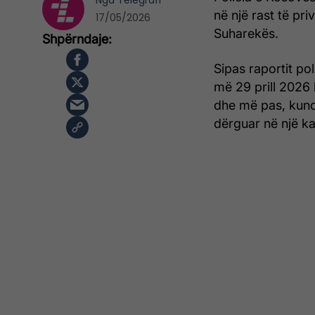
Nga
Telegrafi
në një rast të pri
17/05/2026
Suharekës.
Sipas raportit po
më 29 prill 2026
dhe më pas, kundër
dërguar në një kaf