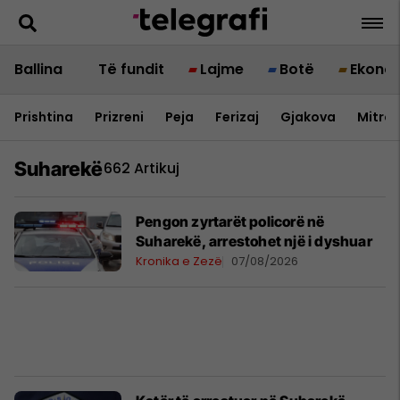
Ballina
Të fundit
Lajme
Botë
Ekono
Prishtina
Prizreni
Peja
Ferizaj
Gjakova
Mitrov
Suharekë
662 Artikuj
Pengon zyrtarët policorë në
Suharekë, arrestohet një i dyshuar
Kronika e Zezë
07/08/2026