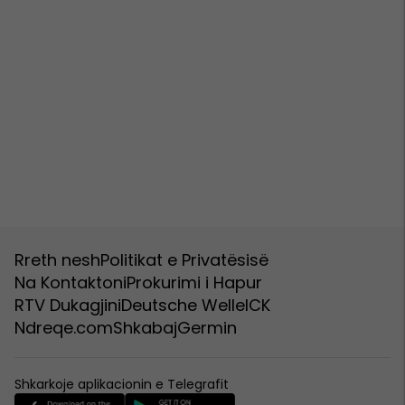
Rreth nesh
Politikat e Privatësisë
Na Kontaktoni
Prokurimi i Hapur
RTV Dukagjini
Deutsche Welle
ICK
Ndreqe.com
Shkabaj
Germin
Shkarkoje aplikacionin e Telegrafit