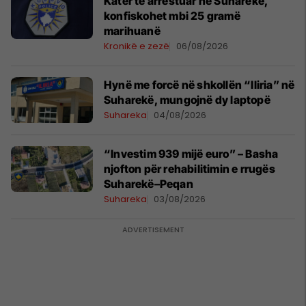
Katër të arrestuar në Suharekë,
konfiskohet mbi 25 gramë
marihuanë
Kronikë e zezë
06/08/2026
Hynë me forcë në shkollën “Iliria” në
Suharekë, mungojnë dy laptopë
Suhareka
04/08/2026
“Investim 939 mijë euro” – Basha
njofton për rehabilitimin e rrugës
Suharekë–Peqan
Suhareka
03/08/2026