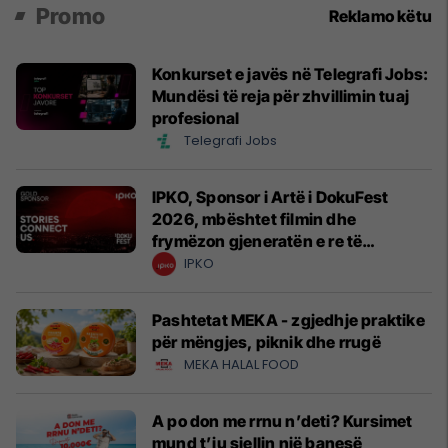
Promo
Reklamo këtu
Konkurset e javës në Telegrafi Jobs:
Mundësi të reja për zhvillimin tuaj
profesional
Telegrafi Jobs
IPKO, Sponsor i Artë i DokuFest
2026, mbështet filmin dhe
frymëzon gjeneratën e re të
krijuesve
IPKO
Pashtetat MEKA - zgjedhje praktike
për mëngjes, piknik dhe rrugë
MEKA HALAL FOOD
A po don me rrnu n’deti? Kursimet
mund t’ju sjellin një banesë