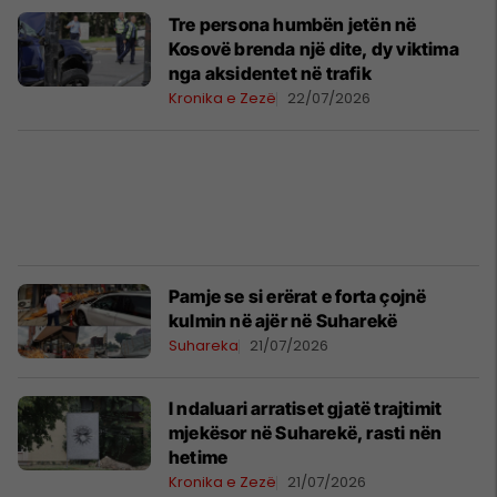
Tre persona humbën jetën në
Kosovë brenda një dite, dy viktima
nga aksidentet në trafik
Kronika e Zezë
22/07/2026
Pamje se si erërat e forta çojnë
kulmin në ajër në Suharekë
Suhareka
21/07/2026
I ndaluari arratiset gjatë trajtimit
mjekësor në Suharekë, rasti nën
hetime
Kronika e Zezë
21/07/2026