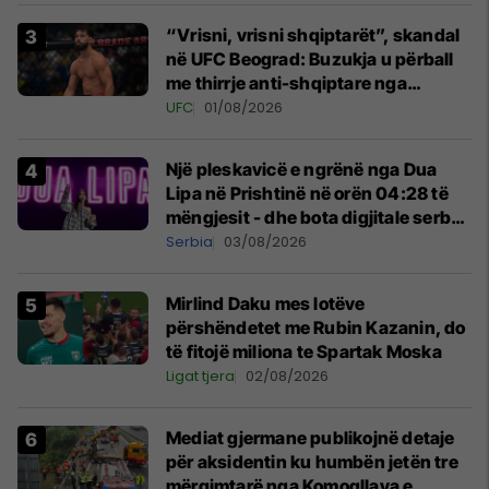
“Vrisni, vrisni shqiptarët”, skandal
në UFC Beograd: Buzukja u përball
me thirrje anti-shqiptare nga
tribunat
UFC
01/08/2026
Një pleskavicë e ngrënë nga Dua
Lipa në Prishtinë në orën 04:28 të
mëngjesit - dhe bota digjitale serbe
shpall gjendjen e luftës
Serbia
03/08/2026
Mirlind Daku mes lotëve
përshëndetet me Rubin Kazanin, do
të fitojë miliona te Spartak Moska
Ligat tjera
02/08/2026
Mediat gjermane publikojnë detaje
për aksidentin ku humbën jetën tre
mërgimtarë nga Komogllava e