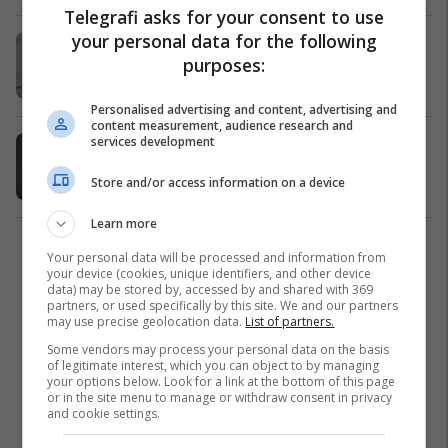
Telegrafi asks for your consent to use
your personal data for the following
13 lidhje të paautorizuara në Prizren
purposes:
dhe 5 në Suharekë ne ujësjellës
Suhareka
10/07/2026
Personalised advertising and content, advertising and
content measurement, audience research and
services development
Goditet nga rrufeja, vdes 26-vjeçari
në Suharekë
Store and/or access information on a device
Kronika e Zezë
01/07/2026
Learn more
1
Your personal data will be processed and information from
your device (cookies, unique identifiers, and other device
data) may be stored by, accessed by and shared with 369
partners, or used specifically by this site. We and our partners
may use precise geolocation data.
List of partners.
Some vendors may process your personal data on the basis
of legitimate interest, which you can object to by managing
your options below. Look for a link at the bottom of this page
or in the site menu to manage or withdraw consent in privacy
and cookie settings.