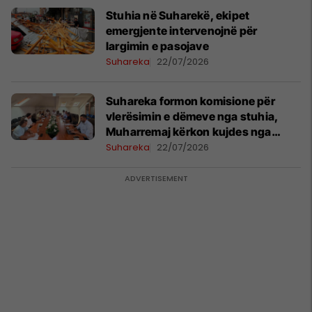
Stuhia në Suharekë, ekipet
emergjente intervenojnë për
largimin e pasojave
Suhareka
22/07/2026
Suhareka formon komisione për
vlerësimin e dëmeve nga stuhia,
Muharremaj kërkon kujdes nga
qytetarët
Suhareka
22/07/2026