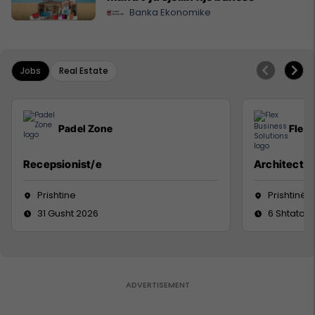
Banka Ekonomike
Jobs
Real Estate
Padel Zone
Flex 
Recepsionist/e
Architect
Prishtine
Prishtinë
31 Gusht 2026
6 Shtator 