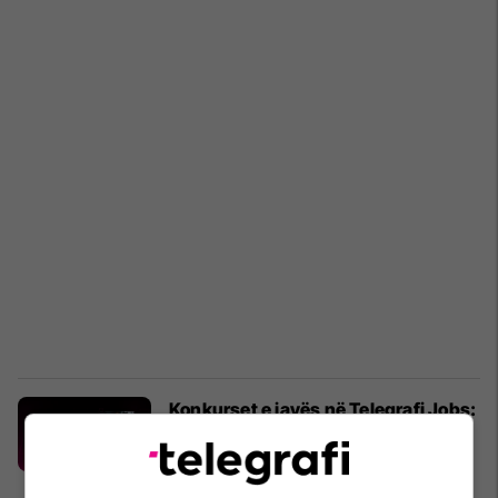
Konkurset e javës në Telegrafi Jobs:
vende pune në media, shitje dhe
tregti
Telegrafi Jobs
Marketing
10/07/2026