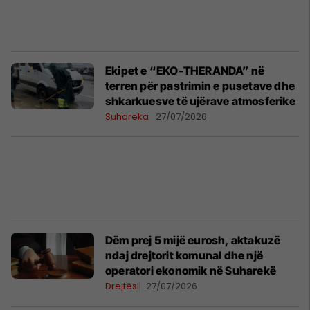
Ekipet e “EKO-THERANDA” në
terren për pastrimin e pusetave dhe
shkarkuesve të ujërave atmosferike
Suhareka
27/07/2026
Dëm prej 5 mijë eurosh, aktakuzë
ndaj drejtorit komunal dhe një
operatori ekonomik në Suharekë
Drejtësi
27/07/2026