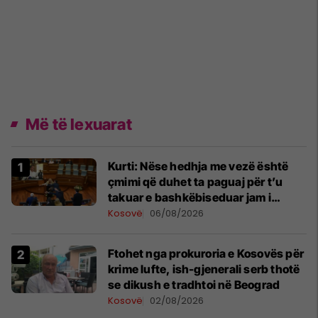
Më të lexuarat
Kurti: Nëse hedhja me vezë është
çmimi që duhet ta paguaj për t’u
takuar e bashkëbiseduar jam i
lumtur ta bëj këtë
Kosovë
06/08/2026
Ftohet nga prokuroria e Kosovës për
krime lufte, ish-gjenerali serb thotë
se dikush e tradhtoi në Beograd
Kosovë
02/08/2026