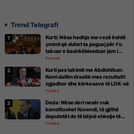
Trend Telegrafi
Kurti: Nëse hedhja me vezë është
çmimi që duhet ta paguaj për t’u
takuar e bashkëbiseduar jam i
lumtur ta bëj këtë
Kosovë
Kurti pas takimit me Abdixhikun:
Kemi dallim drastik mes rezultatit
zgjedhor dhe kërkesave të LDK-së
Politikë
Deda: Nëse deri nesër nuk
konstituohet Kuvendi, të gjithë
deputetët do të bëjnë shkelje të
rëndë kushtetuese
Politikë