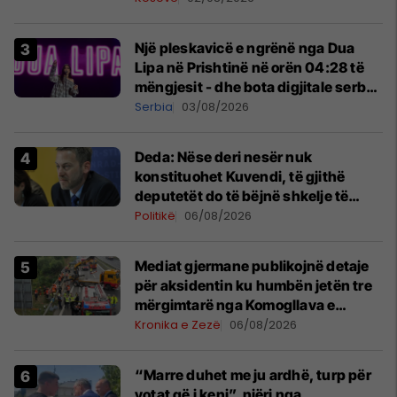
Një pleskavicë e ngrënë nga Dua
Lipa në Prishtinë në orën 04:28 të
mëngjesit - dhe bota digjitale serbe
shpall gjendjen e luftës
Serbia
03/08/2026
Deda: Nëse deri nesër nuk
konstituohet Kuvendi, të gjithë
deputetët do të bëjnë shkelje të
rëndë kushtetuese
Politikë
06/08/2026
Mediat gjermane publikojnë detaje
për aksidentin ku humbën jetën tre
mërgimtarë nga Komogllava e
Ferizajt
Kronika e Zezë
06/08/2026
“Marre duhet me ju ardhë, turp për
votat që i keni”, njëri nga