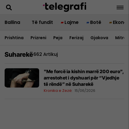
Ballina
Të fundit
Lajme
Botë
Ekono
Prishtina
Prizreni
Peja
Ferizaj
Gjakova
Mitrov
Suharekë
662 Artikuj
"Me forcë ia kishin marrë 200 euro",
arrestohet i dyshuari për “Vjedhje
të rëndë” në Suharekë
Kronika e Zezë
15/06/2026