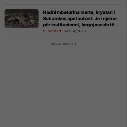
Hodhi mbeturina inerte, kryetari i
Suharekës apel autorit: Je i njohur
për institucionet, largoj ose do të
marrësh gjobë
Suhareka
04/04/2026