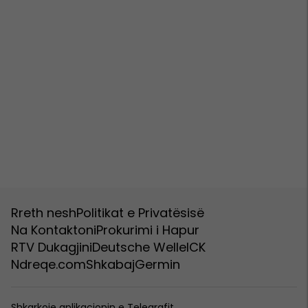
Rreth nesh
Politikat e Privatësisë
Na Kontaktoni
Prokurimi i Hapur
RTV Dukagjini
Deutsche Welle
ICK
Ndreqe.com
Shkabaj
Germin
Shkarkoje aplikacionin e Telegrafit