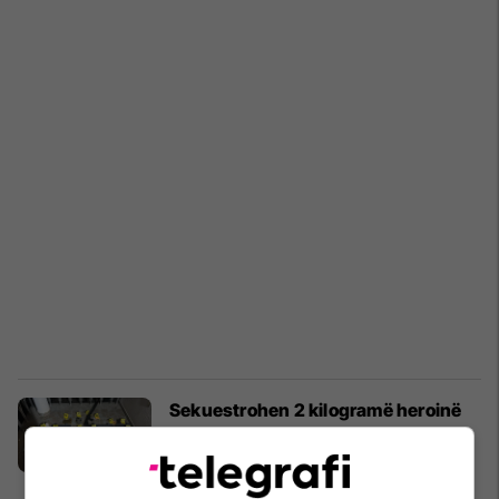
Sekuestrohen 2 kilogramë heroinë
dhe armë pa leje në Suharekë, tre
persona arrestohen
Drejtësi
24/03/2026