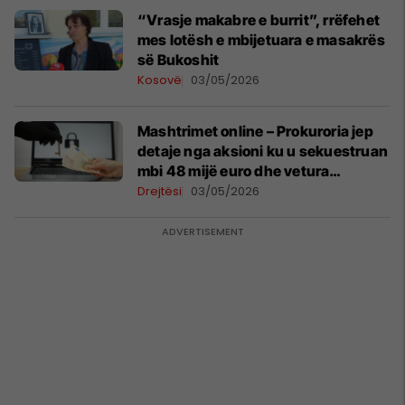
​“Vrasje makabre e burrit”, rrëfehet
mes lotësh e mbijetuara e masakrës
së Bukoshit
Kosovë
03/05/2026
Mashtrimet online – Prokuroria jep
detaje nga aksioni ku u sekuestruan
mbi 48 mijë euro dhe vetura
milionëshe
Drejtësi
03/05/2026