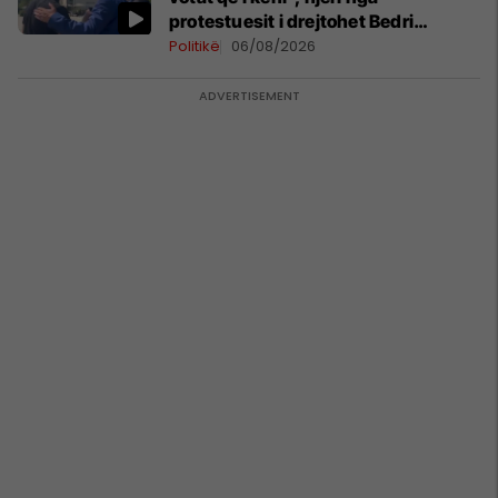
protestuesit i drejtohet Bedri
Hamzës
Politikë
06/08/2026