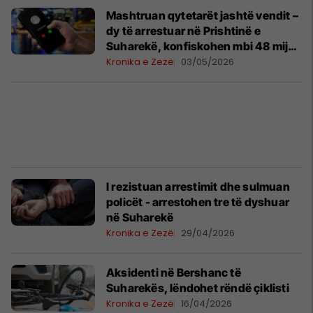
Mashtruan qytetarët jashtë vendit –
dy të arrestuar në Prishtinë e
Suharekë, konfiskohen mbi 48 mijë
euro
Kronika e Zezë
03/05/2026
I rezistuan arrestimit dhe sulmuan
policët - arrestohen tre të dyshuar
në Suharekë
Kronika e Zezë
29/04/2026
Aksidenti në Bershanc të
Suharekës, lëndohet rëndë çiklisti
Kronika e Zezë
16/04/2026