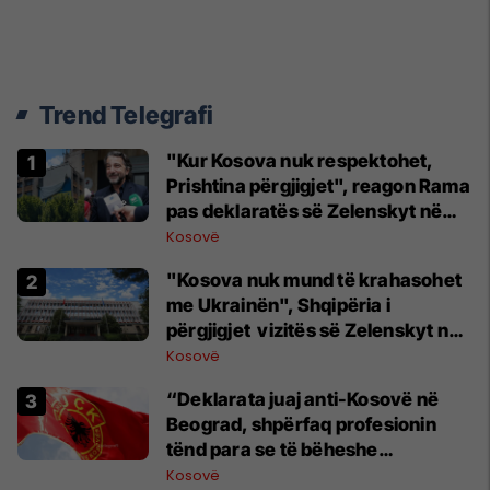
Trend Telegrafi
"Kur Kosova nuk respektohet,
Prishtina përgjigjet", reagon Rama
pas deklaratës së Zelenskyt në
Beograd
Kosovë
"Kosova nuk mund të krahasohet
me Ukrainën", Shqipëria i
përgjigjet vizitës së Zelenskyt në
Serbi
Kosovë
“Deklarata juaj anti-Kosovë në
Beograd, shpërfaq profesionin
tënd para se të bëheshe
president”, OVL e UÇK-së i reagon
Kosovë