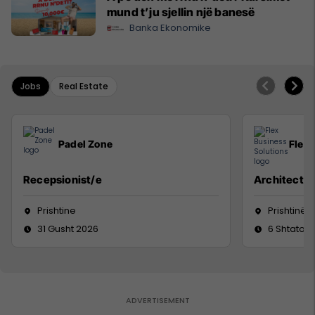
mund t’ju sjellin një banesë
Banka Ekonomike
Jobs
Real Estate
Padel Zone
Flex 
Recepsionist/e
Architect
Prishtine
Prishtinë
31 Gusht 2026
6 Shtator 