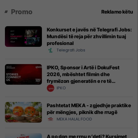
Zelenskyt
Promo
Reklamo këtu
Konkurset e javës në Telegrafi Jobs:
Mundësi të reja për zhvillimin tuaj
profesional
Telegrafi Jobs
IPKO, Sponsor i Artë i DokuFest
2026, mbështet filmin dhe
frymëzon gjeneratën e re të
krijuesve
IPKO
Pashtetat MEKA - zgjedhje praktike
për mëngjes, piknik dhe rrugë
MEKA HALAL FOOD
A po don me rrnu n’deti? Kursimet