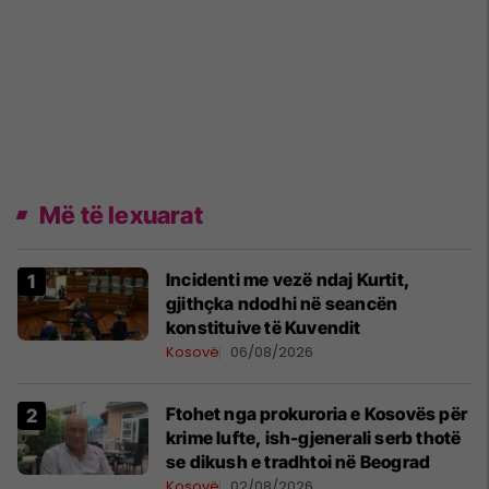
Më të lexuarat
Incidenti me vezë ndaj Kurtit,
gjithçka ndodhi në seancën
konstituive të Kuvendit
Kosovë
06/08/2026
Ftohet nga prokuroria e Kosovës për
krime lufte, ish-gjenerali serb thotë
se dikush e tradhtoi në Beograd
Kosovë
02/08/2026