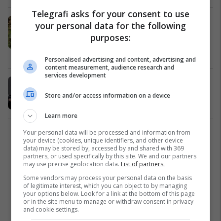
Telegrafi asks for your consent to use
Mjet i pashpërthyer në Samadrexhë
your personal data for the following
të Suharekës, zona nën kontroll
purposes:
policor
Kronika e Zezë
24/03/2026
Personalised advertising and content, advertising and
content measurement, audience research and
services development
​Vidhen para, stoli ari në Leshan e
Krushë të Vogël
Store and/or access information on a device
Kronika e Zezë
23/03/2026
Learn more
Your personal data will be processed and information from
2
your device (cookies, unique identifiers, and other device
data) may be stored by, accessed by and shared with 369
partners, or used specifically by this site. We and our partners
may use precise geolocation data.
List of partners.
Some vendors may process your personal data on the basis
of legitimate interest, which you can object to by managing
your options below. Look for a link at the bottom of this page
or in the site menu to manage or withdraw consent in privacy
and cookie settings.