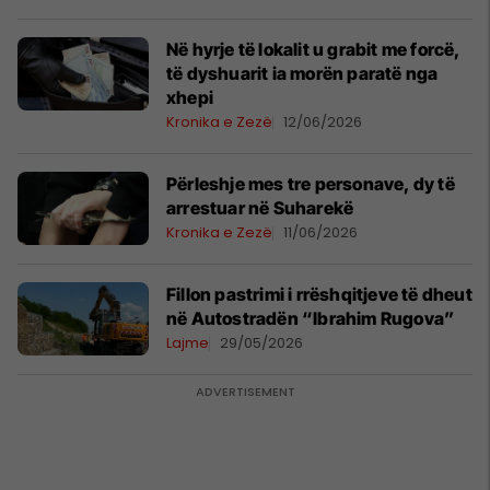
Në hyrje të lokalit u grabit me forcë,
të dyshuarit ia morën paratë nga
xhepi
Kronika e Zezë
12/06/2026
Përleshje mes tre personave, dy të
arrestuar në Suharekë
Kronika e Zezë
11/06/2026
Fillon pastrimi i rrëshqitjeve të dheut
në Autostradën “Ibrahim Rugova”
Lajme
29/05/2026