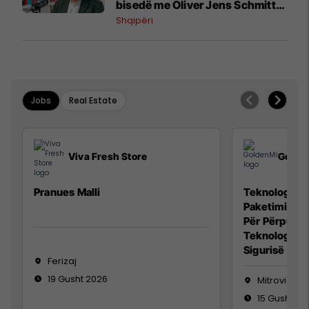
bisedë me Oliver Jens Schmitt
mbi protestat në Shqipëri dhe të
Shqipëri
kaluarën e rajonit
Jobs
Real Estate
Viva Fresh Store
Golde
Pranues Malli
Teknolog/e p
Paketimin e 
Për Përpunim
Teknolog/e 
Sigurisë së 
Ferizaj
19 Gusht 2026
Mitrovicë
15 Gusht 20