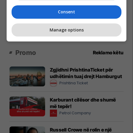
Consent
Manage options
Promo
Reklamo këtu
Zgjidhni PrishtinaTicket për
udhëtimin tuaj drejt Hamburgut
Prishtina Ticket
Karburant cilësor dhe shumë
më tepër!
Petrol Company
Russell Crowe në rolin e një