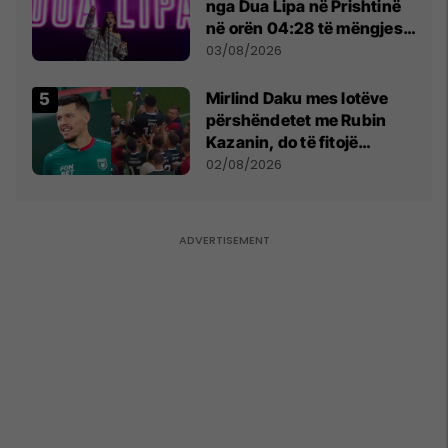
nga Dua Lipa në Prishtinë
në orën 04:28 të mëngjesit
- dhe bota digjitale serbe
03/08/2026
shpall gjendjen e luftës
Mirlind Daku mes lotëve
përshëndetet me Rubin
Kazanin, do të fitojë
miliona te Spartak Moska
02/08/2026