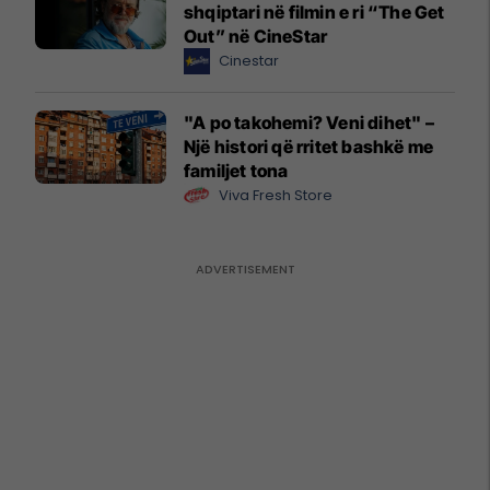
shqiptari në filmin e ri “The Get
Out” në CineStar
Cinestar
"A po takohemi? Veni dihet" –
Një histori që rritet bashkë me
familjet tona
Viva Fresh Store