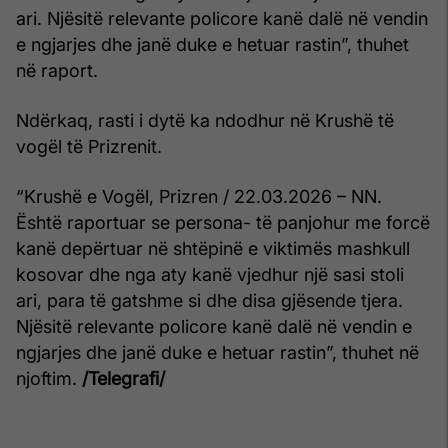
ari. Njësitë relevante policore kanë dalë në vendin
e ngjarjes dhe janë duke e hetuar rastin”, thuhet
në raport.
Ndërkaq, rasti i dytë ka ndodhur në Krushë të
vogël të Prizrenit.
“Krushë e Vogël, Prizren / 22.03.2026 – NN.
Është raportuar se persona- të panjohur me forcë
kanë depërtuar në shtëpinë e viktimës mashkull
kosovar dhe nga aty kanë vjedhur një sasi stoli
ari, para të gatshme si dhe disa gjësende tjera.
Njësitë relevante policore kanë dalë në vendin e
ngjarjes dhe janë duke e hetuar rastin”, thuhet në
njoftim.
/Telegrafi/