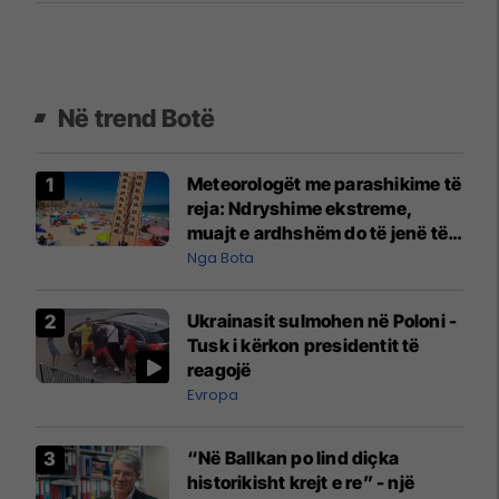
Në trend Botë
Meteorologët me parashikime të
reja: Ndryshime ekstreme,
muajt e ardhshëm do të jenë të
pazakontë
Nga Bota
Ukrainasit sulmohen në Poloni -
Tusk i kërkon presidentit të
reagojë
Evropa
“Në Ballkan po lind diçka
historikisht krejt e re” - një