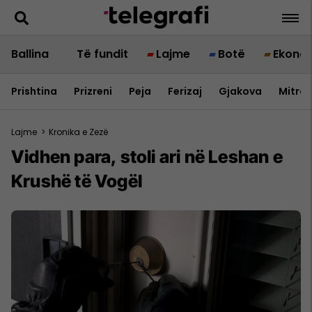
Ballina
Të fundit
Lajme
Botë
Ekono
Prishtina
Prizreni
Peja
Ferizaj
Gjakova
Mitrov
Lajme
>
Kronika e Zezë
​Vidhen para, stoli ari në Leshan e
Krushë të Vogël