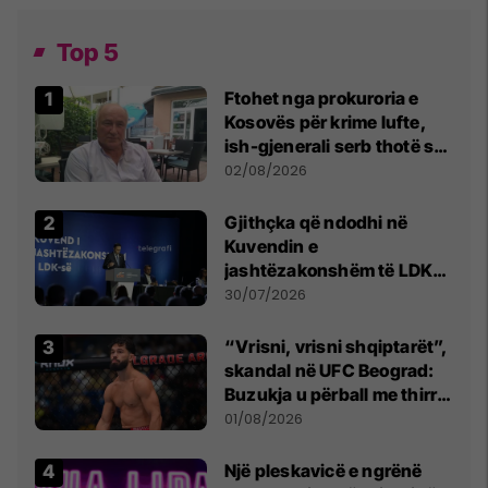
Top 5
Ftohet nga prokuroria e
Kosovës për krime lufte,
ish-gjenerali serb thotë se
dikush e tradhtoi në
02/08/2026
Beograd
Gjithçka që ndodhi në
Kuvendin e
jashtëzakonshëm të LDK-
së
30/07/2026
“Vrisni, vrisni shqiptarët”,
skandal në UFC Beograd:
Buzukja u përball me thirrje
anti-shqiptare nga
01/08/2026
tribunat
Një pleskavicë e ngrënë