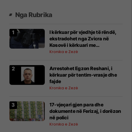
Nga Rubrika
I kërkuar për vjedhje të rëndë,
ekstradohet nga Zvicra në
Kosovë i kërkuari me
letërreshtim ndërkombëtar
Kronika e Zezë
Arrestohet Egzon Reshani, i
kërkuar për tentim-vrasje dhe
fajde
Kronika e Zezë
17-vjeçari gjen para dhe
dokumente në Ferizaj, i dorëzon
në polici
Kronika e Zezë