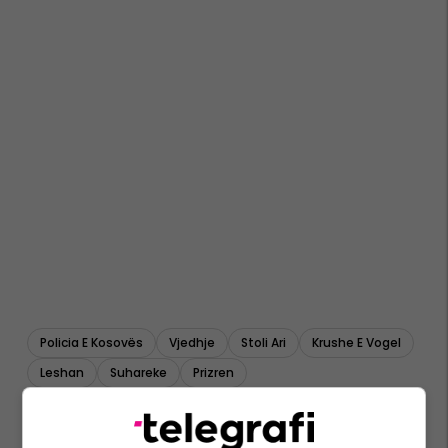
Policia E Kosovës
Vjedhje
Stoli Ari
Krushe E Vogel
Leshan
Suhareke
Prizren