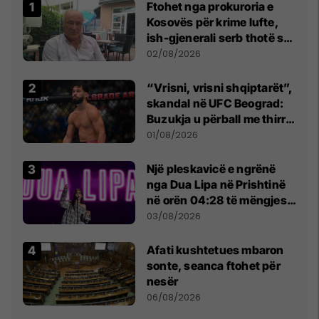
Ftohet nga prokuroria e
Kosovës për krime lufte,
ish-gjenerali serb thotë se
dikush e tradhtoi në
02/08/2026
Beograd
“Vrisni, vrisni shqiptarët”,
skandal në UFC Beograd:
Buzukja u përball me thirrje
anti-shqiptare nga
01/08/2026
tribunat
Një pleskavicë e ngrënë
nga Dua Lipa në Prishtinë
në orën 04:28 të mëngjesit
- dhe bota digjitale serbe
03/08/2026
shpall gjendjen e luftës
Afati kushtetues mbaron
sonte, seanca ftohet për
nesër
06/08/2026