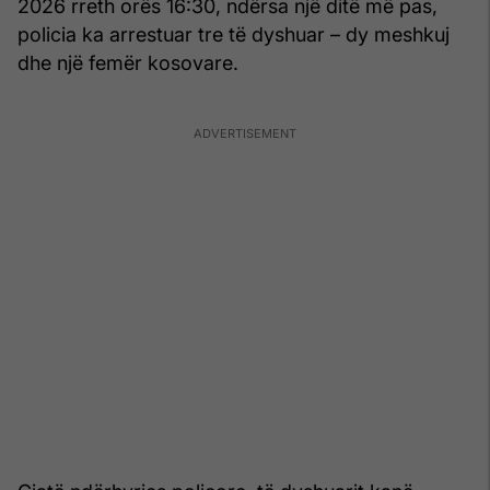
2026 rreth orës 16:30, ndërsa një ditë më pas,
policia ka arrestuar tre të dyshuar – dy meshkuj
dhe një femër kosovare.