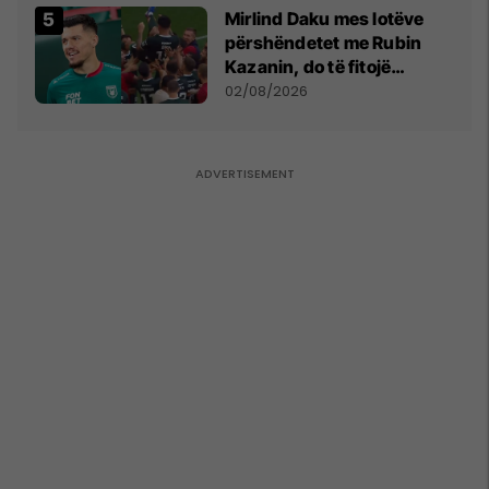
Mirlind Daku mes lotëve
përshëndetet me Rubin
Kazanin, do të fitojë
miliona te Spartak Moska
02/08/2026