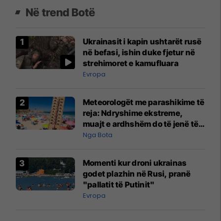
Në trend Botë
Ukrainasit i kapin ushtarët rusë
në befasi, ishin duke fjetur në
strehimoret e kamufluara
Evropa
Meteorologët me parashikime të
reja: Ndryshime ekstreme,
muajt e ardhshëm do të jenë të
pazakontë
Nga Bota
Momenti kur droni ukrainas
godet plazhin në Rusi, pranë
"pallatit të Putinit"
Evropa