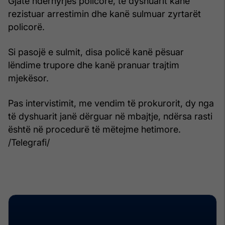
Gjatë ndërhyrjes policore, të dyshuarit kanë
rezistuar arrestimin dhe kanë sulmuar zyrtarët
policorë.
Si pasojë e sulmit, disa policë kanë pësuar
lëndime trupore dhe kanë pranuar trajtim
mjekësor.
Pas intervistimit, me vendim të prokurorit, dy nga
të dyshuarit janë dërguar në mbajtje, ndërsa rasti
është në procedurë të mëtejme hetimore.
/Telegrafi/