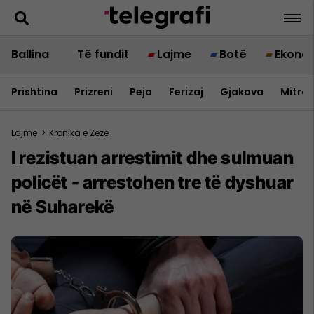
Ballina
Të fundit
Lajme
Botë
Ekono
Prishtina
Prizreni
Peja
Ferizaj
Gjakova
Mitrov
Lajme
>
Kronika e Zezë
I rezistuan arrestimit dhe sulmuan
policët - arrestohen tre të dyshuar
në Suharekë