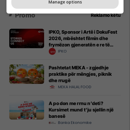
Manage options
Promo
Reklamo këtu
IPKO, Sponsor i Artë i DokuFest
2026, mbështet filmin dhe
frymëzon gjeneratën e re të
krijuesve
IPKO
Pashtetat MEKA - zgjedhje
praktike për mëngjes, piknik
dhe rrugë
MEKA HALAL FOOD
A po don me rrnu n’deti?
Kursimet mund t’ju sjellin një
banesë
Banka Ekonomike