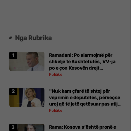
Nga Rubrika
Ramadani: Po alarmojmë për
shkelje të Kushtetutës, VV-ja
po e çon Kosovën drejt
pakushtetutshmërisë
Politikë
"Nuk kam çfarë të shtoj për
veprimin e deputetes, përveçse
uroj që të jetë qetësuar pas atij
momenti", reagon Kusari-Lila
Politikë
​Rama: Kosova s’është pronë e