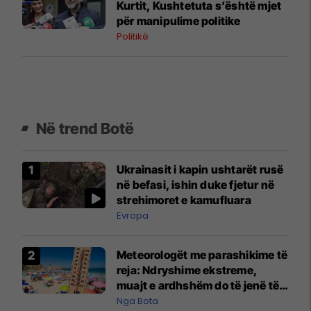
Kurtit, Kushtetuta s’është mjet
për manipulime politike
Politikë
Në trend Botë
Ukrainasit i kapin ushtarët rusë
në befasi, ishin duke fjetur në
strehimoret e kamufluara
Evropa
Meteorologët me parashikime të
reja: Ndryshime ekstreme,
muajt e ardhshëm do të jenë të
pazakontë
Nga Bota