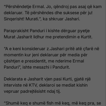
“Përshëndetje Ermal. Jo, qëndroj pas asaj që kam
deklaruar. Të përshëndes dhe suksese për ju!
Sinqerisht! Murati.”, ka shkruar Jashari.
Paraprakisht Panduri i kishte dërguar pyetje
Murat Jasharit lidhur me pretendimin e Kurtit.
“A e keni konsideruar z.Jashari pritë atë çfarë në
momentin kur jeni deklaruar për media për
çështjen e presidentit, me nderime Ermal
Panduri”, ishte mesazhi i Pandurit.
Deklarata e Jasharit vjen pasi Kurti, gjatë një
interviste në KTV, deklaroi se mediat kishin
vepruar padrejtësisht ndaj tij.
“Shumë keq e shumë fish më keq, më keq pra, se