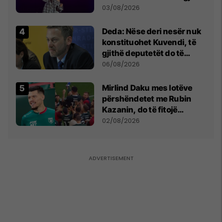
- dhe bota digjitale serbe
03/08/2026
shpall gjendjen e luftës
Deda: Nëse deri nesër nuk
konstituohet Kuvendi, të
gjithë deputetët do të
bëjnë shkelje të rëndë
06/08/2026
kushtetuese
Mirlind Daku mes lotëve
përshëndetet me Rubin
Kazanin, do të fitojë
miliona te Spartak Moska
02/08/2026