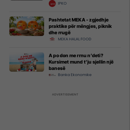
krijuesve
IPKO
Pashtetat MEKA - zgjedhje
praktike për mëngjes, piknik
dhe rrugë
MEKA HALAL FOOD
A po don me rrnu n’deti?
Kursimet mund t’ju sjellin një
banesë
Banka Ekonomike