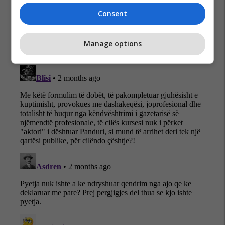
Consent
Manage options