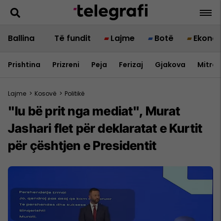
Ballina
Të fundit
Lajme
Botë
Ekono
Prishtina
Prizreni
Peja
Ferizaj
Gjakova
Mitrov
Lajme
>
Kosovë
>
Politikë
"Iu bë prit nga mediat", Murat
Jashari flet për deklaratat e Kurtit
për çështjen e Presidentit