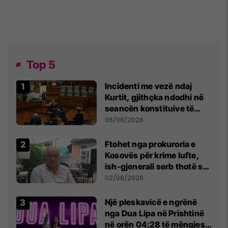
Top 5
Incidenti me vezë ndaj
Kurtit, gjithçka ndodhi në
seancën konstituive të
Kuvendit
06/08/2026
Ftohet nga prokuroria e
Kosovës për krime lufte,
ish-gjenerali serb thotë se
dikush e tradhtoi në
02/08/2026
Beograd
Një pleskavicë e ngrënë
nga Dua Lipa në Prishtinë
në orën 04:28 të mëngjesit