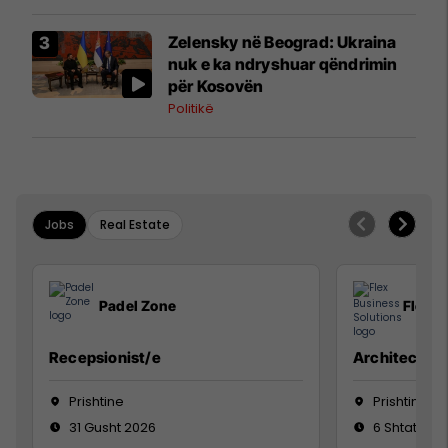
Zelensky në Beograd: Ukraina
nuk e ka ndryshuar qëndrimin
për Kosovën
Politikë
Jobs
Real Estate
Padel Zone
Flex B
Recepsionist/e
Architect
Prishtine
Prishtinë
31 Gusht 2026
6 Shtator 2