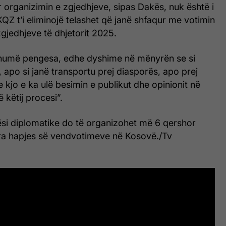
ër organizimin e zgjedhjeve, sipas Dakës, nuk është i
Z t’i eliminojë telashet që janë shfaqur me votimin
zgjedhjeve të dhjetorit 2025.
humë pengesa, edhe dyshime në mënyrën se si
, apo si janë transportu prej diasporës, apo prej
jo e ka ulë besimin e publikut dhe opinionit në
ë këtij procesi”.
ësi diplomatike do të organizohet më 6 qershor
ara hapjes së vendvotimeve në Kosovë./Tv