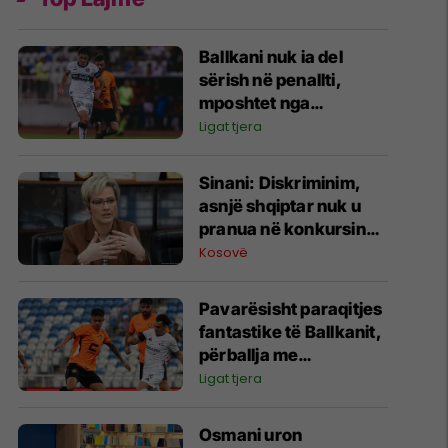
Ballkani nuk ia del
sërish në penallti,
mposhtet nga
Bohemians dhe
Ligat tjera
eliminohet nga garat
evropiane
Sinani: Diskriminim,
asnjë shqiptar nuk u
pranua në konkursin
për zjarrfikës në
Kosovë
Preshevë dhe Bujanoc
Pavarësisht paraqitjes
fantastike të Ballkanit,
përballja me
Bohemians shkon në
Ligat tjera
vazhdime
Osmani uron