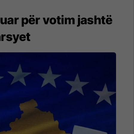
uar për votim jashtë
arsyet