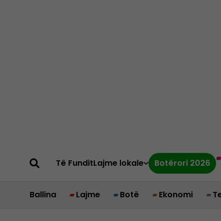
Të Fundit
Lajme lokale
Botërori 2026
Ballina
Lajme
Botë
Ekonomi
T