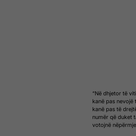
“Në dhjetor të vi
kanë pas nevojë t
kanë pas të drejt
numër që duket t
votojnë nëpërmjet