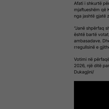
Afati i shkurtë p
mjaftueshëm që KQ
nga jashtë gjatë 
“Janë shpërfaq s
është bartë votat
ambasadave. Dhe k
rregullsinë e gjith
Votimi në përfaq
2026, një ditë p
Dukagjini/