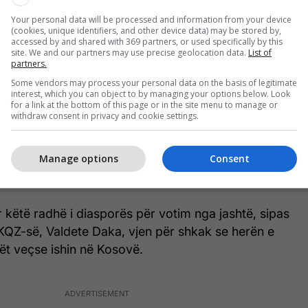
8 dhjetorit 2025, deri më tash mbi 22 mijë më
Your personal data will be processed and information from your device
uar se herën e kaluar.
(cookies, unique identifiers, and other device data) may be stored by,
accessed by and shared with 369 partners, or used specifically by this
site. We and our partners may use precise geolocation data.
List of
e numrin më të madh të votuesve të regjistruar,
partners.
e Zvicra me mbi 23 mijë të regjistruar.
Some vendors may process your personal data on the basis of legitimate
interest, which you can object to by managing your options below. Look
for a link at the bottom of this page or in the site menu to manage or
n më të madh të votuesve të regjistruar janë:
withdraw consent in privacy and cookie settings.
, Zvicër (23,456), Francë (4,193), Suedi (3,750),
retëri e Bashkuar (2,370), Itali (2,206), ShBA
Manage options
Consent
(2,024), Slloveni (1,400), Norvegji (1,154) dhe
ar këtë radhë i diasporës për votim nga jashtë, sipas
 KQZ-së, Valdete Daka, vjen për shkak se herën e
ët veçse ishin në Kosovë.