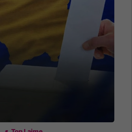
Top Lajme