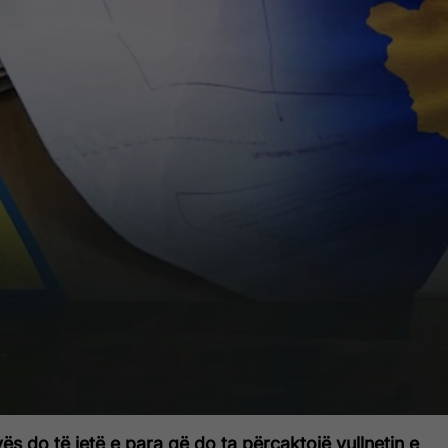
s do të jetë e para që do ta përcaktojë vullnetin e