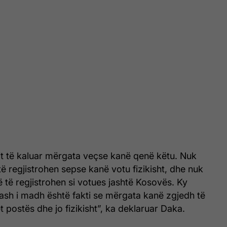
tit të kaluar mërgata veçse kanë qenë këtu. Nuk
ë regjistrohen sepse kanë votu fizikisht, dhe nuk
ë të regjistrohen si votues jashtë Kosovës. Ky
ash i madh është fakti se mërgata kanë zgjedh të
 postës dhe jo fizikisht”, ka deklaruar Daka.