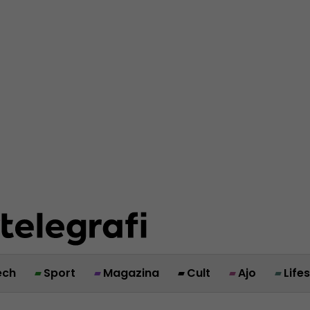
ech
Sport
Magazina
Cult
Ajo
Life