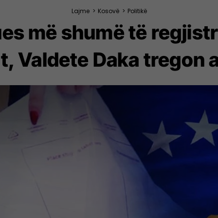
Lajme
>
Kosovë
>
Politikë
ues më shumë të regjistr
t, Valdete Daka tregon 