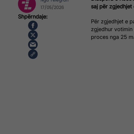
Nga
Telegrafi
saj për zgjedhjet 
17/05/2026
Për zgjedhjet e 
zgjedhur votimin
proces nga 25 ma