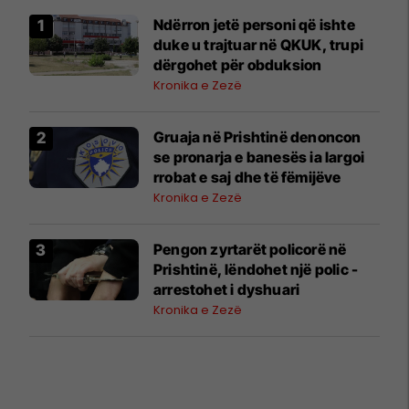
Ndërron jetë personi që ishte
duke u trajtuar në QKUK, trupi
dërgohet për obduksion
Kronika e Zezë
Gruaja në Prishtinë denoncon
se pronarja e banesës ia largoi
rrobat e saj dhe të fëmijëve
Kronika e Zezë
Pengon zyrtarët policorë në
Prishtinë, lëndohet një polic -
arrestohet i dyshuari
Kronika e Zezë