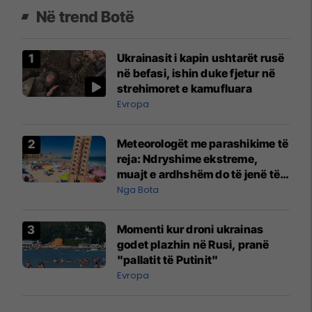
Në trend Botë
Ukrainasit i kapin ushtarët rusë
në befasi, ishin duke fjetur në
strehimoret e kamufluara
Evropa
Meteorologët me parashikime të
reja: Ndryshime ekstreme,
muajt e ardhshëm do të jenë të
pazakontë
Nga Bota
Momenti kur droni ukrainas
godet plazhin në Rusi, pranë
"pallatit të Putinit"
Evropa