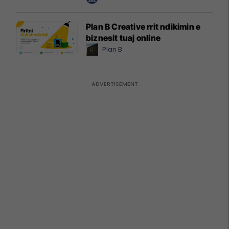
Plan B Creative rrit ndikimin e
biznesit tuaj online
Plan B