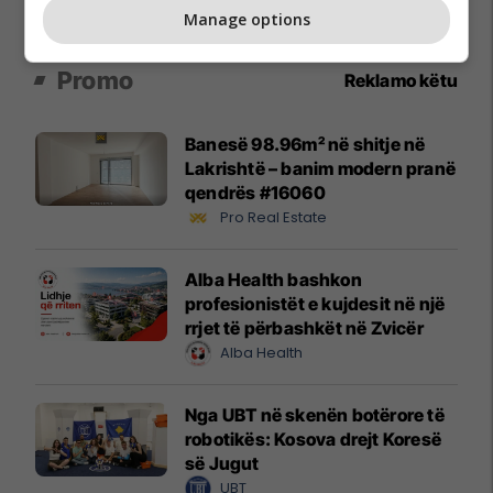
Manage options
Promo
Reklamo këtu
Banesë 98.96m² në shitje në
Lakrishtë – banim modern pranë
qendrës #16060
Pro Real Estate
Alba Health bashkon
profesionistët e kujdesit në një
rrjet të përbashkët në Zvicër
Alba Health
Nga UBT në skenën botërore të
robotikës: Kosova drejt Koresë
së Jugut
UBT