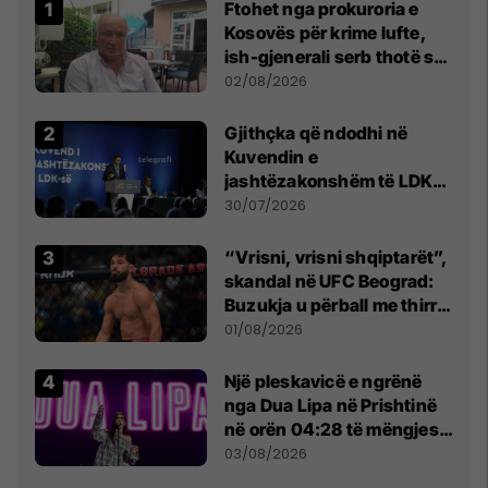
Ftohet nga prokuroria e
Kosovës për krime lufte,
ish-gjenerali serb thotë se
dikush e tradhtoi në
02/08/2026
Beograd
Gjithçka që ndodhi në
Kuvendin e
jashtëzakonshëm të LDK-
së
30/07/2026
“Vrisni, vrisni shqiptarët”,
skandal në UFC Beograd:
Buzukja u përball me thirrje
anti-shqiptare nga
01/08/2026
tribunat
Një pleskavicë e ngrënë
nga Dua Lipa në Prishtinë
në orën 04:28 të mëngjesit
- dhe bota digjitale serbe
03/08/2026
shpall gjendjen e luftës