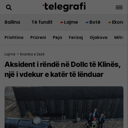
Ballina
Të fundit
Lajme
Botë
Ekono
Prishtina
Prizreni
Peja
Ferizaj
Gjakova
Mitrov
Lajme
>
Kronika e Zezë
Aksident i rëndë në Dollc të Klinës,
një i vdekur e katër të lënduar