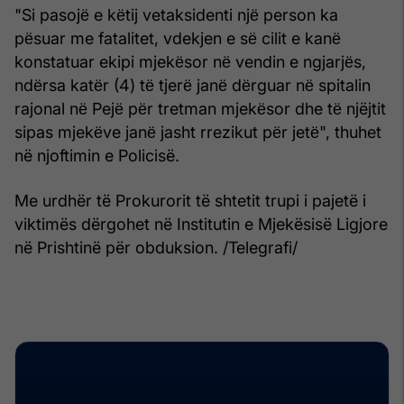
"Si pasojё e kёtij vetaksidenti njё person ka
pёsuar me fatalitet, vdekjen e sё cilit e kanё
konstatuar ekipi mjekёsor nё vendin e ngjarjёs,
ndёrsa katёr (4) tё tjerё janё dёrguar nё spitalin
rajonal nё Pejё pёr tretman mjekёsor dhe tё njëjtit
sipas mjekёve janё jasht rrezikut pёr jetё", thuhet
në njoftimin e Policisë.
Me urdhër të Prokurorit të shtetit trupi i pajetë i
viktimës dërgohet në Institutin e Mjekësisë Ligjore
në Prishtinë për obduksion. /Telegrafi/