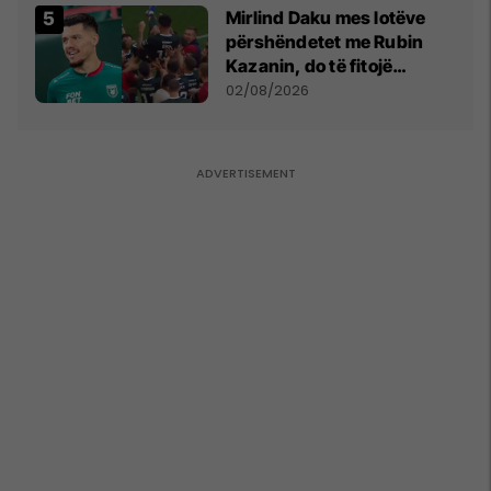
Mirlind Daku mes lotëve
përshëndetet me Rubin
Kazanin, do të fitojë
miliona te Spartak Moska
02/08/2026