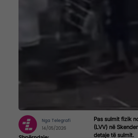
Pas sulmit fizik 
Nga
Telegrafi
(LVV) në Skender
14/05/2026
detaje të sulmit.