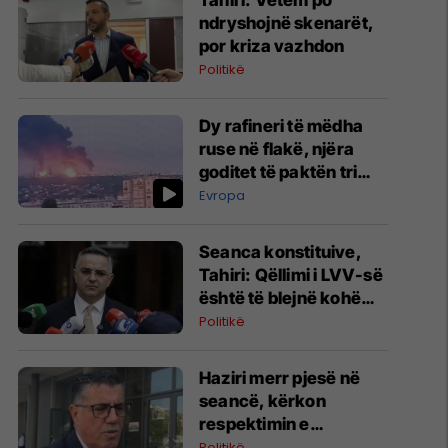
Tahiri: Vetëm po
ndryshojnë skenarët,
por kriza vazhdon
Politikë
Dy rafineri të mëdha
ruse në flakë, njëra
goditet të paktën tri
herë
Evropa
Seanca konstituive,
Tahiri: Qëllimi i LVV-së
është të blejnë kohë
dhe rastin ta dërgojmë
Politikë
në Kushtetuese
​Haziri merr pjesë në
seancë, kërkon
respektimin e
Kushtetutës
Politikë