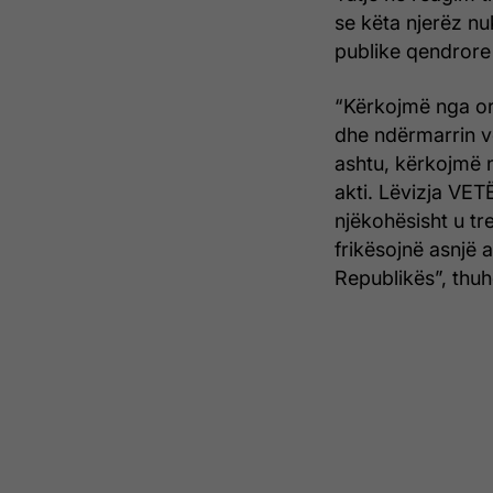
se këta njerëz nu
publike qendrore 
“Kërkojmë nga or
dhe ndërmarrin v
ashtu, kërkojmë 
akti. Lëvizja VE
njëkohësisht u tr
frikësojnë asnjë 
Republikës”, thuh