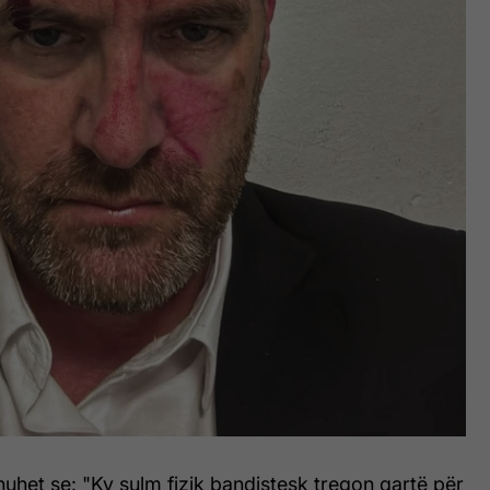
huhet se: "Ky sulm fizik bandistesk tregon qartë për