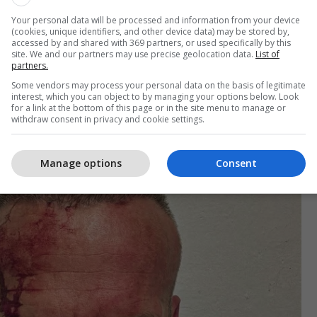
të parandaluar përshkallëzimin është sulmuar
Your personal data will be processed and information from your device
qëruesit e Sami Lushtakut edhe ai duke pësuar
(cookies, unique identifiers, and other device data) may be stored by,
accessed by and shared with 369 partners, or used specifically by this
 Hysni Mehani aktualisht është duke marrë trajtim
site. We and our partners may use precise geolocation data.
List of
partners.
 në njoftim.
Some vendors may process your personal data on the basis of legitimate
interest, which you can object to by managing your options below. Look
for a link at the bottom of this page or in the site menu to manage or
withdraw consent in privacy and cookie settings.
Manage options
Consent