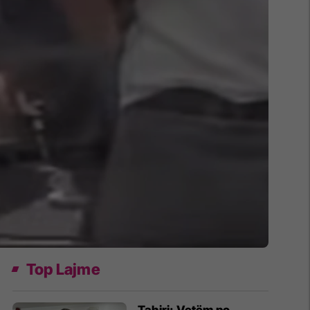
Top Lajme