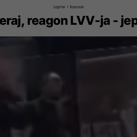
Lajme
>
Kosovë
raj, reagon LVV-ja - jep