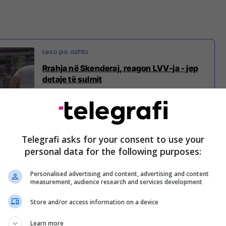
Rrahja në Skenderaj, reagon LVV-ja - jep
detaje të sulmit
Telegrafi asks for your consent to use your
personal data for the following purposes:
uhet se ky sulm fizik ndodhi në kohën kur Mehani
afe me deputeten Arjeta Fejza dhe aktivistë të LVV-
Personalised advertising and content, advertising and content
measurement, audience research and services development
Store and/or access information on a device
i Mehani është goditur me grusht, ndërsa më pas
kokë. Pas përpjekjes së Sekretari të Qendrës,
Learn more