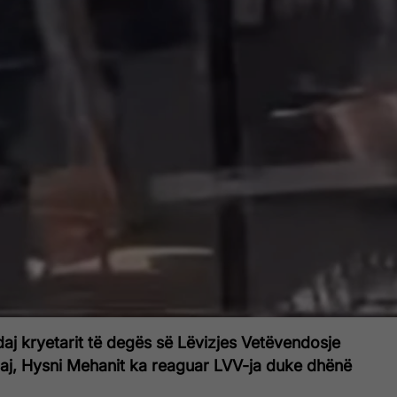
ndaj kryetarit të degës së Lëvizjes Vetëvendosje
aj, Hysni Mehanit ka reaguar LVV-ja duke dhënë