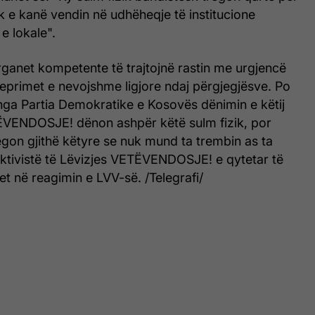
k e kanë vendin në udhëheqje të institucione
e lokale".
ganet kompetente të trajtojnë rastin me urgjencë
eprimet e nevojshme ligjore ndaj përgjegjësve. Po
nga Partia Demokratike e Kosovës dënimin e këtij
TËVENDOSJE! dënon ashpër këtë sulm fizik, por
egon gjithë këtyre se nuk mund ta trembin as ta
aktivistë të Lëvizjes VETËVENDOSJE! e qytetar të
et në reagimin e LVV-së. /Telegrafi/