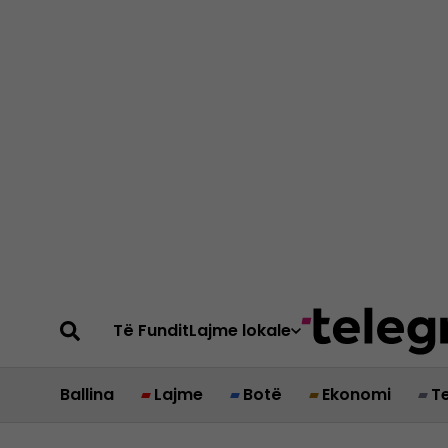
Të Fundit
Lajme lokale
Ballina
Lajme
Botë
Ekonomi
T