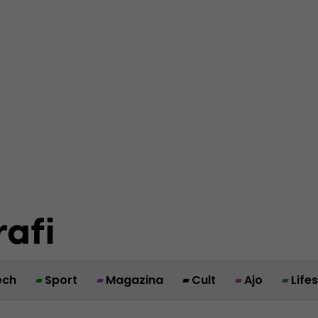
ech
Sport
Magazina
Cult
Ajo
Life