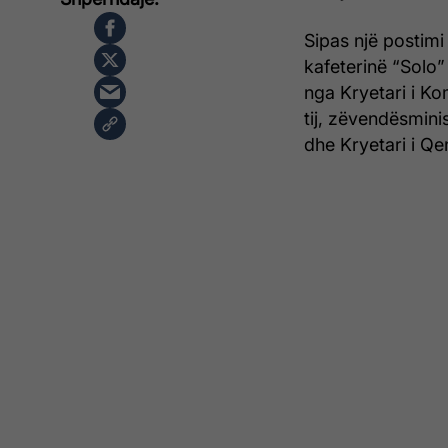
Sipas një postimi
kafeterinë “Solo”
nga Kryetari i K
tij, zëvendësminis
dhe Kryetari i Q