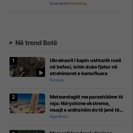
Scardian
Marketing
Në trend Botë
Ukrainasit i kapin ushtarët rusë
në befasi, ishin duke fjetur në
strehimoret e kamufluara
Evropa
Meteorologët me parashikime të
reja: Ndryshime ekstreme,
muajt e ardhshëm do të jenë të
pazakontë
Nga Bota