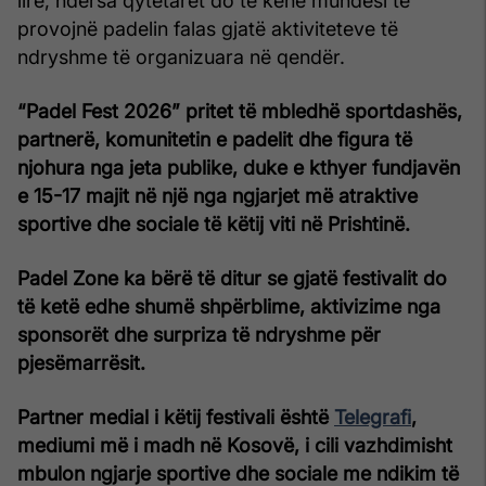
lirë, ndërsa qytetarët do të kenë mundësi të
provojnë padelin falas gjatë aktiviteteve të
ndryshme të organizuara në qendër.
“Padel Fest 2026” pritet të mbledhë sportdashës,
partnerë, komunitetin e padelit dhe figura të
njohura nga jeta publike, duke e kthyer fundjavën
e 15-17 majit në një nga ngjarjet më atraktive
sportive dhe sociale të këtij viti në Prishtinë.
Padel Zone ka bërë të ditur se gjatë festivalit do
të ketë edhe shumë shpërblime, aktivizime nga
sponsorët dhe surpriza të ndryshme për
pjesëmarrësit.
Partner medial i këtij festivali është
Telegrafi
,
mediumi më i madh në Kosovë, i cili vazhdimisht
mbulon ngjarje sportive dhe sociale me ndikim të