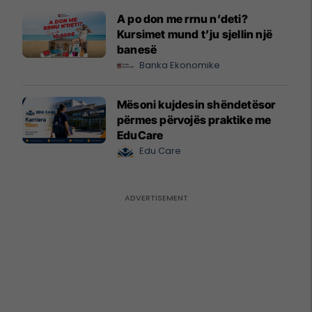
A po don me rrnu n’deti?
Kursimet mund t’ju sjellin një
banesë
Banka Ekonomike
Mësoni kujdesin shëndetësor
përmes përvojës praktike me
EduCare
Edu Care