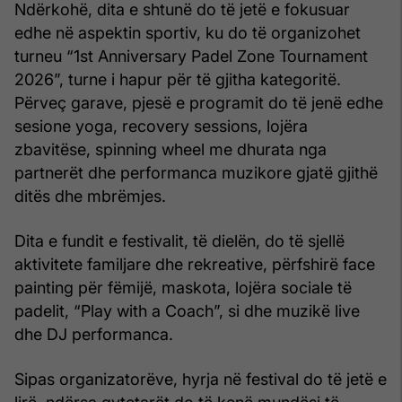
Ndërkohë, dita e shtunë do të jetë e fokusuar
edhe në aspektin sportiv, ku do të organizohet
turneu “1st Anniversary Padel Zone Tournament
2026”, turne i hapur për të gjitha kategoritë.
Përveç garave, pjesë e programit do të jenë edhe
sesione yoga, recovery sessions, lojëra
zbavitëse, spinning wheel me dhurata nga
partnerët dhe performanca muzikore gjatë gjithë
ditës dhe mbrëmjes.
Dita e fundit e festivalit, të dielën, do të sjellë
aktivitete familjare dhe rekreative, përfshirë face
painting për fëmijë, maskota, lojëra sociale të
padelit, “Play with a Coach”, si dhe muzikë live
dhe DJ performanca.
Sipas organizatorëve, hyrja në festival do të jetë e