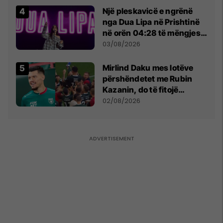
Një pleskavicë e ngrënë
nga Dua Lipa në Prishtinë
në orën 04:28 të mëngjesit
- dhe bota digjitale serbe
03/08/2026
shpall gjendjen e luftës
Mirlind Daku mes lotëve
përshëndetet me Rubin
Kazanin, do të fitojë
miliona te Spartak Moska
02/08/2026