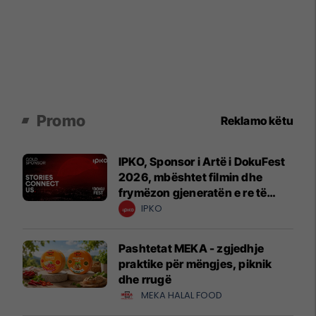
Promo
Reklamo këtu
IPKO, Sponsor i Artë i DokuFest
2026, mbështet filmin dhe
frymëzon gjeneratën e re të
krijuesve
IPKO
Pashtetat MEKA - zgjedhje
praktike për mëngjes, piknik
dhe rrugë
MEKA HALAL FOOD