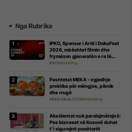
Nga Rubrika
IPKO, Sponsor i Artë i DokuFest
2026, mbështet filmin dhe
frymëzon gjeneratën e re të
krijuesve
IPKO
Marketing
Pashtetat MEKA - zgjedhje
praktike për mëngjes, piknik
dhe rrugë
MEKA HALAL FOOD
Marketing
Aksidentet nuk paralajmërojnë:
Pse bizneset në Kosovë duhet
t’i sigurojnë punëtorët