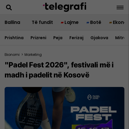
Ballina
Të fundit
Lajme
Botë
Ekono
Prishtina
Prizreni
Peja
Ferizaj
Gjakova
Mitrov
Ekonomi
>
Marketing
"Padel Fest 2026", festivali më i
madh i padelit në Kosovë