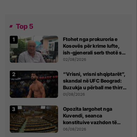
Top 5
Ftohet nga prokuroria e
Kosovës për krime lufte,
ish-gjenerali serb thotë se
dikush e tradhtoi në
02/08/2026
Beograd
“Vrisni, vrisni shqiptarët”,
skandal në UFC Beograd:
Buzukja u përball me thirrje
anti-shqiptare nga
01/08/2026
tribunat
Opozita largohet nga
Kuvendi, seanca
konstituive vazhdon të
shtunën në orën 11:00
06/08/2026