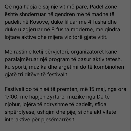
Që nga hapja e saj një vit më parë, Padel Zone
është shndërruar në qendrën më të madhe të
padelit në Kosovë, duke filluar me 4 fusha dhe
duke u zgjeruar në 8 fusha moderne, me qindra
lojtarë aktivë dhe mijëra vizitorë gjatë vitit.
Me rastin e këtij përvjetori, organizatorët kanë
paralajmëruar një program të pasur aktivitetesh,
ku sporti, muzika dhe argëtimi do të kombinohen
gjatë tri ditëve të festivalit.
Festivali do të nisë të premten, më 15 maj, nga ora
17:00, me hapjen zyrtare, muzikë nga DJ të
njohur, lojëra të ndryshme të padelit, sfida
shpërblyese, ushqim dhe pije, si dhe aktivitete
interaktive për pjesëmarrësit.