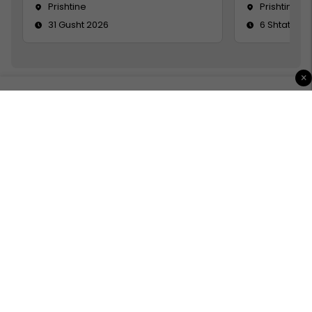
Prishtine
Prishtinë
31 Gusht 2026
6 Shtator 2
×