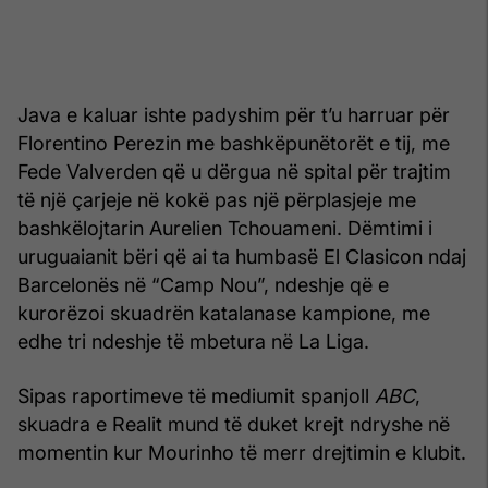
Java e kaluar ishte padyshim për t’u harruar për
Florentino Perezin me bashkëpunëtorët e tij, me
Fede Valverden që u dërgua në spital për trajtim
të një çarjeje në kokë pas një përplasjeje me
bashkëlojtarin Aurelien Tchouameni. Dëmtimi i
uruguaianit bëri që ai ta humbasë El Clasicon ndaj
Barcelonës në “Camp Nou”, ndeshje që e
kurorëzoi skuadrën katalanase kampione, me
edhe tri ndeshje të mbetura në La Liga.
Sipas raportimeve të mediumit spanjoll
ABC
,
skuadra e Realit mund të duket krejt ndryshe në
momentin kur Mourinho të merr drejtimin e klubit.