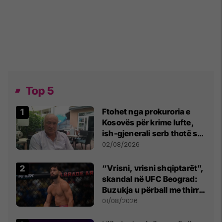
Top 5
Ftohet nga prokuroria e
Kosovës për krime lufte,
ish-gjenerali serb thotë se
dikush e tradhtoi në
02/08/2026
Beograd
“Vrisni, vrisni shqiptarët”,
skandal në UFC Beograd:
Buzukja u përball me thirrje
anti-shqiptare nga
01/08/2026
tribunat