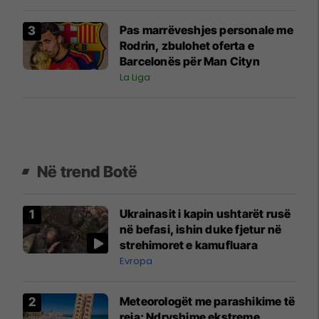
Pas marrëveshjes personale me
Rodrin, zbulohet oferta e
Barcelonës për Man Cityn
La Liga
Në trend Botë
Ukrainasit i kapin ushtarët rusë
në befasi, ishin duke fjetur në
strehimoret e kamufluara
Evropa
Meteorologët me parashikime të
reja: Ndryshime ekstreme,