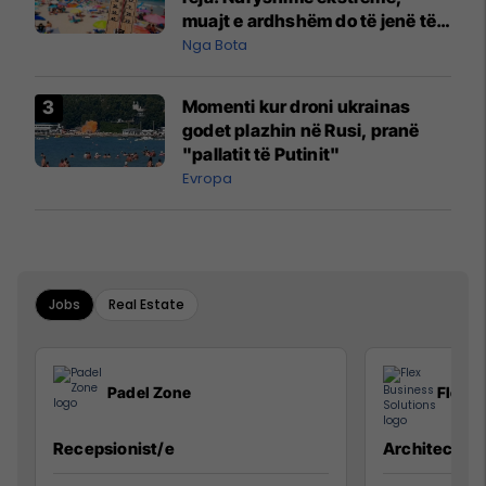
muajt e ardhshëm do të jenë të
pazakontë
Nga Bota
Momenti kur droni ukrainas
godet plazhin në Rusi, pranë
"pallatit të Putinit"
Evropa
Jobs
Real Estate
Padel Zone
Flex B
Recepsionist/e
Architect