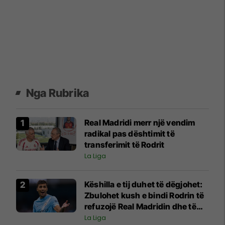
Nga Rubrika
Real Madridi merr një vendim
radikal pas dështimit të
transferimit të Rodrit
La Liga
Këshilla e tij duhet të dëgjohet:
Zbulohet kush e bindi Rodrin të
refuzojë Real Madridin dhe të
pranojë ofertën e Barcelonës
La Liga