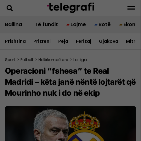
Ballina
Të fundit
Lajme
Botë
Ekono
Prishtina
Prizreni
Peja
Ferizaj
Gjakova
Mitrov
Sport
>
Futboll
>
Ndërkombëtare
>
La Liga
Operacioni “fshesa” te Real
Madridi – këta janë nëntë lojtarët që
Mourinho nuk i do në ekip