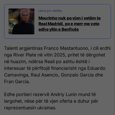
Mourinho nuk po vjen i vetëm te
Real Madridi, po e merr me vete
edhe yllin e Benficës
Talenti argjentinas Franco Mastantuono, i cili erdhi
nga River Plate në vitin 2025, pritet të dërgohet
në huazim, ndërsa Reali po ashtu është i
interesuar të përfitojë financiarisht nga Eduardo
Camavinga, Raul Asencio, Gonzalo Garcia dhe
Fran Garcia.
Edhe portieri rezervë Andriy Lunin mund të
largohet, nëse për të vjen oferta e duhur për
reprezentuesin ukrainas.