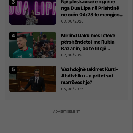
Një pleskavicë e ngrënë
nga Dua Lipa në Prishtinë
në orën 04:28 të mëngjesit
- dhe bota digjitale serbe
03/08/2026
shpall gjendjen e luftës
Mirlind Daku mes lotëve
përshëndetet me Rubin
Kazanin, do të fitojë
miliona te Spartak Moska
02/08/2026
Vazhdojnë takimet Kurti-
Abdixhiku - a pritet sot
marrëveshje?
06/08/2026