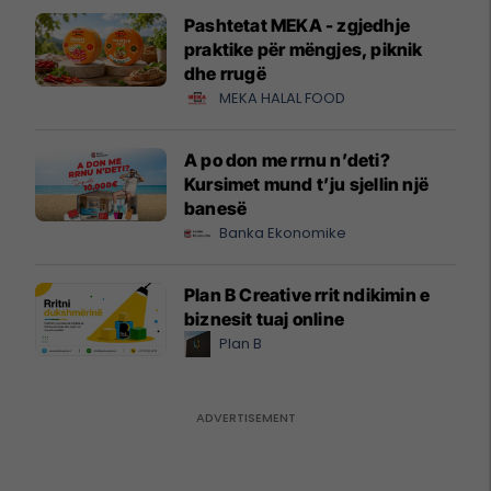
Pashtetat MEKA - zgjedhje
praktike për mëngjes, piknik
dhe rrugë
MEKA HALAL FOOD
A po don me rrnu n’deti?
Kursimet mund t’ju sjellin një
banesë
Banka Ekonomike
Plan B Creative rrit ndikimin e
biznesit tuaj online
Plan B