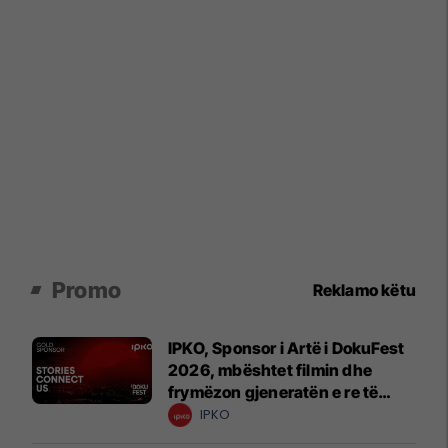
Promo
Reklamo këtu
IPKO, Sponsor i Artë i DokuFest
2026, mbështet filmin dhe
frymëzon gjeneratën e re të
krijuesve
IPKO