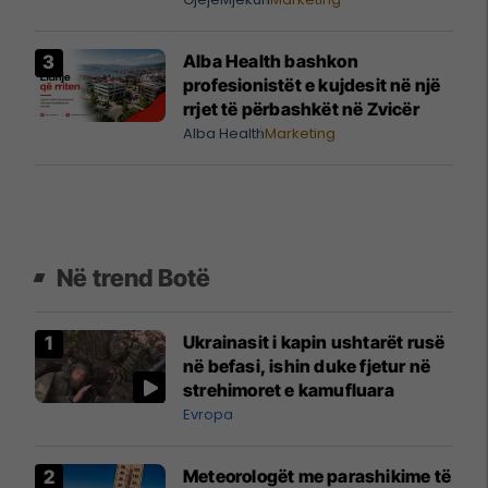
Alba Health bashkon
profesionistët e kujdesit në një
rrjet të përbashkët në Zvicër
Alba Health
Marketing
Në trend Botë
Ukrainasit i kapin ushtarët rusë
në befasi, ishin duke fjetur në
strehimoret e kamufluara
Evropa
Meteorologët me parashikime të