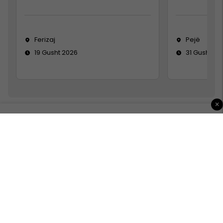
Ferizaj
Pejë
19 Gusht 2026
31 Gusht 20
×