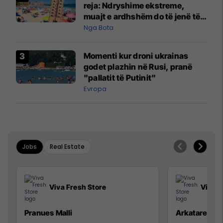
reja: Ndryshime ekstreme,
muajt e ardhshëm do të jenë të
pazakontë
Nga Bota
Momenti kur droni ukrainas
godet plazhin në Rusi, pranë
"pallatit të Putinit"
Evropa
Jobs
Real Estate
Viva Fresh Store
Viva F
Pranues Malli
Arkatare