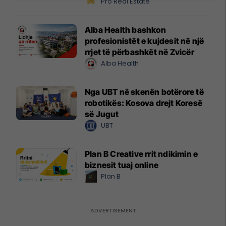
Pro Real Estate
Alba Health bashkon
profesionistët e kujdesit në një
rrjet të përbashkët në Zvicër
Alba Health
Nga UBT në skenën botërore të
robotikës: Kosova drejt Koresë
së Jugut
UBT
Plan B Creative rrit ndikimin e
biznesit tuaj online
Plan B