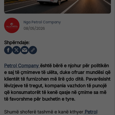
Nga
Petrol Company
08/05/2026
Petrol Company
është bërë e njohur për politikën
e saj të çmimeve të ulëta, duke ofruar mundësi që
klientët të furnizohen më lirë çdo ditë. Pavarësisht
lëvizjeve të tregut, kompania vazhdon të punojë
që konsumatorët të kenë qasje në çmime sa më
të favorshme për buxhetin e tyre.
Shumë shoferë tashmë e kanë kthyer
Petrol