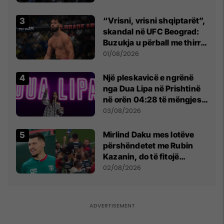
“Vrisni, vrisni shqiptarët”,
skandal në UFC Beograd:
Buzukja u përball me thirrje
anti-shqiptare nga
01/08/2026
tribunat
Një pleskavicë e ngrënë
nga Dua Lipa në Prishtinë
në orën 04:28 të mëngjesit
- dhe bota digjitale serbe
03/08/2026
shpall gjendjen e luftës
Mirlind Daku mes lotëve
përshëndetet me Rubin
Kazanin, do të fitojë
miliona te Spartak Moska
02/08/2026