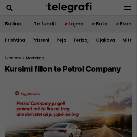
Ballina
Të fundit
Lajme
Botë
Ekono
Prishtina
Prizreni
Peja
Ferizaj
Gjakova
Mitrov
Ekonomi
>
Marketing
Kursimi fillon te Petrol Company