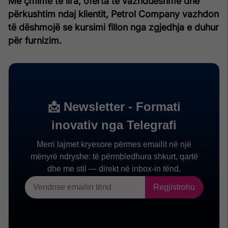
Me çmime të lira, oferta të vazhdueshme dhe
përkushtim ndaj klientit, Petrol Company vazhdon
të dëshmojë se kursimi fillon nga zgjedhja e duhur
për furnizim.