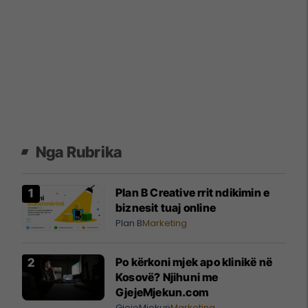
Nga Rubrika
Plan B Creative rrit ndikimin e
biznesit tuaj online
Plan B
Marketing
Po kërkoni mjek apo klinikë në
Kosovë? Njihuni me
GjejeMjekun.com
GjejeMjekun
Marketing