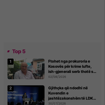
Top 5
Ftohet nga prokuroria e
Kosovës për krime lufte,
ish-gjenerali serb thotë se
dikush e tradhtoi në
02/08/2026
Beograd
Gjithçka që ndodhi në
Kuvendin e
jashtëzakonshëm të LDK-
së
30/07/2026