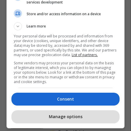
services development
Store and/or access information on a device
Learn more
Your personal data will be processed and information from
your device (cookies, unique identifiers, and other device
data) may be stored by, accessed by and shared with 369
partners, or used specifically by this site. We and our partners
may use precise geolocation data.
List of partners.
Some vendors may process your personal data on the basis
of legitimate interest, which you can object to by managing
your options below. Look for a link at the bottom of this page
or in the site menu to manage or withdraw consent in privacy
and cookie settings.
Promo
Reklamo këtu
Consent
Banesë 98.96m² në shitje në
Manage options
Lakrishtë – banim modern pranë
qendrës #16060