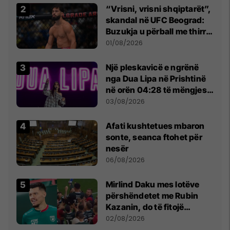
“Vrisni, vrisni shqiptarët”,
skandal në UFC Beograd:
Buzukja u përball me thirrje
anti-shqiptare nga
01/08/2026
tribunat
Një pleskavicë e ngrënë
nga Dua Lipa në Prishtinë
në orën 04:28 të mëngjesit
- dhe bota digjitale serbe
03/08/2026
shpall gjendjen e luftës
Afati kushtetues mbaron
sonte, seanca ftohet për
nesër
06/08/2026
Mirlind Daku mes lotëve
përshëndetet me Rubin
Kazanin, do të fitojë
miliona te Spartak Moska
02/08/2026