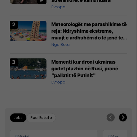
Evropa
Meteorologët me parashikime të
reja: Ndryshime ekstreme,
muajt e ardhshëm do të jenë të
pazakontë
Nga Bota
Momenti kur droni ukrainas
godet plazhin në Rusi, pranë
"pallatit të Putinit"
Evropa
Jobs
Real Estate