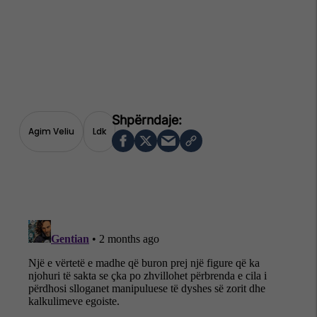
Agim Veliu
Ldk