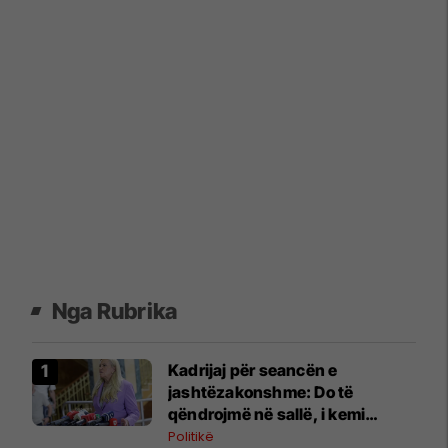
Nga Rubrika
Kadrijaj për seancën e
jashtëzakonshme: Do të
qëndrojmë në sallë, i kemi
nënshkrimet
Politikë