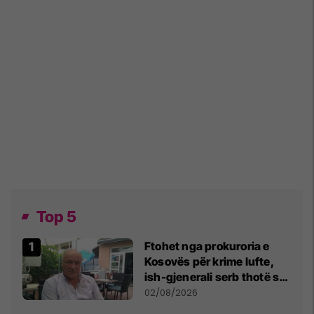
Top 5
Ftohet nga prokuroria e
Kosovës për krime lufte,
ish-gjenerali serb thotë se
dikush e tradhtoi në
02/08/2026
Beograd