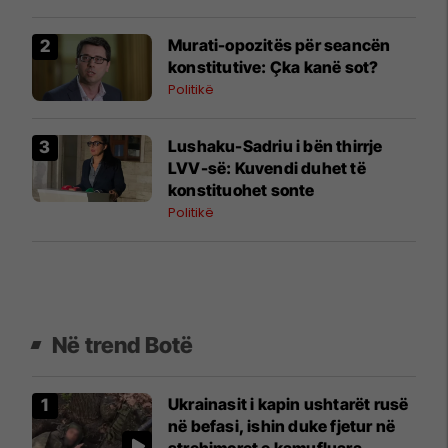
​Murati-opozitës për seancën
konstitutive: Çka kanë sot?
Politikë
Lushaku-Sadriu i bën thirrje
LVV-së: Kuvendi duhet të
konstituohet sonte
Politikë
Në trend Botë
Ukrainasit i kapin ushtarët rusë
në befasi, ishin duke fjetur në
strehimoret e kamufluara