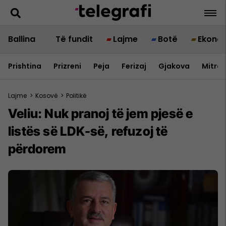
Ballina
Të fundit
Lajme
Botë
Ekono
Prishtina
Prizreni
Peja
Ferizaj
Gjakova
Mitrov
Lajme
>
Kosovë
>
Politikë
Veliu: Nuk pranoj të jem pjesë e
listës së LDK-së, refuzoj të
përdorem