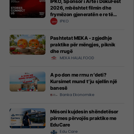
IPKO, Sponsor i Artë i DokuFest
2026, mbështet filmin dhe
frymëzon gjeneratën e re të
krijuesve
IPKO
Pashtetat MEKA - zgjedhje
praktike për mëngjes, piknik
dhe rrugë
MEKA HALAL FOOD
A po don me rrnu n’deti?
Kursimet mund t’ju sjellin një
banesë
Banka Ekonomike
Mësoni kujdesin shëndetësor
përmes përvojës praktike me
EduCare
Edu Care