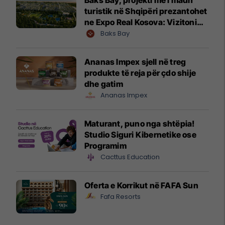
turistik në Shqipëri prezantohet
ne Expo Real Kosova: Vizitoni
shtandin dhe zbuloni
Baks Bay
mundësitë e investimit
Ananas Impex sjell në treg
produkte të reja për çdo shije
dhe gatim
Ananas Impex
Maturant, puno nga shtëpia!
Studio Siguri Kibernetike ose
Programim
Cacttus Education
Oferta e Korrikut në FAFA Sun
Fafa Resorts