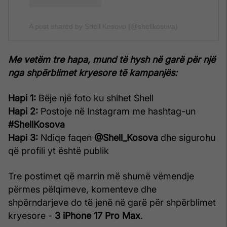
A post shared by Shell Kosovo (@shellkosova)
Me vetëm tre hapa, mund të hysh në garë për një
nga shpërblimet kryesore të kampanjës:
Hapi 1:
Bëje një foto ku shihet Shell
Hapi 2:
Postoje në Instagram me hashtag-un
#ShellKosova
Hapi 3:
Ndiqe faqen
@Shell_Kosova
dhe sigurohu
që profili yt është publik
Tre postimet që marrin më shumë vëmendje
përmes pëlqimeve, komenteve dhe
shpërndarjeve do të jenë në garë për shpërblimet
kryesore -
3 iPhone 17 Pro Max
.