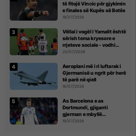
të fitojë Vincic për gjykimin
e finales së Kupës së Botës
18/07/2026
Vëllai i vogël i Yamalit është
sërish tema kryesore e
rrjeteve sociale - vodhi
vëmendjen pas finales së
20/07/2026
Kupës së Botës
Aeroplani më i ri luftarak i
Gjermanisë u ngrit për herë
të parë në qiell
16/07/2026
As Barcelona e as
Dortmundi, gjiganti
gjerman e mbyllë
marrëveshjen për Fisnik
19/07/2026
Asllanin