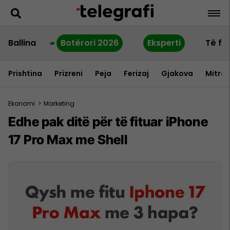
Ballina
Botërori 2026
Eksperti
Të fu
Prishtina
Prizreni
Peja
Ferizaj
Gjakova
Mitrov
Ekonomi
>
Marketing
Edhe pak ditë për të fituar iPhone
17 Pro Max me Shell