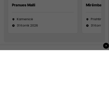
Pranues Malli
Mirëmbajtës
Kamenicë
Prishtinë
31 Korrik 2026
31 Korrik 20
×