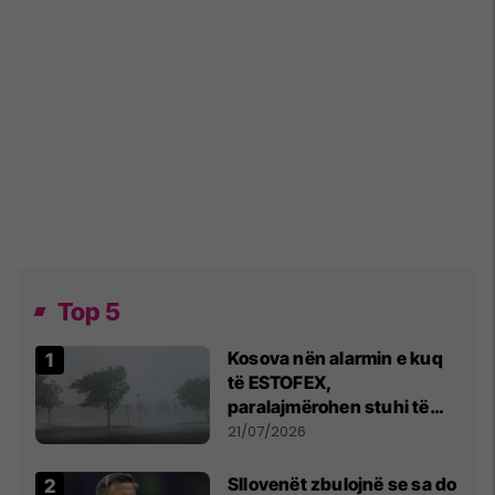
Top 5
Kosova nën alarmin e kuq
të ESTOFEX,
paralajmërohen stuhi të
fuqishme me breshër dhe
21/07/2026
erëra të forta
Sllovenët zbulojnë se sa do