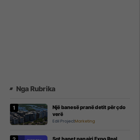
Nga Rubrika
Një banesë pranë detit për çdo
verë
Edil Project
Marketing
Sot hapet panairi Expo Real