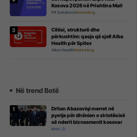
Kosova 2026 në Prishtina Mall
PR Solutions
Marketing
Cilësi, strukturë dhe
përkushtim: qasja që sjell Alba
Health për Spitex
Alba Health
Marketing
Në trend Botë
Dritan Abazoviqi merret në
pyetje për dhënien e shtetësisë
së nderit biznesmenit kosovar
Mali i Zi