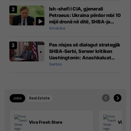
Ish-shefi i CIA, gjenerali
Petraeus: Ukraina përdor mbi 10
mijë dronë në ditë, SHBA-ja
mbetet shumë prapa në
Amerika
prodhim
Pas nisjes së dialogut strategjik
SHBA-Serbi, Serwer kritikon
Uashingtonin: Anashkaluat
Banjskën, sulmin ndaj KFOR-it
Serbia
dhe rrëmbimin e Policëve të
Kosovës
Jobs
Real Estate
Viva Fresh Store
Viva F