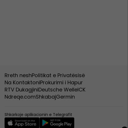
Rreth nesh
Politikat e Privatësisë
Na Kontaktoni
Prokurimi i Hapur
RTV Dukagjini
Deutsche Welle
ICK
Ndreqe.com
Shkabaj
Germin
Shkarkoje aplikacionin e Telegrafit