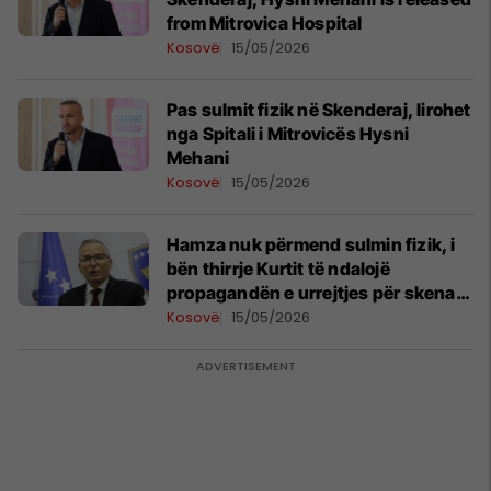
from Mitrovica Hospital
Kosovë
15/05/2026
Pas sulmit fizik në Skenderaj, lirohet
nga Spitali i Mitrovicës Hysni
Mehani
Kosovë
15/05/2026
Hamza nuk përmend sulmin fizik, i
bën thirrje Kurtit të ndalojë
propagandën e urrejtjes për skenarë
partiakë
Kosovë
15/05/2026