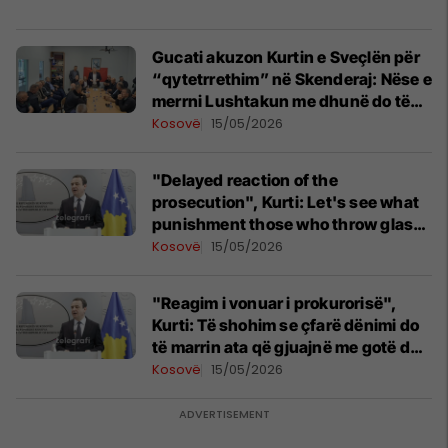
Gucati akuzon Kurtin e Sveçlën për
“qytetrrethim” në Skenderaj: Nëse e
merrni Lushtakun me dhunë do të
organizojmë protesta
Kosovë
15/05/2026
"Delayed reaction of the
prosecution", Kurti: Let's see what
punishment those who throw glass
and bleed the deputy ministers will
Kosovë
15/05/2026
receive
"Reagim i vonuar i prokurorisë",
Kurti: Të shohim se çfarë dënimi do
të marrin ata që gjuajnë me gotë dhe
përgjakin zëvendësministra
Kosovë
15/05/2026