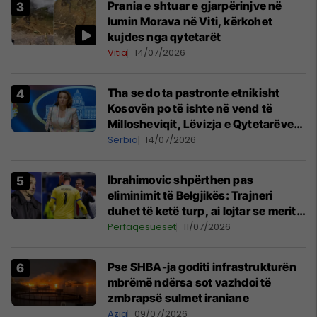
Prania e shtuar e gjarpërinjve në
lumin Morava në Viti, kërkohet
kujdes nga qytetarët
Vitia
14/07/2026
Tha se do ta pastronte etnikisht
Kosovën po të ishte në vend të
Millosheviqit, Lëvizja e Qytetarëve
të Lirë në Serbi kërkon shkarkimin e
Serbia
14/07/2026
menjëhershëm të Snezhana
Paunoviq
Ibrahimovic shpërthen pas
eliminimit të Belgjikës: Trajneri
duhet të ketë turp, ai lojtar se meritoi
të luante
Përfaqësueset
11/07/2026
Pse SHBA-ja goditi infrastrukturën
mbrëmë ndërsa sot vazhdoi të
zmbrapsë sulmet iraniane
Azia
09/07/2026