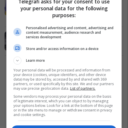
Telegrafi asks for your consent to use
Skenderaj: Ftoj organet e rendit që
your personal data for the following
të veprojnë menjëherë
purposes:
Kosovë
14/05/2026
Personalised advertising and content, advertising and
content measurement, audience research and
Rrahja në Skenderaj, reagon LVV-ja
services development
- jep detaje të sulmit
Kosovë
14/05/2026
Store and/or access information on a device
Learn more
1
Your personal data will be processed and information from
your device (cookies, unique identifiers, and other device
data) may be stored by, accessed by and shared with 369
partners, or used specifically by this site. We and our partners
may use precise geolocation data.
List of partners.
Some vendors may process your personal data on the basis
of legitimate interest, which you can object to by managing
your options below. Look for a link at the bottom of this page
or in the site menu to manage or withdraw consent in privacy
and cookie settings.