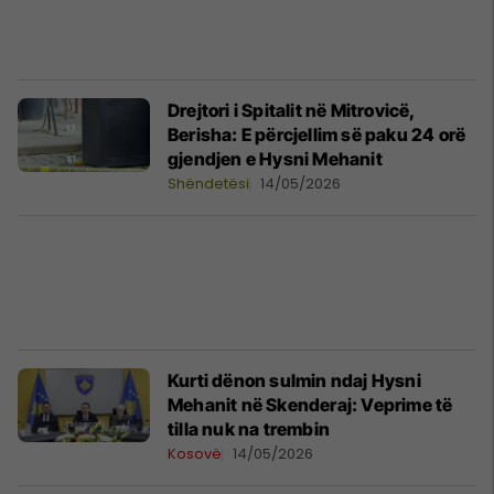
Drejtori i Spitalit në Mitrovicë,
Berisha: E përcjellim së paku 24 orë
gjendjen e Hysni Mehanit
Shëndetësi
14/05/2026
Kurti dënon sulmin ndaj Hysni
Mehanit në Skenderaj: Veprime të
tilla nuk na trembin
Kosovë
14/05/2026