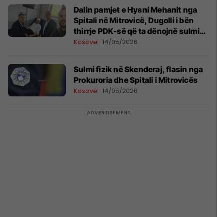
Dalin pamjet e Hysni Mehanit nga
Spitali në Mitrovicë, Dugolli i bën
thirrje PDK-së që ta dënojnë sulmin
fizik në Skenderaj
Kosovë
14/05/2026
Sulmi fizik në Skenderaj, flasin nga
Prokuroria dhe Spitali i Mitrovicës
Kosovë
14/05/2026