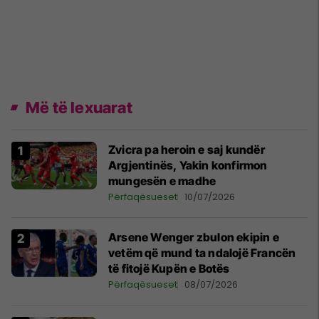
Më të lexuarat
Zvicra pa heroin e saj kundër
Argjentinës, Yakin konfirmon
mungesën e madhe
Përfaqësueset
10/07/2026
Arsene Wenger zbulon ekipin e
vetëm që mund ta ndalojë Francën
të fitojë Kupën e Botës
Përfaqësueset
08/07/2026