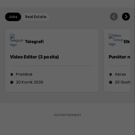
Jobs
Real Estate
Telegrafi
Elko
Video Editor (3 pozita)
Punëtor në
Prishtinë
Xërxe
20 Korrik 2026
20 Gusht 