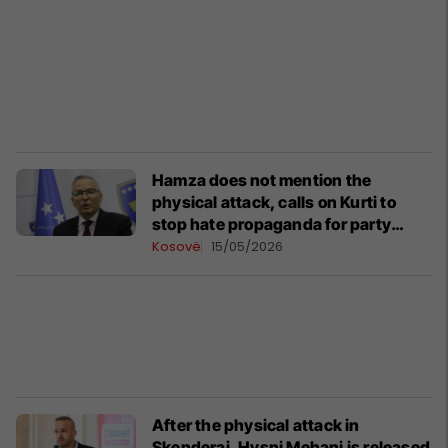
Hamza does not mention the
physical attack, calls on Kurti to
stop hate propaganda for party
scenarios
Kosovë
15/05/2026
After the physical attack in
Skenderaj, Hysni Mehani is released