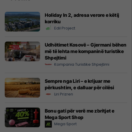
Holiday In 2, adresa verore e këtij
korriku
Edil Project
Udhëtimet Kosovë – Gjermani bëhen
më të lehta me kompaninë turistike
Shpejtimi
Kompania Turistike Shpejtimi
Sempre nga Liri – e krijuar me
përkushtim, e dalluar për cilësi
Liri Prizren
Bonu gati për verë me zbritjet e
Mega Sport Shop
Mega Sport