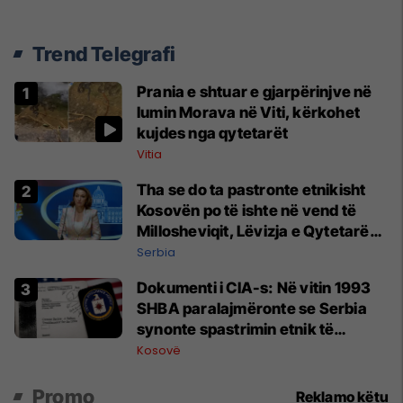
Trend Telegrafi
Prania e shtuar e gjarpërinjve në
lumin Morava në Viti, kërkohet
kujdes nga qytetarët
Vitia
Tha se do ta pastronte etnikisht
Kosovën po të ishte në vend të
Millosheviqit, Lëvizja e Qytetarëve
të Lirë në Serbi kërkon shkarkimin
Serbia
e menjëhershëm të Snezhana
Dokumenti i CIA-s: Në vitin 1993
Paunoviq
SHBA paralajmëronte se Serbia
synonte spastrimin etnik të
Kosovës dhe destabilizimin e
Kosovë
Ballkanit
Promo
Reklamo këtu