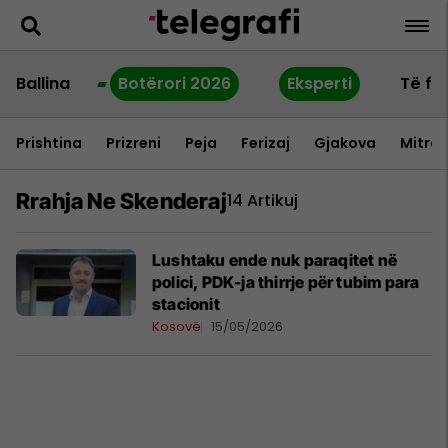
Ballina
Botërori 2026
Eksperti
Të fu
Prishtina
Prizreni
Peja
Ferizaj
Gjakova
Mitrov
Rrahja Ne Skenderaj
14 Artikuj
Lushtaku ende nuk paraqitet në
polici, PDK-ja thirrje për tubim para
stacionit
Kosovë
15/05/2026