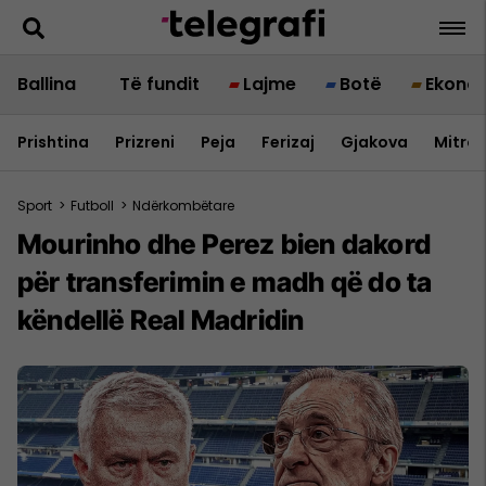
Ballina
Të fundit
Lajme
Botë
Ekono
Prishtina
Prizreni
Peja
Ferizaj
Gjakova
Mitrov
Sport
>
Futboll
>
Ndërkombëtare
Mourinho dhe Perez bien dakord
për transferimin e madh që do ta
këndellë Real Madridin