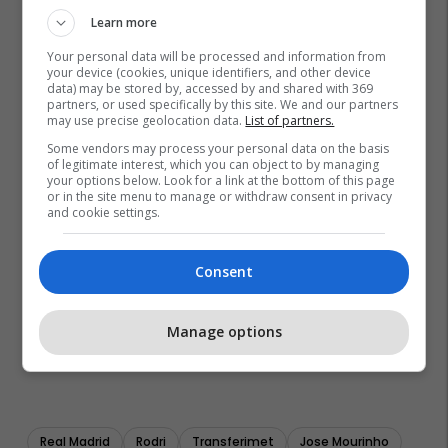
Learn more
Your personal data will be processed and information from
your device (cookies, unique identifiers, and other device
data) may be stored by, accessed by and shared with 369
partners, or used specifically by this site. We and our partners
may use precise geolocation data.
List of partners.
Some vendors may process your personal data on the basis
of legitimate interest, which you can object to by managing
your options below. Look for a link at the bottom of this page
or in the site menu to manage or withdraw consent in privacy
and cookie settings.
Consent
Manage options
Real Madrid
Rodri
Transferimet
Jose Mourinho