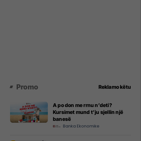
Promo
Reklamo këtu
A po don me rrnu n’deti?
Kursimet mund t’ju sjellin një
banesë
Banka Ekonomike