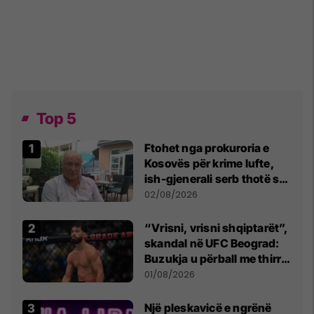
Top 5
Ftohet nga prokuroria e
Kosovës për krime lufte,
ish-gjenerali serb thotë se
dikush e tradhtoi në
02/08/2026
Beograd
“Vrisni, vrisni shqiptarët”,
skandal në UFC Beograd:
Buzukja u përball me thirrje
anti-shqiptare nga
01/08/2026
tribunat
Një pleskavicë e ngrënë