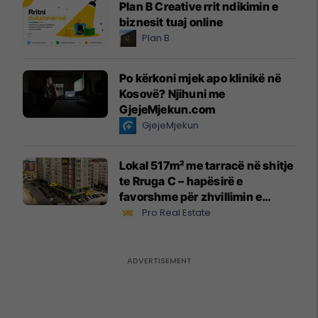
Plan B Creative rrit ndikimin e
biznesit tuaj online
Plan B
Po kërkoni mjek apo klinikë në
Kosovë? Njihuni me
GjejeMjekun.com
GjejeMjekun
Lokal 517m² me tarracë në shitje
te Rruga C – hapësirë e
favorshme për zhvillimin e
biznesit #15796
Pro Real Estate