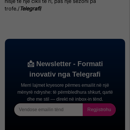
nisje të një cikli të ri, pas një sezoni pa
trofe./
Telegrafi
/