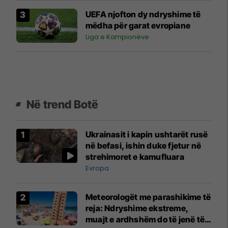
UEFA njofton dy ndryshime të
mëdha për garat evropiane
Liga e Kampionëve
Në trend Botë
Ukrainasit i kapin ushtarët rusë
në befasi, ishin duke fjetur në
strehimoret e kamufluara
Evropa
Meteorologët me parashikime të
reja: Ndryshime ekstreme,
muajt e ardhshëm do të jenë të