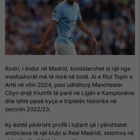
Rodri, i lindur në Madrid, konsiderohet si një nga
mesfushorët më të mirë në botë. Ai e fitoi Topin e
Artë në vitin 2024, pasi udhëhoqi Manchester
Cityn drejt triumfit të parë në Ligën e Kampionëve
dhe ishte pjesë kyçe e tripletës historike në
sezonin 2022/23.
Ky është pikërisht profili i lojtarit që i përshtatet
ambicieve të një klubi si Real Madridi, sidomos në