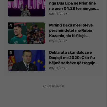
nga Dua Lipa në Prishtinë
në orën 04:28 të mëngjesit
- dhe bota digjitale serbe
03/08/2026
shpall gjendjen e luftës
Mirlind Daku mes lotëve
përshëndetet me Rubin
Kazanin, do të fitojë
miliona te Spartak Moska
02/08/2026
​Deklarata skandaloze e
Daçiqit më 2020: Çka t'u
bëjmë serbëve që tregojnë
ku janë varrosur shqiptarët
03/08/2026
në Serbi