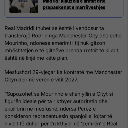
Madrid: klauzola e lirimit dhe
prapaskenat e marrëveshjes
Real Madridi thuhet se është i vendosur ta
transferojë Rodrin nga Manchester City dhe edhe
Mourinho, ndonëse emërimi i tij nuk gëzon
mbështetjen e të gjithëve brenda rrethit të klubit,
është në linjë me këtë plan.
Mesfushori 29-vjeçar ka kontratë me Manchester
Cityn deri në verën e vitit 2027.
“Supozohet se Mourinho e sheh yllin e Cityt si
figurën ideale për ta rikthyer autoritetin dhe
ekuilibrin në mesfushë, ndërsa Perez e
konsideron reprezentuesin spanjoll si lojtar të
nivelit të duhur për t’u kthyer në ‘zemrën’ e Real