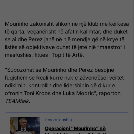
Mourinho zakonisht shkon në një klub me kërkesa
të qarta, veçanërisht në afatin kalimtar, dhe duket
se ai dhe Perez janë në një mendje që në krye të
listës së objektivave duhet të jetë një “maestro” i
mesfushës, fitues i Topit të Artë.
“Supozohet se Mourinho dhe Perez besojnë
fuqishëm se Reali kurrë nuk e zëvendësoi vërtet
ndikimin, kontrollin dhe lidershipin që dikur e
ofronin Toni Kroos dhe Luka Modric”, raporton
TEAMtalk
.
Operacioni “Mourinho” në