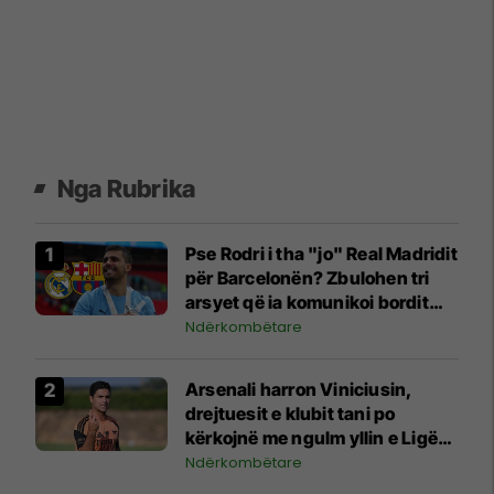
Nga Rubrika
Pse Rodri i tha "jo" Real Madridit
për Barcelonën? Zbulohen tri
arsyet që ia komunikoi bordit
madrilen
Ndërkombëtare
Arsenali harron Viniciusin,
drejtuesit e klubit tani po
kërkojnë me ngulm yllin e Ligës
Premier
Ndërkombëtare