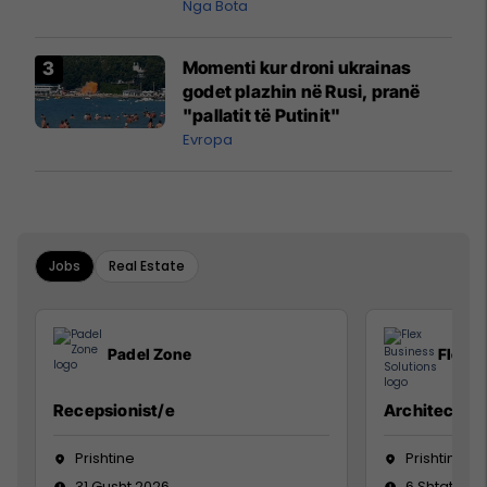
pazakontë
Nga Bota
Momenti kur droni ukrainas
godet plazhin në Rusi, pranë
"pallatit të Putinit"
Evropa
Jobs
Real Estate
Padel Zone
Flex B
Recepsionist/e
Architect
Prishtine
Prishtinë
31 Gusht 2026
6 Shtator 2