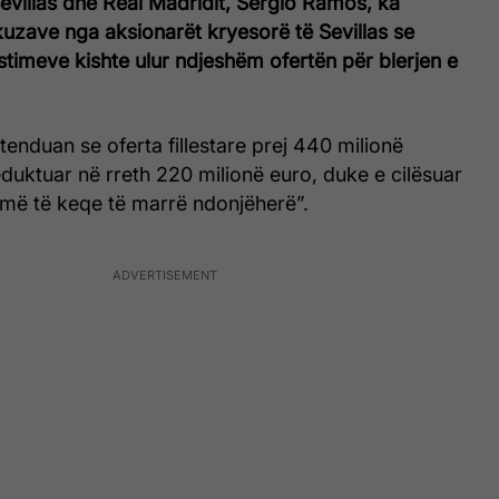
 Sevillas dhe Real Madridit, Sergio Ramos, ka
uzave nga aksionarët kryesorë të Sevillas se
nvestimeve kishte ulur ndjeshëm ofertën për blerjen e
tenduan se oferta fillestare prej 440 milionë
eduktuar në rreth 220 milionë euro, duke e cilësuar
n më të keqe të marrë ndonjëherë”.