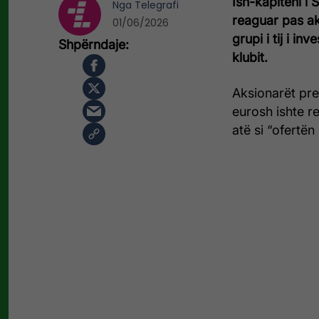
Ish-kapiteni i
Nga
Telegrafi
reaguar pas ak
01/06/2026
grupi i tij i i
klubit.
Aksionarët pre
eurosh ishte r
atë si “ofertë