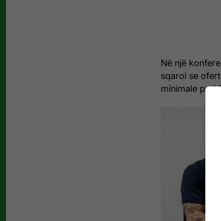
Në një konfer
sqaroi se ofer
minimale prej 