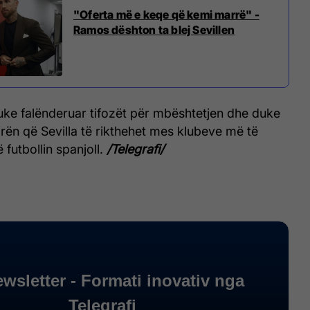
"Oferta më e keqe që kemi marrë" -
Ramos dështon ta blej Sevillen
uke falënderuar tifozët për mbështetjen dhe duke
rën që Sevilla të rikthehet mes klubeve më të
futbollin spanjoll.
/Telegrafi/