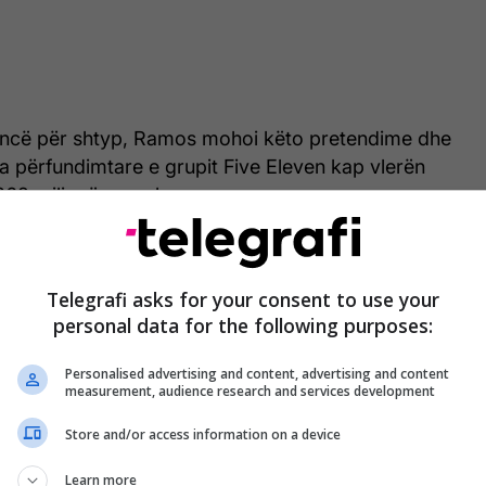
encë për shtyp, Ramos mohoi këto pretendime dhe
ta përfundimtare e grupit Five Eleven kap vlerën
362 milionë eurosh.
Telegrafi asks for your consent to use your
personal data for the following purposes:
Personalised advertising and content, advertising and content
measurement, audience research and services development
Store and/or access information on a device
Learn more