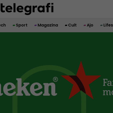
ech
Sport
Magazina
Cult
Ajo
Life