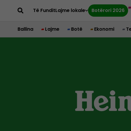
Të Fundit
Lajme lokale
Botërori 2026
Ballina
Lajme
Botë
Ekonomi
T