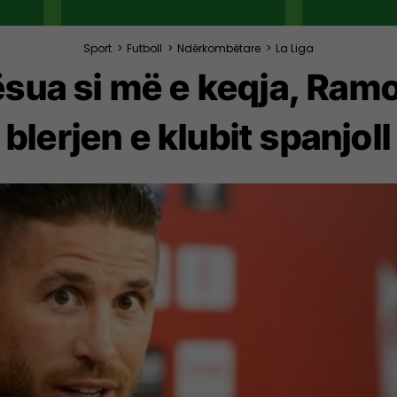
Sport
>
Futboll
>
Ndërkombëtare
>
La Liga
ilësua si më e keqja, Ramo
blerjen e klubit spanjoll