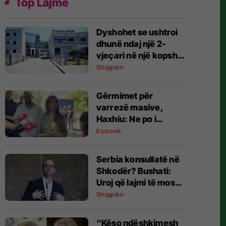
Top Lajme
Dyshohet se ushtroi
dhunë ndaj një 2-
vjeçari në një kopsht
privat, arrestohet
Shqipëri
edukatorja në Tiranë
Gërmimet për
varrezë masive, ​
Haxhiu: Ne po i
kërkojmë të
Kosovë
zhdukurit, Vuçiq
vazhdon t’i mohojë
Serbia konsullatë në
krimet
Shkodër? Bushati:
Uroj që lajmi të mos
jetë i vërtetë
Shqipëri
“Këso ndëshkimesh