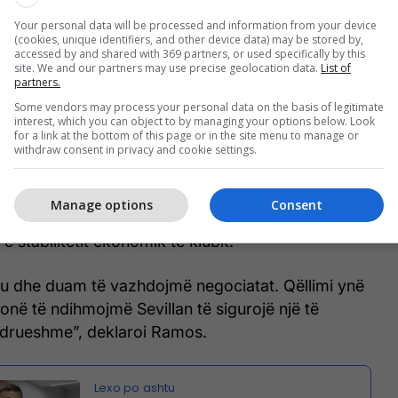
Your personal data will be processed and information from your device
(cookies, unique identifiers, and other device data) may be stored by,
accessed by and shared with 369 partners, or used specifically by this
site. We and our partners may use precise geolocation data.
List of
partners.
i përfshin blerjen e deri në 85% të aksioneve, një
Some vendors may process your personal data on the basis of legitimate
interest, which you can object to by managing your options below. Look
prej 120 milionë eurosh dhe pagesa për aksionarët
for a link at the bottom of this page or in the site menu to manage or
faza.
withdraw consent in privacy and cookie settings.
 se ndryshimet në ofertë u bënë pas
Manage options
Consent
të La Ligës dhe këshilltarëve financiarë, me
 e stabilitetit ekonomik të klubit.
tu dhe duam të vazhdojmë negociatat. Qëllimi ynë
onë të ndihmojmë Sevillan të sigurojë një të
drueshme”, deklaroi Ramos.