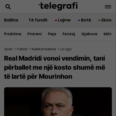
Ballina
Të fundit
Lajme
Botë
Ekono
Prishtina
Prizreni
Peja
Ferizaj
Gjakova
Mitrov
Sport
>
Futboll
>
Ndërkombëtare
>
La Liga
Real Madridi vonoi vendimin, tani
përballet me një kosto shumë më
të lartë për Mourinhon