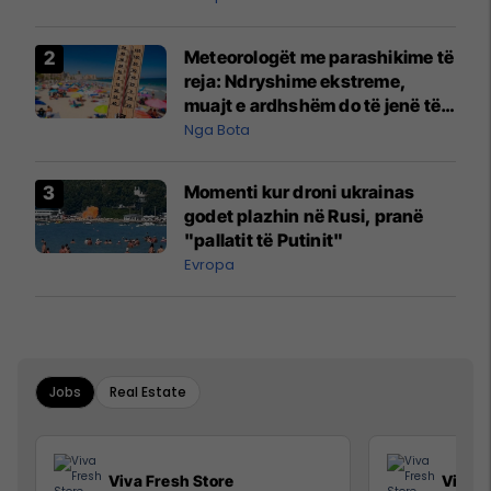
Meteorologët me parashikime të
reja: Ndryshime ekstreme,
muajt e ardhshëm do të jenë të
pazakontë
Nga Bota
Momenti kur droni ukrainas
godet plazhin në Rusi, pranë
"pallatit të Putinit"
Evropa
Jobs
Real Estate
Viva Fresh Store
Viva F