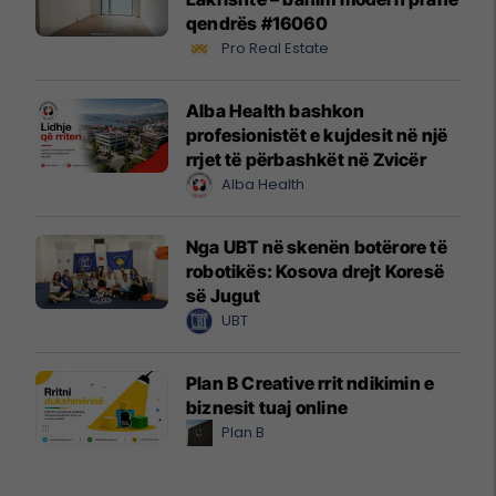
qendrës #16060
Pro Real Estate
Alba Health bashkon
profesionistët e kujdesit në një
rrjet të përbashkët në Zvicër
Alba Health
Nga UBT në skenën botërore të
robotikës: Kosova drejt Koresë
së Jugut
UBT
Plan B Creative rrit ndikimin e
biznesit tuaj online
Plan B