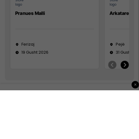
Pranues Malli
Arkatare
Ferizaj
Pejë
19 Gusht 2026
31 Gusht 20
×