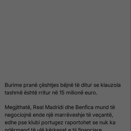
Burime pranë çështjes bëjnë të ditur se klauzola
tashmë është rritur në 15 milionë euro.
Megjithatë, Real Madridi dhe Benfica mund të
negociojnë ende një marrëveshje të veçantë,
edhe pse klubi portugez raportohet se nuk ka
ndërmend të ulë kërkesat e tij financiare.