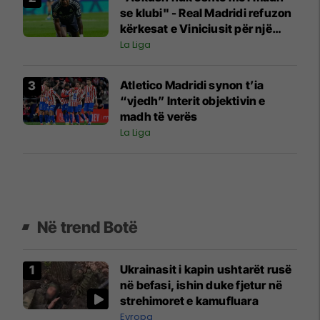
se klubi" - Real Madridi refuzon
kërkesat e Viniciusit për një
kontratë të re
La Liga
Atletico Madridi synon t’ia
“vjedh” Interit objektivin e
madh të verës
La Liga
Në trend Botë
Ukrainasit i kapin ushtarët rusë
në befasi, ishin duke fjetur në
strehimoret e kamufluara
Evropa