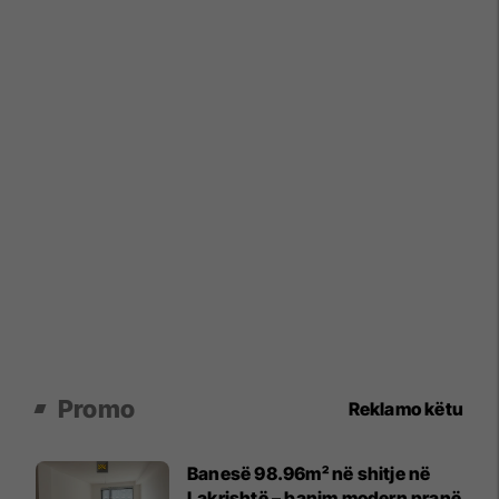
Promo
Reklamo këtu
Banesë 98.96m² në shitje në
Lakrishtë – banim modern pranë