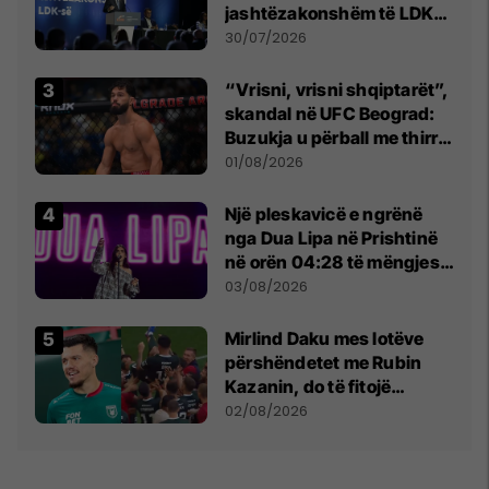
jashtëzakonshëm të LDK-
së
30/07/2026
“Vrisni, vrisni shqiptarët”,
skandal në UFC Beograd:
Buzukja u përball me thirrje
anti-shqiptare nga
01/08/2026
tribunat
Një pleskavicë e ngrënë
nga Dua Lipa në Prishtinë
në orën 04:28 të mëngjesit
- dhe bota digjitale serbe
03/08/2026
shpall gjendjen e luftës
Mirlind Daku mes lotëve
përshëndetet me Rubin
Kazanin, do të fitojë
miliona te Spartak Moska
02/08/2026