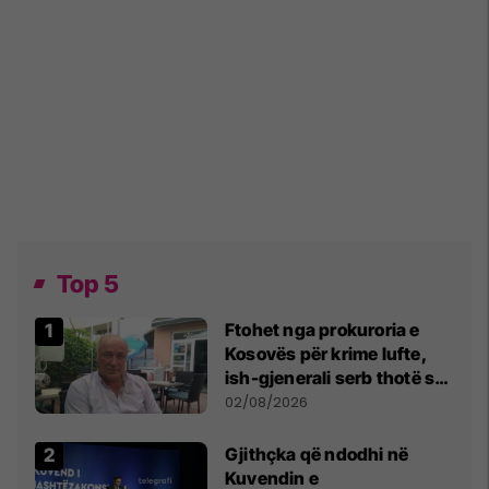
Top 5
Ftohet nga prokuroria e
Kosovës për krime lufte,
ish-gjenerali serb thotë se
dikush e tradhtoi në
02/08/2026
Beograd
Gjithçka që ndodhi në
Kuvendin e