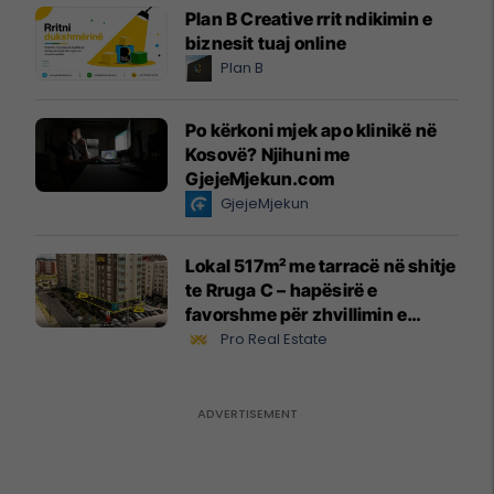
Plan B Creative rrit ndikimin e
biznesit tuaj online
Plan B
Po kërkoni mjek apo klinikë në
Kosovë? Njihuni me
GjejeMjekun.com
GjejeMjekun
Lokal 517m² me tarracë në shitje
te Rruga C – hapësirë e
favorshme për zhvillimin e
biznesit #15796
Pro Real Estate