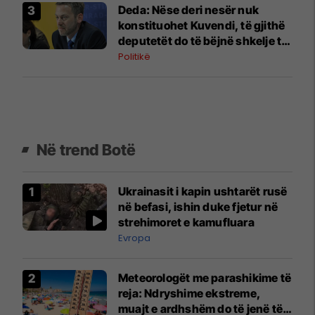
Deda: Nëse deri nesër nuk
konstituohet Kuvendi, të gjithë
deputetët do të bëjnë shkelje të
rëndë kushtetuese
Politikë
Në trend Botë
Ukrainasit i kapin ushtarët rusë
në befasi, ishin duke fjetur në
strehimoret e kamufluara
Evropa
Meteorologët me parashikime të
reja: Ndryshime ekstreme,
muajt e ardhshëm do të jenë të