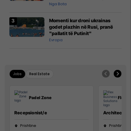
pazakontë
Nga Bota
Momenti kur droni ukrainas
godet plazhin në Rusi, pranë
"pallatit të Putinit"
Evropa
Jobs
Real Estate
Padel Zone
Flex B
Recepsionist/e
Architect
Prishtine
Prishtinë