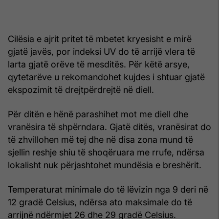
Cilësia e ajrit pritet të mbetet kryesisht e mirë
gjatë javës, por indeksi UV do të arrijë vlera të
larta gjatë orëve të mesditës. Për këtë arsye,
qytetarëve u rekomandohet kujdes i shtuar gjatë
ekspozimit të drejtpërdrejtë në diell.
Për ditën e hënë parashihet mot me diell dhe
vranësira të shpërndara. Gjatë ditës, vranësirat do
të zhvillohen më tej dhe në disa zona mund të
sjellin reshje shiu të shoqëruara me rrufe, ndërsa
lokalisht nuk përjashtohet mundësia e breshërit.
Temperaturat minimale do të lëvizin nga 9 deri në
12 gradë Celsius, ndërsa ato maksimale do të
arrijnë ndërmjet 26 dhe 29 gradë Celsius.