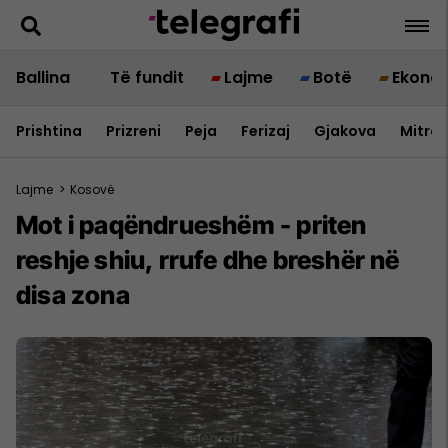
Ballina
Të fundit
Lajme
Botë
Ekono
Prishtina
Prizreni
Peja
Ferizaj
Gjakova
Mitrov
Lajme
>
Kosovë
Mot i paqëndrueshëm - priten
reshje shiu, rrufe dhe breshër në
disa zona