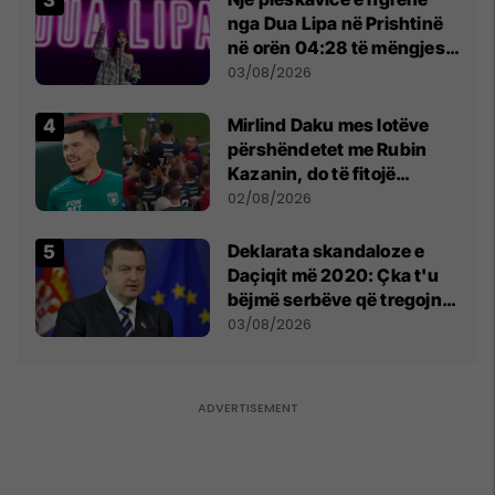
nga Dua Lipa në Prishtinë
në orën 04:28 të mëngjesit
- dhe bota digjitale serbe
03/08/2026
shpall gjendjen e luftës
Mirlind Daku mes lotëve
përshëndetet me Rubin
Kazanin, do të fitojë
miliona te Spartak Moska
02/08/2026
​Deklarata skandaloze e
Daçiqit më 2020: Çka t'u
bëjmë serbëve që tregojnë
ku janë varrosur shqiptarët
03/08/2026
në Serbi