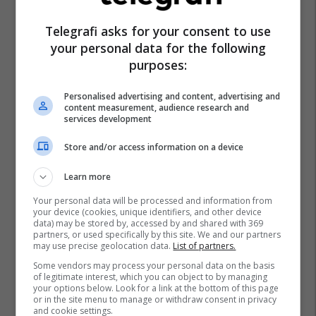
Moti Në Kosovë
Breshëri
Reshje Shiu
Ihmk
Telegrafi asks for your consent to use
your personal data for the following
purposes:
Personalised advertising and content, advertising and
content measurement, audience research and
services development
Store and/or access information on a device
Learn more
Your personal data will be processed and information from
your device (cookies, unique identifiers, and other device
data) may be stored by, accessed by and shared with 369
partners, or used specifically by this site. We and our partners
may use precise geolocation data.
List of partners.
Some vendors may process your personal data on the basis
of legitimate interest, which you can object to by managing
your options below. Look for a link at the bottom of this page
or in the site menu to manage or withdraw consent in privacy
and cookie settings.