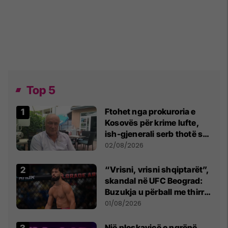
Top 5
Ftohet nga prokuroria e
Kosovës për krime lufte,
ish-gjenerali serb thotë se
dikush e tradhtoi në
02/08/2026
Beograd
“Vrisni, vrisni shqiptarët”,
skandal në UFC Beograd:
Buzukja u përball me thirrje
anti-shqiptare nga
01/08/2026
tribunat
Një pleskavicë e ngrënë