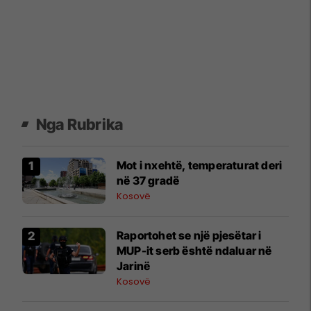
Nga Rubrika
Mot i nxehtë, temperaturat deri
në 37 gradë
Kosovë
Raportohet se një pjesëtar i
MUP-it serb është ndaluar në
Jarinë
Kosovë