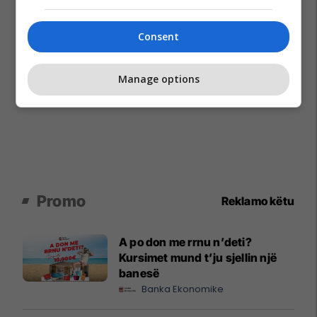
Consent
Manage options
Promo
Reklamo këtu
A po don me rrnu n’deti?
Kursimet mund t’ju sjellin një
banesë
Banka Ekonomike