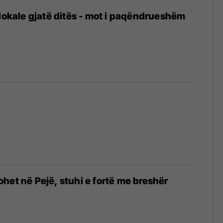
 lokale gjatë ditës - mot i paqëndrueshëm
het në Pejë, stuhi e fortë me breshër