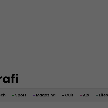
ech
Sport
Magazina
Cult
Ajo
Life