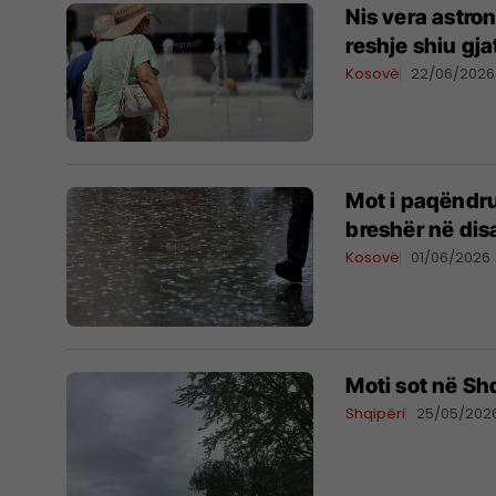
Nis vera astro
reshje shiu gja
Kosovë
22/06/2026
Mot i paqëndru
breshër në dis
Kosovë
01/06/2026
Moti sot në Shq
Shqipëri
25/05/202