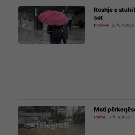
Reshje e stuhi
sot
Kosovë
27/07/2026
Moti përkeqëso
Lajme
21/07/2026