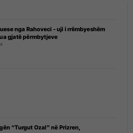
uese nga Rahoveci - uji i rrëmbyeshëm
rua gjatë përmbytjeve
26
ugën “Turgut Ozal” në Prizren,