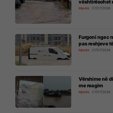
vështirësohet 
Mjedis
27/07/2026
Furgoni ngec n
pas reshjeve t
Mjedis
27/07/2026
Vërshime në di
me reagim
Mjedis
27/07/2026