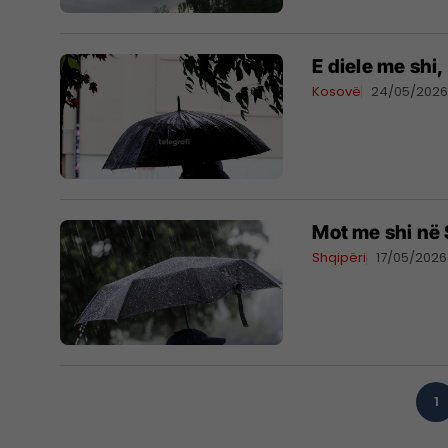
E diele me shi
Kosovë
24/05/202
Mot me shi në 
Shqipëri
17/05/2026
1