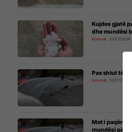
Kujdes gjatë p
dhe mundësi b
Kosovë
21/07/2026
​Pas shiut të m
Kosovë
03/07/2026
Mot i paqëndru
mundësi për b