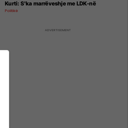
Kurti: S'ka marrëveshje me LDK-në
Politikë