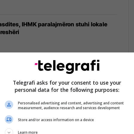
asdites, IHMK paralajmëron stuhi lokale
reshëri
ëngjesit, reshje lokale priten edhe pasdite
Telegrafi asks for your consent to use your
personal data for the following purposes:
Personalised advertising and content, advertising and content
measurement, audience research and services development
Store and/or access information on a device
eshëm këtë të mërkurë, reshje shiu dhe
reshër
Learn more