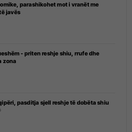
nomike, parashikohet mot i vranët me
të javës
eshëm - priten reshje shiu, rrufe dhe
a zona
ipëri, pasditja sjell reshje të dobëta shiu
6