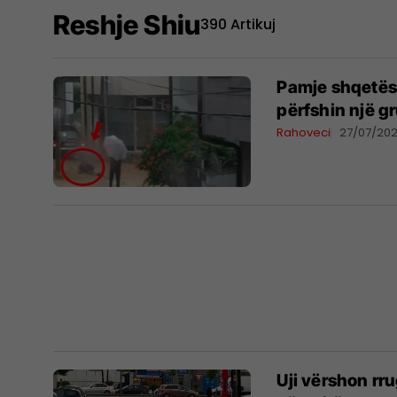
Reshje Shiu
390 Artikuj
Pamje shqetës
përfshin një g
Rahoveci
27/07/20
Uji vërshon rr