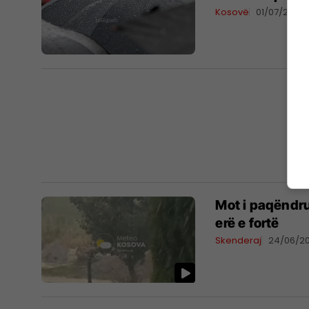
Kosovë
01/07/2026
Mot i paqëndr
erë e fortë
Skenderaj
24/06/2