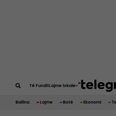
Të Fundit
Lajme lokale
Ballina
Lajme
Botë
Ekonomi
T