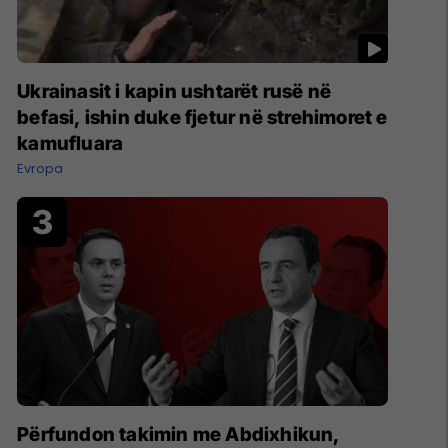
Ukrainasit i kapin ushtarët rusë në
befasi, ishin duke fjetur në strehimoret e
kamufluara
Evropa
Përfundon takimin me Abdixhikun,