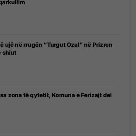
qarkullim
ë ujë në rrugën “Turgut Ozal” në Prizren
ë shiut
sa zona të qytetit, Komuna e Ferizajt del