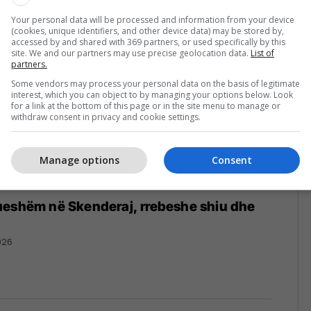
Your personal data will be processed and information from your device
(cookies, unique identifiers, and other device data) may be stored by,
accessed by and shared with 369 partners, or used specifically by this
site. We and our partners may use precise geolocation data.
List of
partners.
Some vendors may process your personal data on the basis of legitimate
interest, which you can object to by managing your options below. Look
for a link at the bottom of this page or in the site menu to manage or
withdraw consent in privacy and cookie settings.
Manage options
Consent
ueshëm në Skenderaj, rrebeshe shiu dhe
026