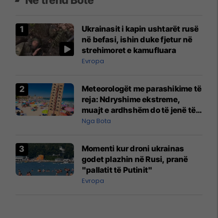
Ukrainasit i kapin ushtarët rusë
në befasi, ishin duke fjetur në
strehimoret e kamufluara
Evropa
Meteorologët me parashikime të
reja: Ndryshime ekstreme,
muajt e ardhshëm do të jenë të
pazakontë
Nga Bota
Momenti kur droni ukrainas
godet plazhin në Rusi, pranë
"pallatit të Putinit"
Evropa