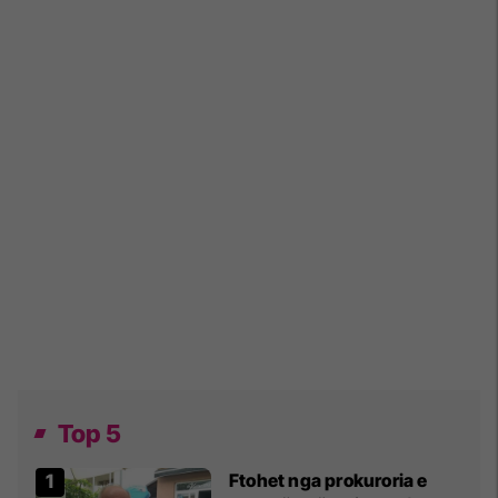
Top 5
Ftohet nga prokuroria e