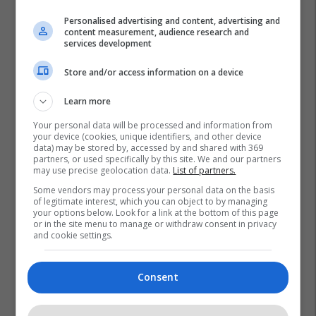
Personalised advertising and content, advertising and
content measurement, audience research and
services development
Store and/or access information on a device
Learn more
Your personal data will be processed and information from
your device (cookies, unique identifiers, and other device
data) may be stored by, accessed by and shared with 369
Anthony Joshua
Kristian Prenga
Boks
partners, or used specifically by this site. We and our partners
may use precise geolocation data.
List of partners.
Some vendors may process your personal data on the basis
of legitimate interest, which you can object to by managing
your options below. Look for a link at the bottom of this page
or in the site menu to manage or withdraw consent in privacy
and cookie settings.
Consent