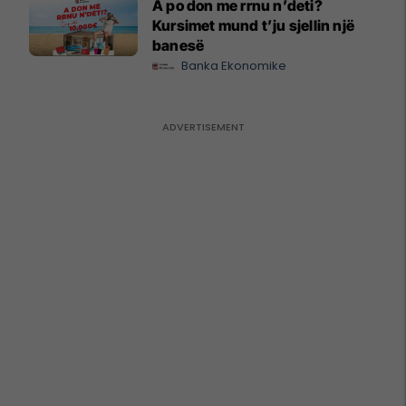
A po don me rrnu n’deti?
Kursimet mund t’ju sjellin një
banesë
Banka Ekonomike