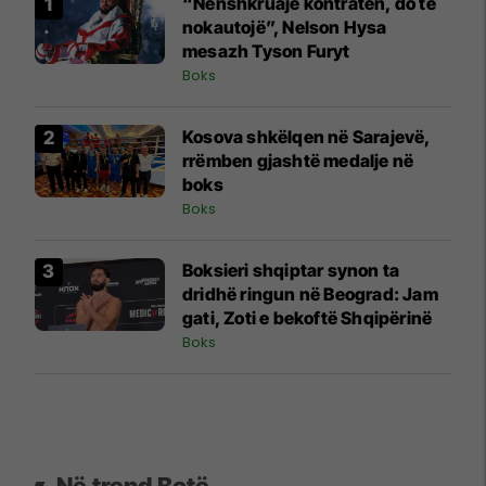
“Nënshkruaje kontratën, do të
nokautojë”, Nelson Hysa
mesazh Tyson Furyt
Boks
Kosova shkëlqen në Sarajevë,
rrëmben gjashtë medalje në
boks
Boks
Boksieri shqiptar synon ta
dridhë ringun në Beograd: Jam
gati, Zoti e bekoftë Shqipërinë
Boks
Në trend Botë