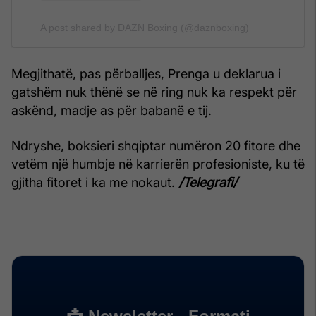
A post shared by DAZN Boxing (@daznboxing)
Megjithatë, pas përballjes, Prenga u deklarua i
gatshëm nuk thënë se në ring nuk ka respekt për
askënd, madje as për babanë e tij.
Ndryshe, boksieri shqiptar numëron 20 fitore dhe
vetëm një humbje në karrierën profesioniste, ku të
gjitha fitoret i ka me nokaut.
/Telegrafi/