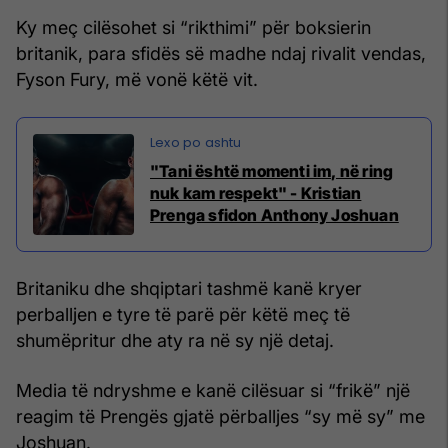
Ky meç cilësohet si “rikthimi” për boksierin
britanik, para sfidës së madhe ndaj rivalit vendas,
Fyson Fury, më vonë këtë vit.
"Tani është momenti im, në ring
nuk kam respekt" - Kristian
Prenga sfidon Anthony Joshuan
Britaniku dhe shqiptari tashmë kanë kryer
perballjen e tyre të parë për këtë meç të
shumëpritur dhe aty ra në sy një detaj.
Media të ndryshme e kanë cilësuar si “frikë” një
reagim të Prengës gjatë përballjes “sy më sy” me
Joshuan.