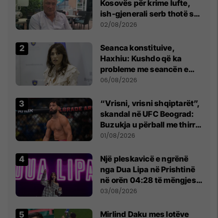
Kosovës për krime lufte,
ish-gjenerali serb thotë se
dikush e tradhtoi në
02/08/2026
Beograd
Seanca konstituive,
Haxhiu: Kushdo që ka
probleme me seancën e
sotme e ftoj t’i drejtohet
06/08/2026
Kushtetueses
“Vrisni, vrisni shqiptarët”,
skandal në UFC Beograd:
Buzukja u përball me thirrje
anti-shqiptare nga
01/08/2026
tribunat
Një pleskavicë e ngrënë
nga Dua Lipa në Prishtinë
në orën 04:28 të mëngjesit
- dhe bota digjitale serbe
03/08/2026
shpall gjendjen e luftës
Mirlind Daku mes lotëve