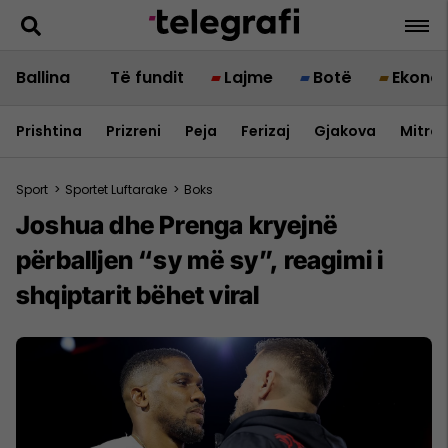
Ballina
Të fundit
Lajme
Botë
Ekono
Prishtina
Prizreni
Peja
Ferizaj
Gjakova
Mitrov
Sport
>
Sportet Luftarake
>
Boks
Joshua dhe Prenga kryejnë
përballjen “sy më sy”, reagimi i
shqiptarit bëhet viral