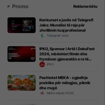
Promo
Reklamo këtu
Konkurset e javës në Telegrafi
Jobs: Mundësi të reja për
zhvillimin tuaj profesional
Telegrafi Jobs
IPKO, Sponsor i Artë i DokuFest
2026, mbështet filmin dhe
frymëzon gjeneratën e re të
krijuesve
IPKO
Pashtetat MEKA - zgjedhje
praktike për mëngjes, piknik
dhe rrugë
MEKA HALAL FOOD