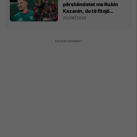
përshëndetet me Rubin
Kazanin, do të fitojë
miliona te Spartak Moska
02/08/2026