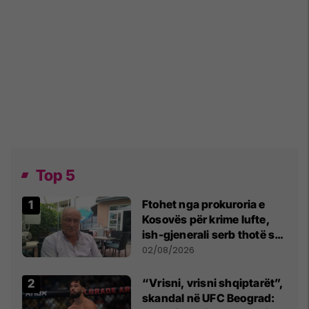
Top 5
Ftohet nga prokuroria e
Kosovës për krime lufte,
ish-gjenerali serb thotë se
dikush e tradhtoi në
02/08/2026
Beograd
“Vrisni, vrisni shqiptarët”,
skandal në UFC Beograd: