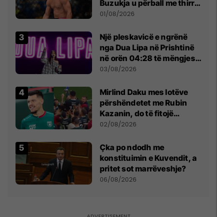
Buzukja u përball me thirrje
anti-shqiptare nga
01/08/2026
tribunat
Një pleskavicë e ngrënë
nga Dua Lipa në Prishtinë
në orën 04:28 të mëngjesit
- dhe bota digjitale serbe
03/08/2026
shpall gjendjen e luftës
Mirlind Daku mes lotëve
përshëndetet me Rubin
Kazanin, do të fitojë
miliona te Spartak Moska
02/08/2026
Çka po ndodh me
konstituimin e Kuvendit, a
pritet sot marrëveshje?
06/08/2026