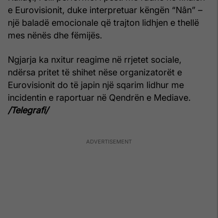
e Eurovisionit, duke interpretuar këngën “Nân” –
një baladë emocionale që trajton lidhjen e thellë
mes nënës dhe fëmijës.
Ngjarja ka nxitur reagime në rrjetet sociale,
ndërsa pritet të shihet nëse organizatorët e
Eurovisionit do të japin një sqarim lidhur me
incidentin e raportuar në Qendrën e Mediave.
/Telegrafi/