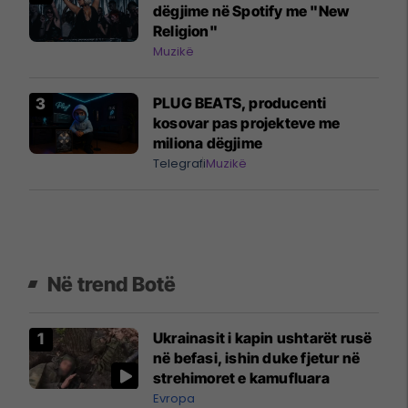
dëgjime në Spotify me "New
Religion"
Muzikë
PLUG BEATS, producenti
kosovar pas projekteve me
miliona dëgjime
Telegrafi
Muzikë
Në trend Botë
Ukrainasit i kapin ushtarët rusë
në befasi, ishin duke fjetur në
strehimoret e kamufluara
Evropa