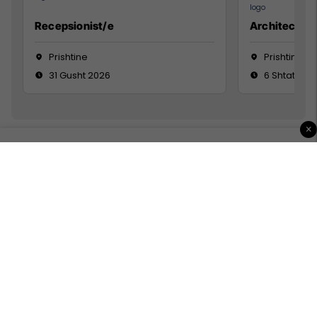
Recepsionist/e
Architect
Prishtine
Prishtinë
31 Gusht 2026
6 Shtator 2
×