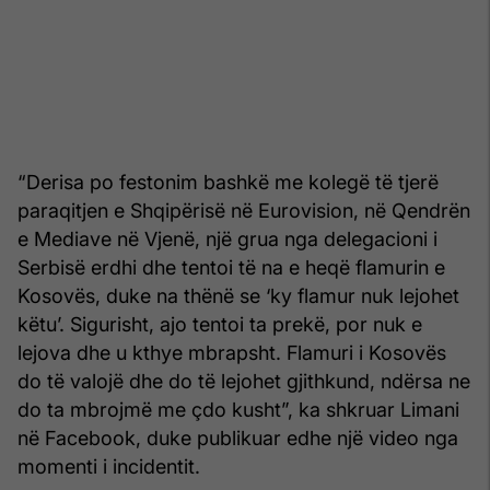
“Derisa po festonim bashkë me kolegë të tjerë
paraqitjen e Shqipërisë në Eurovision, në Qendrën
e Mediave në Vjenë, një grua nga delegacioni i
Serbisë erdhi dhe tentoi të na e heqë flamurin e
Kosovës, duke na thënë se ‘ky flamur nuk lejohet
këtu’. Sigurisht, ajo tentoi ta prekë, por nuk e
lejova dhe u kthye mbrapsht. Flamuri i Kosovës
do të valojë dhe do të lejohet gjithkund, ndërsa ne
do ta mbrojmë me çdo kusht”, ka shkruar Limani
në Facebook, duke publikuar edhe një video nga
momenti i incidentit.