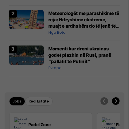
Meteorologët me parashikime të
reja: Ndryshime ekstreme,
muajt e ardhshëm do të jenë të
pazakontë
Nga Bota
Momenti kur droni ukrainas
godet plazhin në Rusi, pranë
"pallatit të Putinit"
Evropa
Jobs
Real Estate
Padel Zone
Flex B