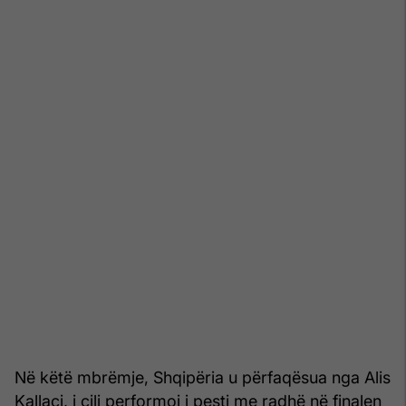
Në këtë mbrëmje, Shqipëria u përfaqësua nga Alis
Kallaçi, i cili performoi i pesti me radhë në finalen