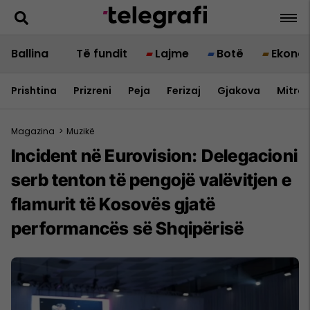
Ballina
Të fundit
Lajme
Botë
Ekono
Prishtina
Prizreni
Peja
Ferizaj
Gjakova
Mitrov
Magazina
>
Muzikë
Incident në Eurovision: Delegacioni
serb tenton të pengojë valëvitjen e
flamurit të Kosovës gjatë
performancës së Shqipërisë