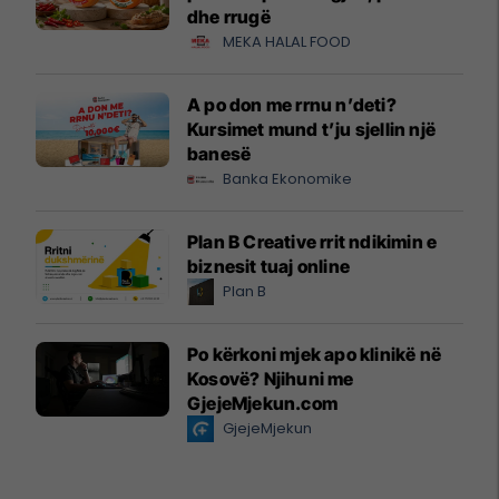
dhe rrugë
MEKA HALAL FOOD
A po don me rrnu n’deti?
Kursimet mund t’ju sjellin një
banesë
Banka Ekonomike
Plan B Creative rrit ndikimin e
biznesit tuaj online
Plan B
Po kërkoni mjek apo klinikë në
Kosovë? Njihuni me
GjejeMjekun.com
GjejeMjekun