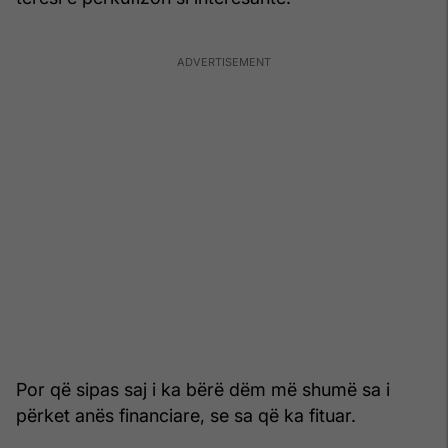
Por që sipas saj i ka bërë dëm më shumë sa i
përket anës financiare, se sa që ka fituar.