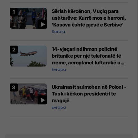
Sërish kërcënon, Vuçiq para
ushtarëve: Kurrë mos e harroni,
'Kosova është pjesë e Serbisë'
Serbia
14-vjeçari ndihmon policinë
britanike për një telefonatë të
rreme, aeroplanët luftarakë u
ngritën në ajër për të
Evropa
interceptuar fluturaken e Qatar
Airways që po shkonte drejt
Ukrainasit sulmohen në Poloni -
Mançesterit
Tusk i kërkon presidentit të
reagojë
Evropa