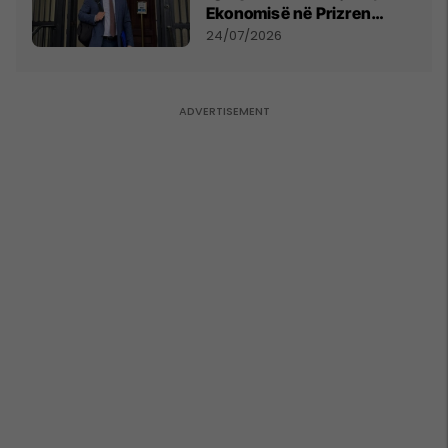
Ekonomisë në Prizren
mohon pretendimet
24/07/2026