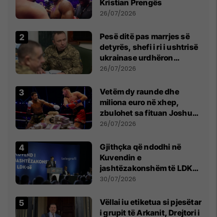
Kristian Prengës
26/07/2026
Pesë ditë pas marrjes së
detyrës, shefi i ri i ushtrisë
ukrainase urdhëron
kontroll të madh
26/07/2026
Vetëm dy raunde dhe
miliona euro në xhep,
zbulohet sa fituan Joshua
e Prenga
26/07/2026
Gjithçka që ndodhi në
Kuvendin e
jashtëzakonshëm të LDK-
së
30/07/2026
Vëllai iu etiketua si pjesëtar
i grupit të Arkanit, Drejtori i