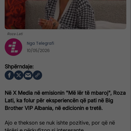
Roza Lati
Nga
Telegrafi
10/05/2026
Në X Media në emisionin "Më lër të mbaroj", Roza
Lati, ka folur për eksperiencën që pati në Big
Brother VIP Albania, në edicionin e tretë.
Ajo e thekson se nuk ishte pozitive, por që në
tërësi e përkufizon si interesante.