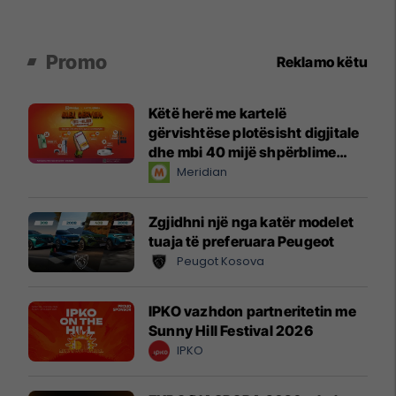
Promo
Reklamo këtu
Këtë herë me kartelë
gërvishtëse plotësisht digjitale
dhe mbi 40 mijë shpërblime
instant!
Meridian
Zgjidhni një nga katër modelet
tuaja të preferuara Peugeot
Peugot Kosova
IPKO vazhdon partneritetin me
Sunny Hill Festival 2026
IPKO