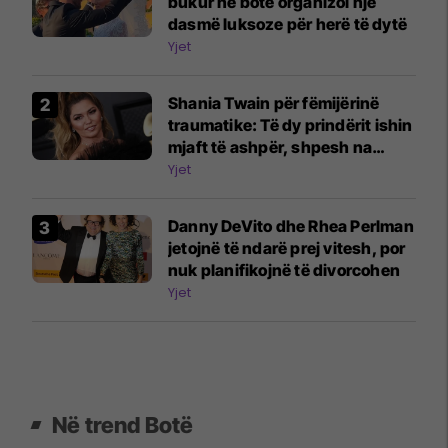
bukur në botë organizoi një
dasmë luksoze për herë të dytë
Yjet
Shania Twain për fëmijërinë
traumatike: Të dy prindërit ishin
mjaft të ashpër, shpesh na
rrihnin
Yjet
Danny DeVito dhe Rhea Perlman
jetojnë të ndarë prej vitesh, por
nuk planifikojnë të divorcohen
Yjet
Në trend Botë