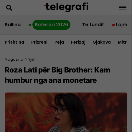
Ballina
Botërori 2026
Të fundit
Lajme
Prishtina
Prizreni
Peja
Ferizaj
Gjakova
Mitrov
Magazina
>
Yjet
Roza Lati për Big Brother: Kam
humbur nga ana monetare