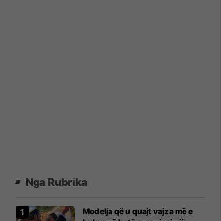
Nga Rubrika
Modelja që u quajt vajza më e