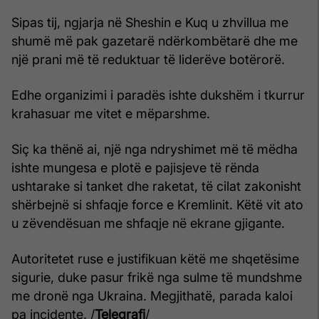
Sipas tij, ngjarja në Sheshin e Kuq u zhvillua me
shumë më pak gazetarë ndërkombëtarë dhe me
një prani më të reduktuar të liderëve botërorë.
Edhe organizimi i paradës ishte dukshëm i tkurrur
krahasuar me vitet e mëparshme.
Siç ka thënë ai, një nga ndryshimet më të mëdha
ishte mungesa e plotë e pajisjeve të rënda
ushtarake si tanket dhe raketat, të cilat zakonisht
shërbejnë si shfaqje force e Kremlinit. Këtë vit ato
u zëvendësuan me shfaqje në ekrane gjigante.
Autoritetet ruse e justifikuan këtë me shqetësime
sigurie, duke pasur frikë nga sulme të mundshme
me dronë nga Ukraina. Megjithatë, parada kaloi
pa incidente. /
Telegrafi
/