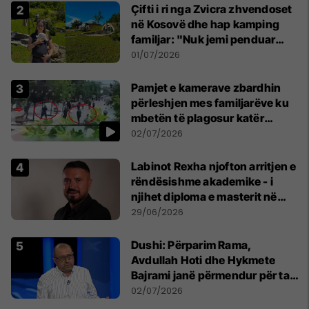
Çifti i ri nga Zvicra zhvendoset
në Kosovë dhe hap kamping
familjar: "Nuk jemi penduar
asnjë ditë"
01/07/2026
Pamjet e kamerave zbardhin
përleshjen mes familjarëve ku
mbetën të plagosur katër
persona
02/07/2026
Labinot Rexha njofton arritjen e
rëndësishme akademike - i
njihet diploma e masterit në
Psikologji në Zvicër
29/06/2026
Dushi: Përparim Rama,
Avdullah Hoti dhe Hykmete
Bajrami janë përmendur për ta
udhëhequr LDK-në
02/07/2026