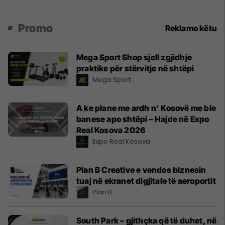
Promo
Reklamo këtu
Mega Sport Shop sjell zgjidhje
praktike për stërvitje në shtëpi
Mega Sport
A ke plane me ardh n’ Kosovë me ble
banese apo shtëpi – Hajde në Expo
Real Kosova 2026
Expo Real Kosova
Plan B Creative e vendos biznesin
tuaj në ekranet digjitale të aeroportit
Plan B
South Park – gjithçka që të duhet, në