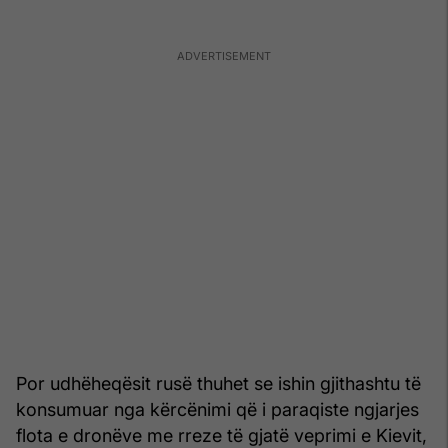
Por udhëheqësit rusë thuhet se ishin gjithashtu të
konsumuar nga kërcënimi që i paraqiste ngjarjes
flota e dronëve me rreze të gjatë veprimi e Kievit,