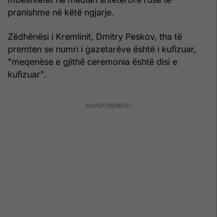
pranishme në këtë ngjarje.
Zëdhënësi i Kremlinit, Dmitry Peskov, tha të
premten se numri i gazetarëve është i kufizuar,
"meqenëse e gjithë ceremonia është disi e
kufizuar".