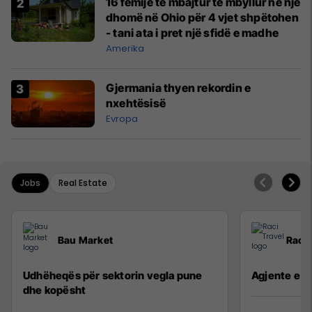
16 fëmijë të mbajtur të mbyllur në një
dhomë në Ohio për 4 vjet shpëtohen
- tani ata i pret një sfidë e madhe
Amerika
Gjermania thyen rekordin e
nxehtësisë
Evropa
Jobs
Real Estate
Bau Market
Raci 
Udhëheqës për sektorin vegla pune
Agjente e sh
dhe kopësht