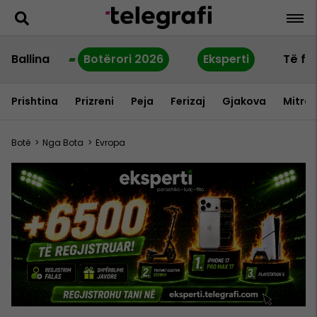
Ballina
Botërori 2026
Eksperti
Të fu
Prishtina
Prizreni
Peja
Ferizaj
Gjakova
Mitrov
Botë
>
Nga Bota
>
Evropa