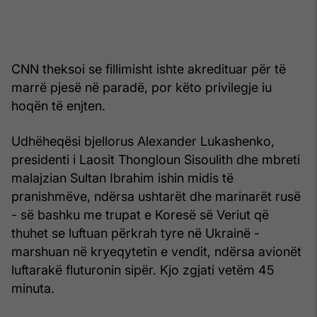
CNN theksoi se fillimisht ishte akredituar për të
marrë pjesë në paradë, por këto privilegje iu
hoqën të enjten.
Udhëheqësi bjellorus Alexander Lukashenko,
presidenti i Laosit Thongloun Sisoulith dhe mbreti
malajzian Sultan Ibrahim ishin midis të
pranishmëve, ndërsa ushtarët dhe marinarët rusë
- së bashku me trupat e Koresë së Veriut që
thuhet se luftuan përkrah tyre në Ukrainë -
marshuan në kryeqytetin e vendit, ndërsa avionët
luftarakë fluturonin sipër. Kjo zgjati vetëm 45
minuta.