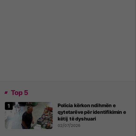
Top 5
Policia kërkon ndihmën e
qytetarëve për identifikimin e
këtij të dyshuari
02/07/2026