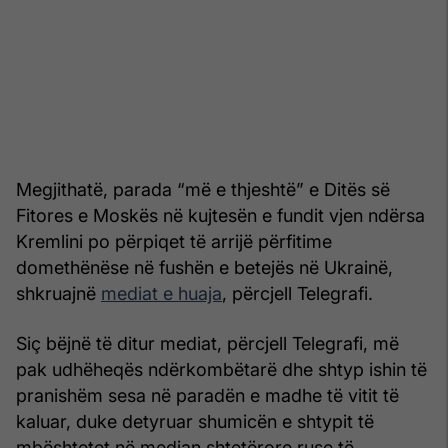
Megjithatë, parada “më e thjeshtë” e Ditës së
Fitores e Moskës në kujtesën e fundit vjen ndërsa
Kremlini po përpiqet të arrijë përfitime
domethënëse në fushën e betejës në Ukrainë,
shkruajnë
mediat e huaja
, përcjell Telegrafi.
Siç bëjnë të ditur mediat, përcjell Telegrafi, më
pak udhëheqës ndërkombëtarë dhe shtyp ishin të
pranishëm sesa në paradën e madhe të vitit të
kaluar, duke detyruar shumicën e shtypit të
mbështetet në median shtetërore ruse të