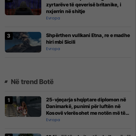
zyrtarëve të qeverisë britanike, i
nxjerrin në shitje
Evropa
Shpërthen vullkani Etna, re e madhe
hiri mbi Sicili
Evropa
Në trend Botë
25-vjeçarja shqiptare diplomon në
Danimarkë, punimi për luftën në
Kosovë vlerësohet me notën më të
lartë
Evropa