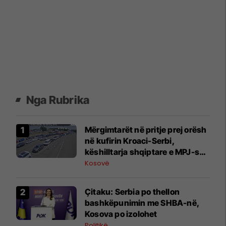
Nga Rubrika
Mërgimtarët në pritje prej orësh
në kufirin Kroaci-Serbi,
këshilltarja shqiptare e MPJ-së
kroate tregon arsyet
Kosovë
Çitaku: Serbia po thellon
bashkëpunimin me SHBA-në,
Kosova po izolohet
Politikë