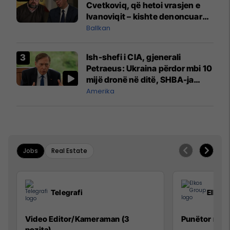
Cvetkoviq, që hetoi vrasjen e
Ivanoviqit – kishte denoncuar
kërcënime ndaj vëllezërve
Ballkan
Vuçiq
Ish-shefi i CIA, gjenerali
Petraeus: Ukraina përdor mbi 10
mijë dronë në ditë, SHBA-ja
mbetet shumë prapa në
Amerika
prodhim
Jobs
Real Estate
Telegrafi
Elkos
Video Editor/Kameraman (3
Punëtor në 
pozita)