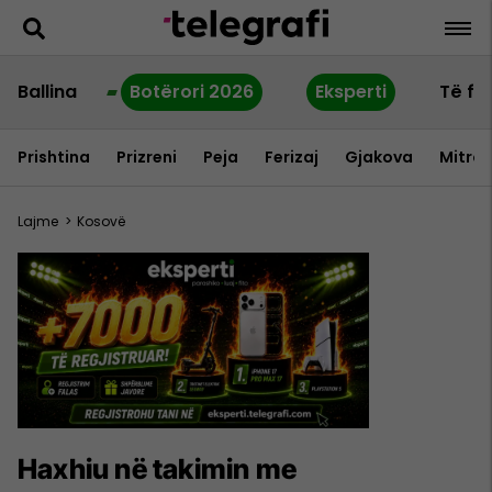
Ballina
Botërori 2026
Eksperti
Të fu
Prishtina
Prizreni
Peja
Ferizaj
Gjakova
Mitrov
Lajme
>
Kosovë
Haxhiu në takimin me