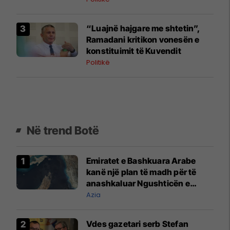
“Luajnë hajgare me shtetin”,
Ramadani kritikon vonesën e
konstituimit të Kuvendit
Politikë
Në trend Botë
Emiratet e Bashkuara Arabe
kanë një plan të madh për të
anashkaluar Ngushticën e
Hormuzit
Azia
Vdes gazetari serb Stefan