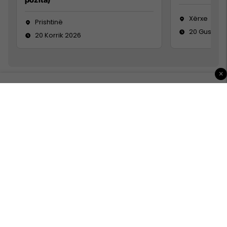
Xërxe
Prishtinë
20 Gusht 2
20 Korrik 2026
×