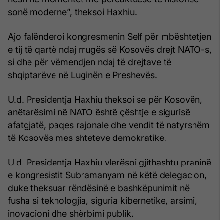
sonë moderne”, theksoi Haxhiu.
Ajo falënderoi kongresmenin Self për mbështetjen
e tij të qartë ndaj rrugës së Kosovës drejt NATO-s,
si dhe për vëmendjen ndaj të drejtave të
shqiptarëve në Luginën e Preshevës.
U.d. Presidentja Haxhiu theksoi se për Kosovën,
anëtarësimi në NATO është çështje e sigurisë
afatgjatë, paqes rajonale dhe vendit të natyrshëm
të Kosovës mes shteteve demokratike.
U.d. Presidentja Haxhiu vlerësoi gjithashtu praninë
e kongresistit Subramanyam në këtë delegacion,
duke theksuar rëndësinë e bashkëpunimit në
fusha si teknologjia, siguria kibernetike, arsimi,
inovacioni dhe shërbimi publik.