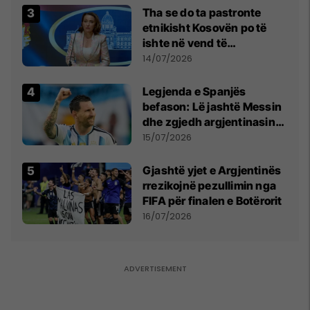
Tha se do ta pastronte
etnikisht Kosovën po të
ishte në vend të
Millosheviqit, Lëvizja e
14/07/2026
Qytetarëve të Lirë në Serbi
kërkon shkarkimin e
Legjenda e Spanjës
menjëhershëm të
befason: Lë jashtë Messin
Snezhana Paunoviq
dhe zgjedh argjentinasin
më të mirë në botë
15/07/2026
Gjashtë yjet e Argjentinës
rrezikojnë pezullimin nga
FIFA për finalen e Botërorit
16/07/2026