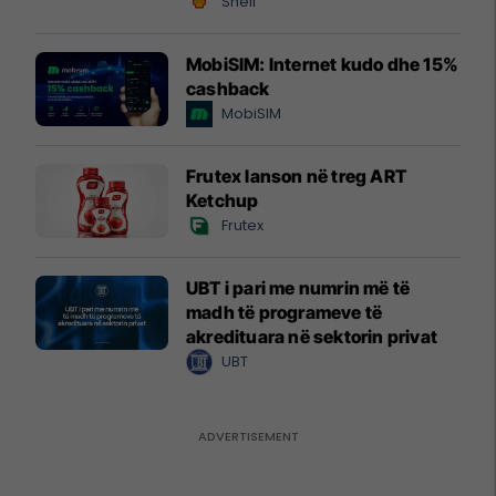
Shell
MobiSIM: Internet kudo dhe 15%
cashback
MobiSIM
Frutex lanson në treg ART
Ketchup
Frutex
UBT i pari me numrin më të
madh të programeve të
akredituara në sektorin privat
UBT