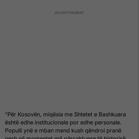
“Për Kosovën, miqësia me Shtetet e Bashkuara
është edhe institucionale por edhe personale.
Populli ynë e mban mend kush qëndroi pranë
nesh në momentet më përcaktuese të historisë