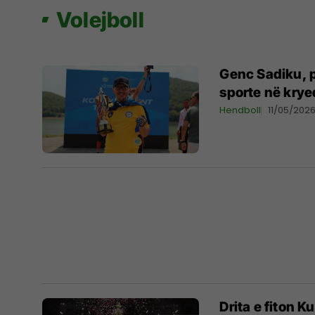
Volejboll
Genc Sadiku, p
sporte në krye
Hendboll
11/05/202
Drita e fiton K