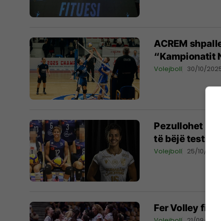
ACREM shpallet
“Kampionatit N
Volejboll
30/10/202
Pezullohet vole
të bëjë testin e
Volejboll
25/10/202
Fer Volley fit
Volejboll
21/09/202