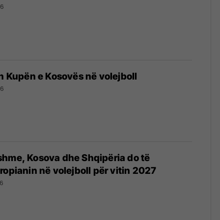
26
on Kupën e Kosovës në volejboll
26
shme, Kosova dhe Shqipëria do të
ropianin në volejboll për vitin 2027
6