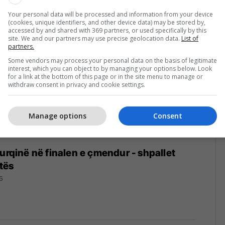
Your personal data will be processed and information from your device
(cookies, unique identifiers, and other device data) may be stored by,
accessed by and shared with 369 partners, or used specifically by this
site. We and our partners may use precise geolocation data.
List of
partners.
Some vendors may process your personal data on the basis of legitimate
interest, which you can object to by managing your options below. Look
for a link at the bottom of this page or in the site menu to manage or
withdraw consent in privacy and cookie settings.
Manage options
Consent
Turqinë në finalen e çmendur - shpallet
tës
5