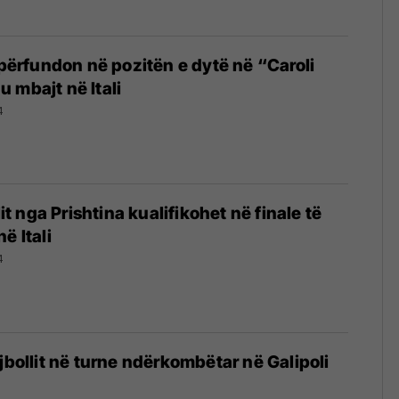
e përfundon në pozitën e dytë në “Caroli
 mbajt në Itali
4
lit nga Prishtina kualifikohet në finale të
ë Itali
4
jbollit në turne ndërkombëtar në Galipoli