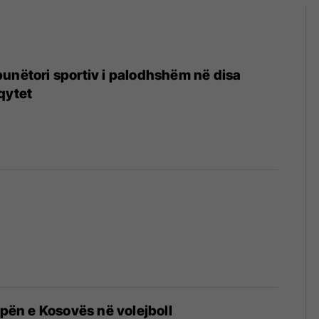
unëtori sportiv i palodhshëm në disa
qytet
6
upën e Kosovës në volejboll