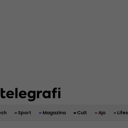
ech
Sport
Magazina
Cult
Ajo
Life