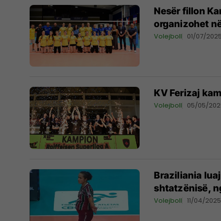
Nesër fillon Ka
organizohet në
Volejboll
01/07/202
KV Ferizaj kam
Volejboll
05/05/202
Braziliania lua
shtatzënisë, n
Volejboll
11/04/202