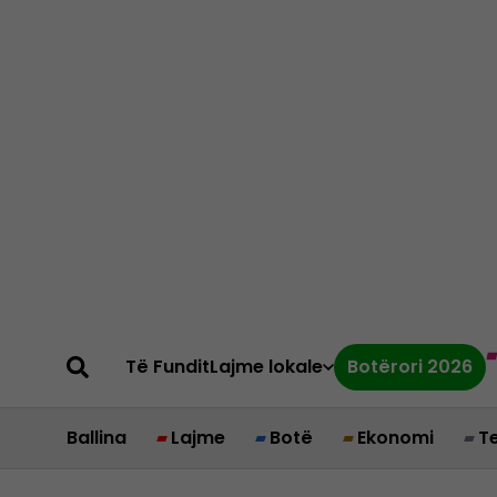
Të Fundit
Lajme lokale
Botërori 2026
Ballina
Lajme
Botë
Ekonomi
T