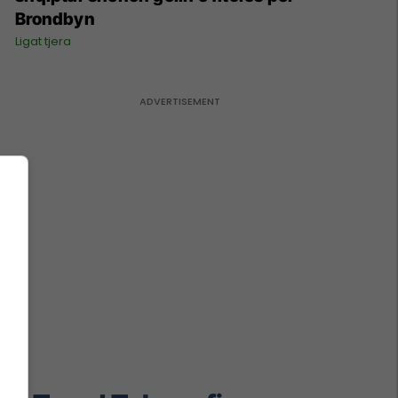
Brondbyn
Ligat tjera