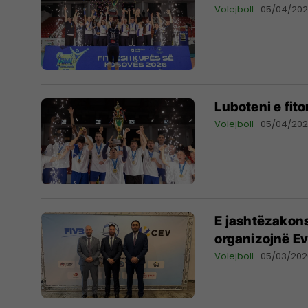
Volejboll
05/04/20
Luboteni e fit
Volejboll
05/04/20
E jashtëzakon
organizojnë Ev
Volejboll
05/03/202