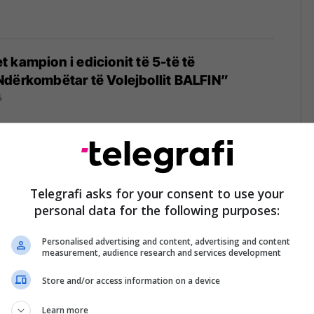
 kampion i edicionit të 5-të të
dërkombëtar të Volejbollit BALFIN”
5
jbollistja braziliane e Dinamos, i kërkohet
Telegrafi asks for your consent to use your
 gjinisë
personal data for the following purposes:
5
Personalised advertising and content, advertising and content
measurement, audience research and services development
Store and/or access information on a device
on Superkupën e Kosovës në volejboll
Learn more
5