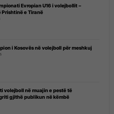
mpionati Evropian U16 i volejbollit –
 Prishtinë e Tiranë
5
pion i Kosovës në volejboll për meshkuj
5
jti volejboll në muajin e pestë të
griti gjithë publikun në këmbë
5