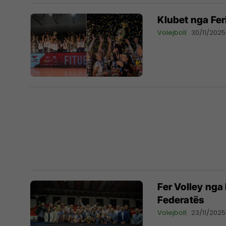
Klubet nga Fe
Volejboll
30/11/2025
Fer Volley nga 
Federatës
Volejboll
23/11/2025