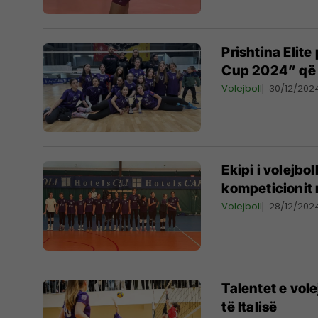
Prishtina Elit
Cup 2024” që u
Volejboll
30/12/202
Ekipi i volejbol
kompeticionit n
Volejboll
28/12/202
Talentet e vole
të Italisë