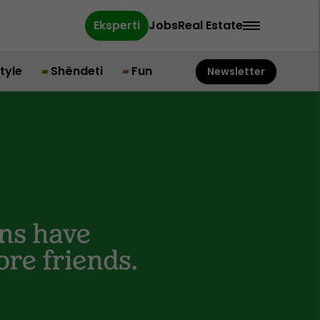
Eksperti
Jobs
Real Estate
style
Shëndeti
Fun
Newsletter