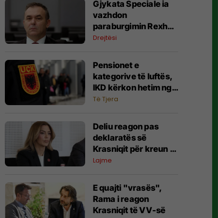
Gjykata Speciale ia
vazhdon
paraburgimin Rexhep
Selimit
Drejtësi
Pensionet e
kategorive të luftës,
IKD kërkon hetim nga
Prokuroria për
Të Tjera
moszbatimin e
aktgjykimeve
Deliu reagon pas
deklaratës së
Krasniqit për kreun e
Prishtinës, e lidh me
Lajme
rastin "Lule Gjeli"
E quajti "vrasës",
Rama i reagon
Krasniqit të VV-së