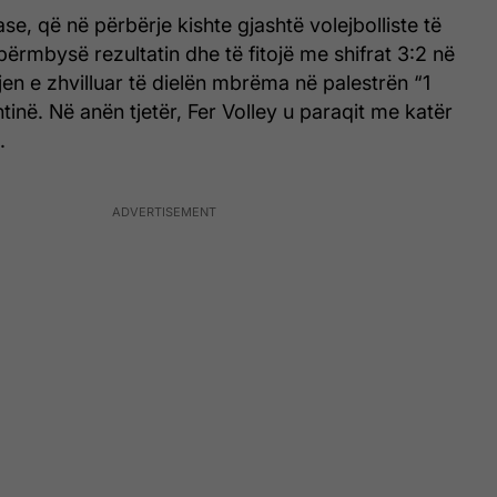
se, që në përbërje kishte gjashtë volejbolliste të
ë përmbysë rezultatin dhe të fitojë me shifrat 3:2 në
jen e zhvilluar të dielën mbrëma në palestrën “1
htinë. Në anën tjetër, Fer Volley u paraqit me katër
.