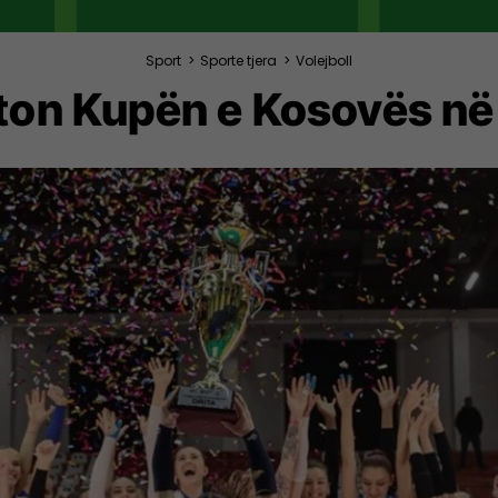
Sport
>
Sporte tjera
>
Volejboll
fiton Kupën e Kosovës në 