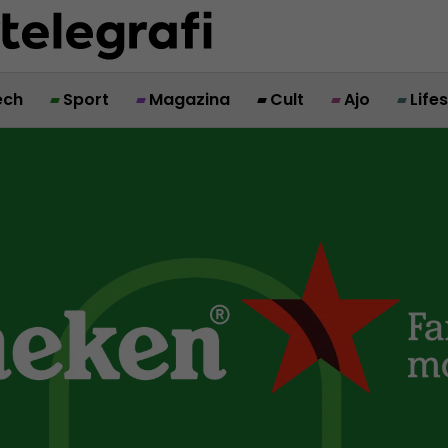
ech
Sport
Magazina
Cult
Ajo
Life