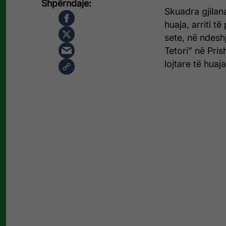
Skuadra gjilana
huaja, arriti t
sete, në ndesh
Tetori” në Pris
lojtare të huaja