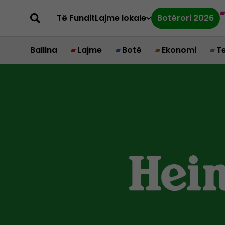
Të Fundit
Lajme lokale
Botërori 2026
Ballina
Lajme
Botë
Ekonomi
T