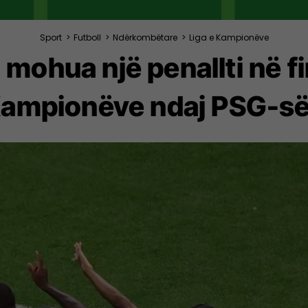
Sport
>
Futboll
>
Ndërkombëtare
>
Liga e Kampionëve
 mohua një penallti në f
ampionëve ndaj PSG-s