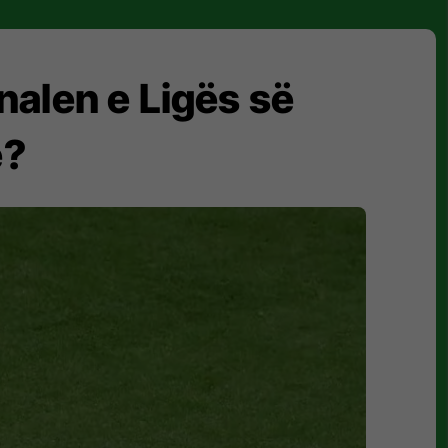
inalen e Ligës së
ë?