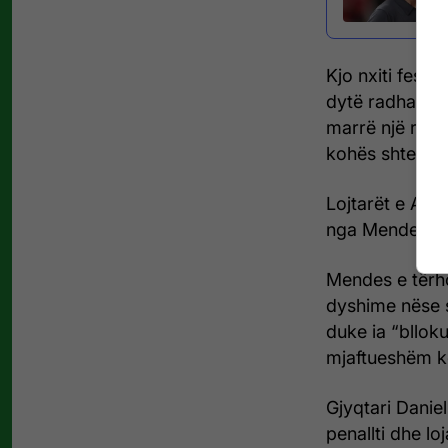
Kjo nxiti festë
dytë radhazi n
marrë një rrje
kohës shtesë d
Lojtarët e Ars
nga Mendes, pa
Mendes e tërho
dyshime nëse su
duke ia “bllok
mjaftueshëm ko
Gjyqtari Danie
penallti dhe lo