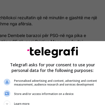
zhbllokoi rezultatin që në minutën e gjashtë me një
ishme nga afërsia.
ne Dembele barazoi për PSG-në nga pika e
tën e 65-të, pasi Cristian Mosquera faulloi
skhelia.
nalltive, Eberechi Eze i Arsenalit dhe Nuno Mendes
Telegrafi asks for your consent to use your
bën goditjet, përpara se Gabriel Magalhaes ta
personal data for the following purposes:
ltinë vendimtare mbi traversë.
Personalised advertising and content, advertising and content
measurement, audience research and services development
Mikel Arteta shpërthen në akuza pasi
Store and/or access information on a device
humbi finalen e Ligës së Kampionëve
Learn more