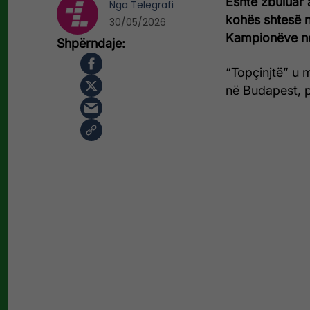
Është zbuluar a
Nga
Telegrafi
kohës shtesë n
30/05/2026
Kampionëve nd
“Topçinjtë” u 
në Budapest, p