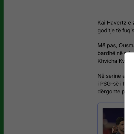
Kai Havertz e 
goditje të fuq
Më pas, Ousma
bardhë në minu
Khvicha Kvarat
Në serinë e pe
i PSG-së i hum
dërgonte penal