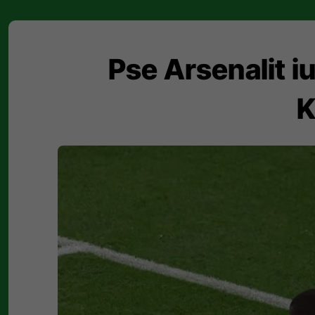
Pse Arsenalit iu
K