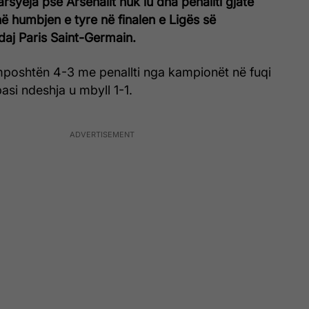
rsyeja pse Arsenalit nuk iu dha penallti gjatë
ë humbjen e tyre në finalen e Ligës së
aj Paris Saint-Germain.
mposhtën 4-3 me penallti nga kampionët në fuqi
asi ndeshja u mbyll 1-1.