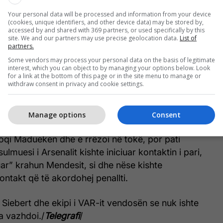
Your personal data will be processed and information from your device
(cookies, unique identifiers, and other device data) may be stored by,
accessed by and shared with 369 partners, or used specifically by this
 të madhe te lojtarët e PSG-së, që fituan titullin e
site. We and our partners may use precise geolocation data.
List of
partners.
ë Ligën e Kampionëve, por gjithçka mund të kishte
Some vendors may process your personal data on the basis of legitimate
dhë tjetër, nëse një vendim në pjesën e parë të
interest, which you can object to by managing your options below. Look
o të ishte marrë ndryshe.
for a link at the bottom of this page or in the site menu to manage or
withdraw consent in privacy and cookie settings.
enalit kërkuan penallti kur Noni Madueke u pengua
si kishte hyrë me shpejtësi në zonë.
Manage options
Consent
qi Madueken dhe e rrëzoi në tokë, por pati
lmuesi i Arsenalit kishte iniciuar kontaktin i pari,
uar” krahun Mendesit, si dhe nëse kishte
ntakt që të akordohej penallti.
l Siebert dhe ekipi i VAR-it vendosën se nuk ishte
ja vazhdoi./
Telegrafi
/