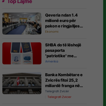
Top Lajme
Qeveria ndan 1.4
milionë euro për
pakon e ringjalljes
ekonomike
Ekonomi
SHBA do të lëshojë
pasaporta
'patriotike' me
portretin e Trumpit
Amerika
Banka Kombëtare e
Zvicrës fitoi 25,2
miliardë franga në
gjashtëmujorin e
Telegrafi Zvicër
parë të vitit 2026
Telegrafi Zvicer