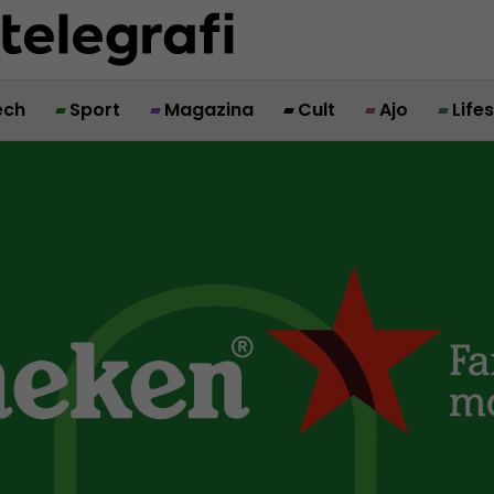
ech
Sport
Magazina
Cult
Ajo
Life