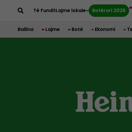
Të Fundit
Lajme lokale
Botërori 2026
Ballina
Lajme
Botë
Ekonomi
T