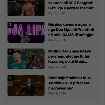
skandal në UFC Beograd:
Buzukja u përball me thirrje
anti-shqiptare nga
01/08/2026
tribunat
Një pleskavicë e ngrënë
nga Dua Lipa në Prishtinë
në orën 04:28 të mëngjesit
- dhe bota digjitale serbe
03/08/2026
shpall gjendjen e luftës
Mirlind Daku mes lotëve
përshëndetet me Rubin
Kazanin, do të fitojë
miliona te Spartak Moska
02/08/2026
Vazhdojnë takimet Kurti-
Abdixhiku - a pritet sot
marrëveshje?
06/08/2026