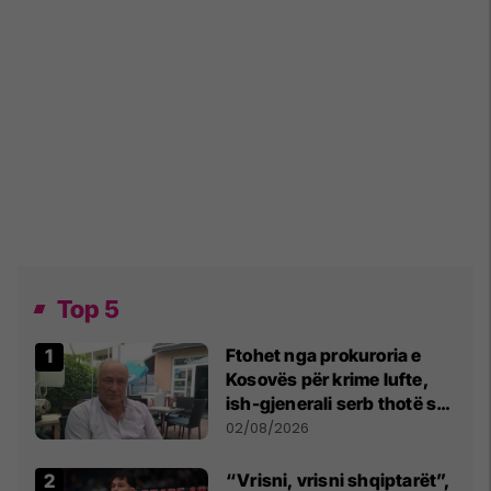
Top 5
Ftohet nga prokuroria e
Kosovës për krime lufte,
ish-gjenerali serb thotë se
dikush e tradhtoi në
02/08/2026
Beograd
“Vrisni, vrisni shqiptarët”,