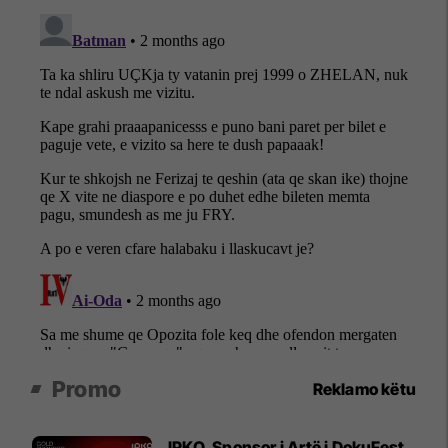
Promo
Reklamo këtu
IPKO, Sponsor i Artë i DokuFest