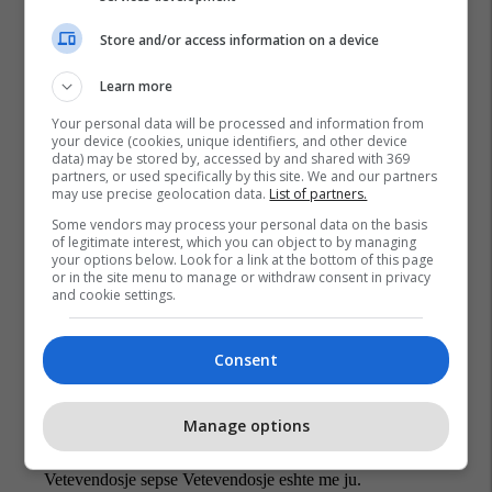
Store and/or access information on a device
Learn more
Your personal data will be processed and information from
your device (cookies, unique identifiers, and other device
data) may be stored by, accessed by and shared with 369
partners, or used specifically by this site. We and our partners
may use precise geolocation data.
List of partners.
Qeveria E Kosovës
Some vendors may process your personal data on the basis
of legitimate interest, which you can object to by managing
your options below. Look for a link at the bottom of this page
or in the site menu to manage or withdraw consent in privacy
and cookie settings.
Consent
Manage options