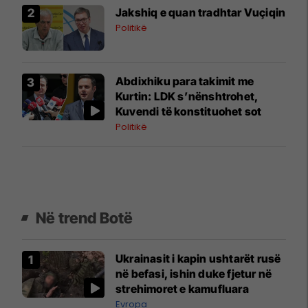
Jakshiq e quan tradhtar Vuçiqin
Politikë
Abdixhiku para takimit me
Kurtin: LDK s’nënshtrohet,
Kuvendi të konstituohet sot
Politikë
Në trend Botë
Ukrainasit i kapin ushtarët rusë
në befasi, ishin duke fjetur në
strehimoret e kamufluara
Evropa