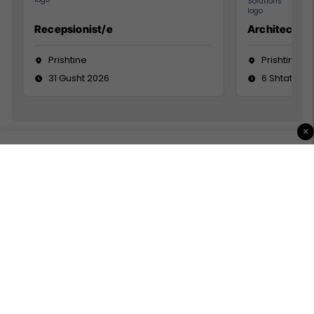
Recepsionist/e
Architect
Prishtine
Prishtinë
31 Gusht 2026
6 Shtator 2
×