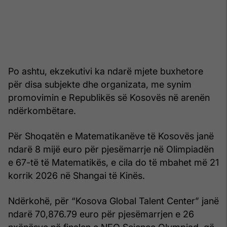
Po ashtu, ekzekutivi ka ndarë mjete buxhetore
për disa subjekte dhe organizata, me synim
promovimin e Republikës së Kosovës në arenën
ndërkombëtare.
Për Shoqatën e Matematikanëve të Kosovës janë
ndarë 8 mijë euro për pjesëmarrje në Olimpiadën
e 67-të të Matematikës, e cila do të mbahet më 21
korrik 2026 në Shangai të Kinës.
Ndërkohë, për “Kosova Global Talent Center” janë
ndarë 70,876.79 euro për pjesëmarrjen e 26