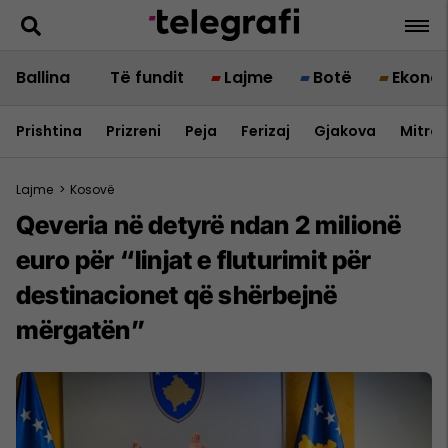
Ballina
Të fundit
Lajme
Botë
Ekono
Prishtina
Prizreni
Peja
Ferizaj
Gjakova
Mitrov
Lajme
>
Kosovë
Qeveria në detyrë ndan 2 milionë
euro për “linjat e fluturimit për
destinacionet që shërbejnë
mërgatën”