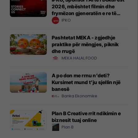
2026, mbështet filmin dhe
frymëzon gjeneratën e re të
krijuesve
IPKO
Pashtetat MEKA - zgjedhje
praktike për mëngjes, piknik
dhe rrugë
MEKA HALAL FOOD
A po don me rrnu n’deti?
Kursimet mund t’ju sjellin një
banesë
Banka Ekonomike
Plan B Creative rrit ndikimin e
biznesit tuaj online
Plan B