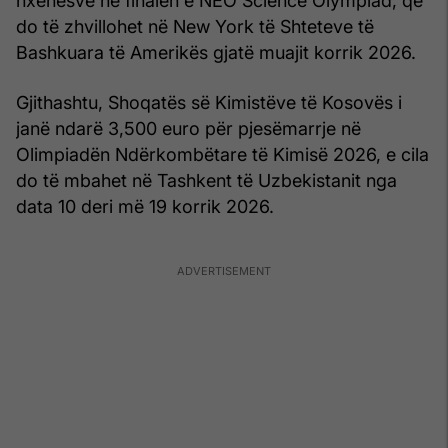
nxënësve në finalen e NEO Science Olympiad, që
do të zhvillohet në New York të Shteteve të
Bashkuara të Amerikës gjatë muajit korrik 2026.
Gjithashtu, Shoqatës së Kimistëve të Kosovës i
janë ndarë 3,500 euro për pjesëmarrje në
Olimpiadën Ndërkombëtare të Kimisë 2026, e cila
do të mbahet në Tashkent të Uzbekistanit nga
data 10 deri më 19 korrik 2026.