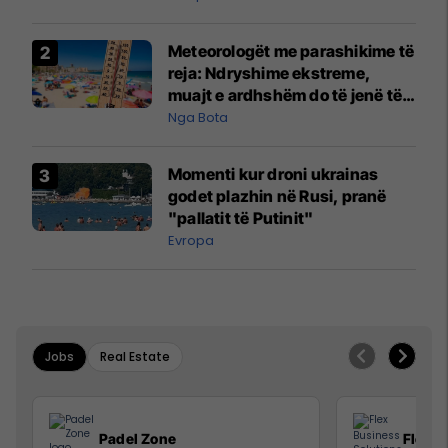
Meteorologët me parashikime të
reja: Ndryshime ekstreme,
muajt e ardhshëm do të jenë të
pazakontë
Nga Bota
Momenti kur droni ukrainas
godet plazhin në Rusi, pranë
"pallatit të Putinit"
Evropa
Jobs
Real Estate
Padel Zone
Flex B