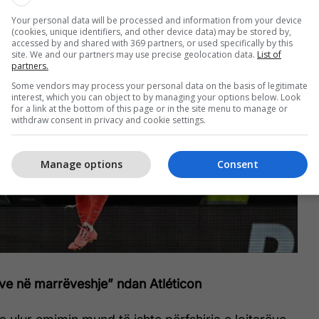
Your personal data will be processed and information from your device
(cookies, unique identifiers, and other device data) may be stored by,
accessed by and shared with 369 partners, or used specifically by this
site. We and our partners may use precise geolocation data.
List of
partners.
Some vendors may process your personal data on the basis of legitimate
interest, which you can object to by managing your options below. Look
for a link at the bottom of this page or in the site menu to manage or
withdraw consent in privacy and cookie settings.
Manage options
Consent
rëve në marrëveshje” ndan Atléticon