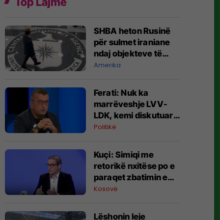
Top Lajme
SHBA heton Rusinë
për sulmet iraniane
ndaj objekteve të
CIA-s
Amerika
Ferati: Nuk ka
marrëveshje LVV-
LDK, kemi diskutuar
vetëm për parime
Politikë
Kuçi: Simiqi me
retorikë nxitëse po e
paraqet zbatimin e
ligjit në veri si
Kosovë
"spastrim etnik"
Lëshonin leje