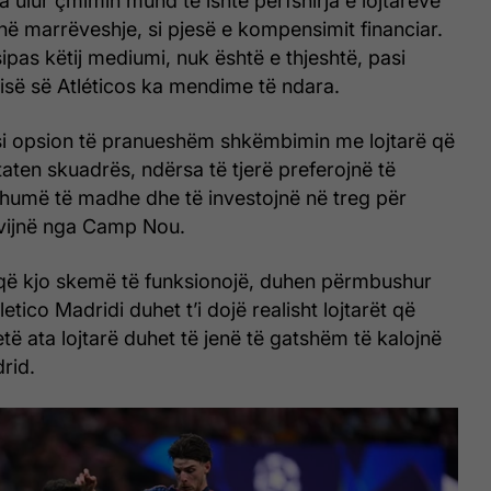
a ulur çmimin mund të ishte përfshirja e lojtarëve
në marrëveshje, si pjesë e kompensimit financiar.
ipas këtij mediumi, nuk është e thjeshtë, pasi
isë së Atléticos ka mendime të ndara.
si opsion të pranueshëm shkëmbimin me lojtarë që
taten skuadrës, ndërsa të tjerë preferojnë të
shumë të madhe dhe të investojnë në treg për
 vijnë nga Camp Nou.
 që kjo skemë të funksionojë, duhen përmbushur
letico Madridi duhet t’i dojë realisht lojtarët që
të ata lojtarë duhet të jenë të gatshëm të kalojnë
drid.