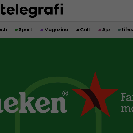
ech
Sport
Magazina
Cult
Ajo
Life