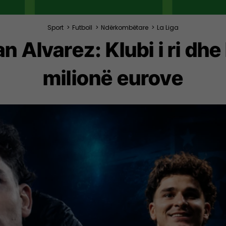
Sport
>
Futboll
>
Ndërkombëtare
>
La Liga
ian Alvarez: Klubi i ri dh
milionë eurove