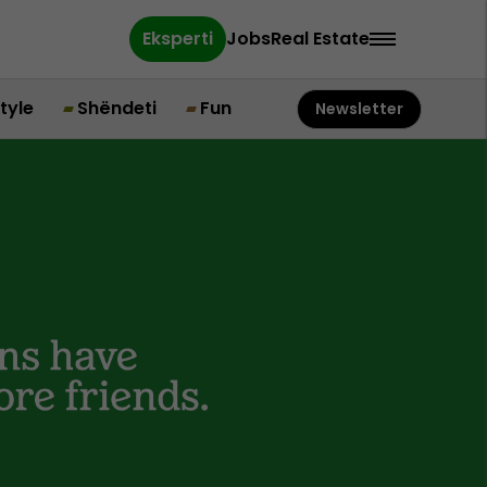
Eksperti
Jobs
Real Estate
style
Shëndeti
Fun
Newsletter