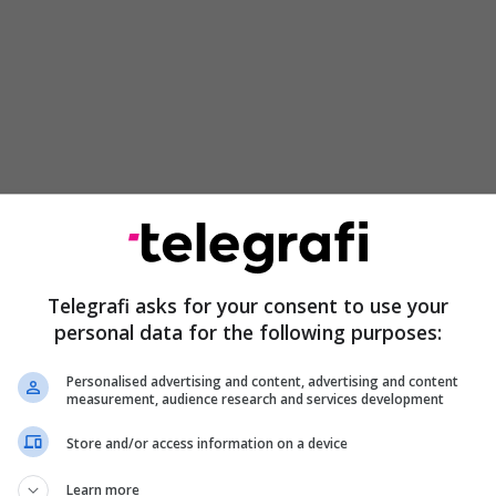
klauzolë lirimi prej 500 milionë eurosh, praktikisht
për çdo klub. Prandaj, skenari real është
kte mes Barcelonës dhe Atléticos. Mirëpo, në
Telegrafi asks for your consent to use your
” – sipas
MARCA
– pozicioni është i prerë, nuk do
personal data for the following purposes:
sysh asnjë ofertë që nuk nis të paktën nga 150
Personalised advertising and content, advertising and content
measurement, audience research and services development
arcelonën në vështirësi, pasi – sipas raportimeve
Store and/or access information on a device
alisht burimet financiare të nivelit të dy
 të tjerë që përmenden në sfond, PSG dhe
Learn more