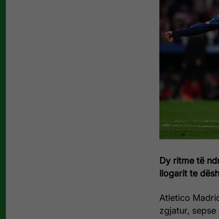
Dy ritme të nd
llogarit te dësh
Atletico Madri
zgjatur, sepse n