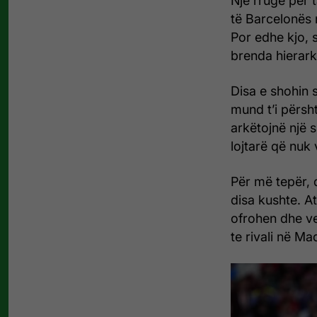
Një rrugë për t
të Barcelonës 
Por edhe kjo, s
brenda hierark
Disa e shohin 
mund t’i përsh
arkëtojnë një 
lojtarë që nuk
Për më tepër,
disa kushte. At
ofrohen dhe ve
te rivali në Ma