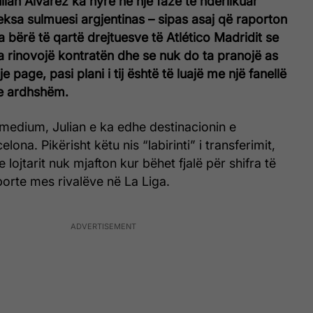
lián Alvarez ka hyrë në një fazë të ndërlikuar
eksa sulmuesi argjentinas – sipas asaj që raporton
 bërë të qartë drejtuesve të Atlético Madridit se
a rinovojë kontratën dhe se nuk do ta pranojë as
je page, pasi plani i tij është të luajë me një fanellë
 e ardhshëm.
t medium, Julian e ka edhe destinacionin e
lona. Pikërisht këtu nis “labirinti” i transferimit,
 lojtarit nuk mjafton kur bëhet fjalë për shifra të
rte mes rivalëve në La Liga.