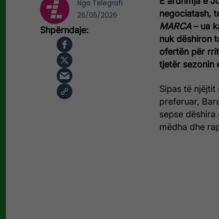
E ardhmja e Ju
Nga
Telegrafi
negociatash, t
26/05/2026
MARCA
– ua ka
nuk dëshiron t
ofertën për rrit
tjetër sezonin
Sipas të njëjti
preferuar, Barce
sepse dëshira e
mëdha dhe rapo