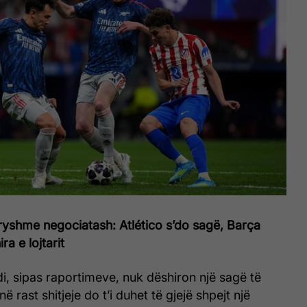
ryshme negociatash: Atlético s’do sagë, Barça
ira e lojtarit
di, sipas raportimeve, nuk dëshiron një sagë të
ë rast shitjeje do t’i duhet të gjejë shpejt një