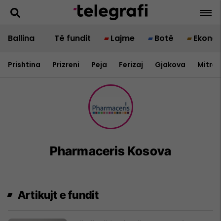
Ballina
Të fundit
Lajme
Botë
Ekono
Prishtina
Prizreni
Peja
Ferizaj
Gjakova
Mitrov
Pharmaceris Kosova
Artikujt e fundit