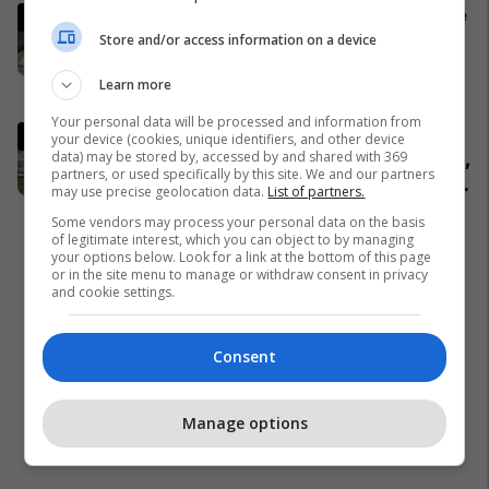
Ukrainasit i kapin ushtarët rusë në
befasi, ishin duke fjetur në
Store and/or access information on a device
strehimoret e kamufluara
Learn more
Evropa
Your personal data will be processed and information from
Pacolli: Nëse Shqipëria zgjidh
your device (cookies, unique identifiers, and other device
data) may be stored by, accessed by and shared with 369
kontratën për Aeroportin e Vlorës,
partners, or used specifically by this site. We and our partners
MABCO do t’i drejtohet arbitrazhit
may use precise geolocation data.
List of partners.
ndërkombëtar
Shqipëri
Some vendors may process your personal data on the basis
of legitimate interest, which you can object to by managing
your options below. Look for a link at the bottom of this page
or in the site menu to manage or withdraw consent in privacy
and cookie settings.
Consent
Manage options