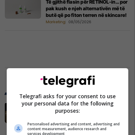
Të gjithë flasin për RETINOL-in… por
pak kush e njeh alternativën më të
butë që po fiton terren në skincare!
Marketing
08/05/2026
1
Trend Telegrafi
Telegrafi asks for your consent to use
your personal data for the following
Kurti pas takimit me Abdixhikun:
purposes:
Nuk kemi marrëveshje politike me
LDK-në
Personalised advertising and content, advertising and
Politikë
content measurement, audience research and
services development