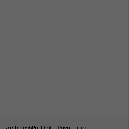
Rreth nesh
Politikat e Privatësisë