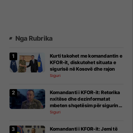
Nga Rubrika
Kurti takohet me komandantin e
KFOR-it, diskutohet situata e
sigurisë në Kosovë dhe rajon
Siguri
Komandanti i KFOR-it: Retorika
nxitëse dhe dezinformatat
mbeten shqetësim për sigurinë
në Kosovë
Siguri
Komandanti i KFOR-it: Jemi të