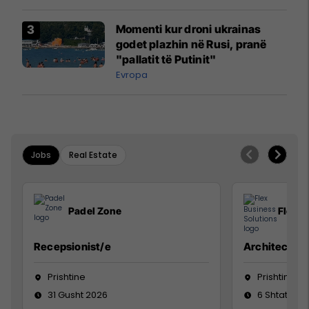
Momenti kur droni ukrainas
godet plazhin në Rusi, pranë
"pallatit të Putinit"
Evropa
Jobs
Real Estate
Padel Zone
Flex B
Recepsionist/e
Architect
Prishtine
Prishtinë
31 Gusht 2026
6 Shtator 2