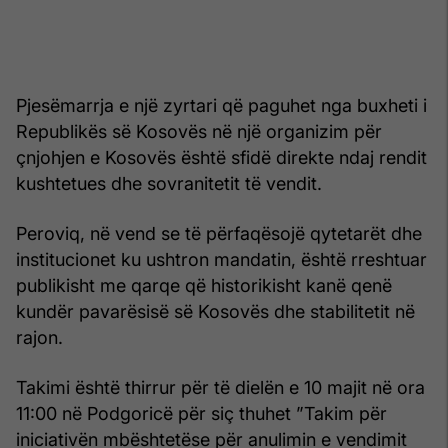
Pjesëmarrja e një zyrtari që paguhet nga buxheti i
Republikës së Kosovës në një organizim për
çnjohjen e Kosovës është sfidë direkte ndaj rendit
kushtetues dhe sovranitetit të vendit.
Peroviq, në vend se të përfaqësojë qytetarët dhe
institucionet ku ushtron mandatin, është rreshtuar
publikisht me qarqe që historikisht kanë qenë
kundër pavarësisë së Kosovës dhe stabilitetit në
rajon.
Takimi është thirrur për të dielën e 10 majit në ora
11:00 në Podgoricë për siç thuhet ”Takim për
iniciativën mbështetëse për anulimin e vendimit