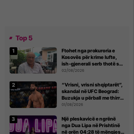
Top 5
Ftohet nga prokuroria e
Kosovës për krime lufte,
ish-gjenerali serb thotë se
dikush e tradhtoi në
02/08/2026
Beograd
“Vrisni, vrisni shqiptarët”,
skandal në UFC Beograd:
Buzukja u përball me thirrje
anti-shqiptare nga
01/08/2026
tribunat
Një pleskavicë e ngrënë
nga Dua Lipa në Prishtinë
në orën 04:28 të mëngjesit