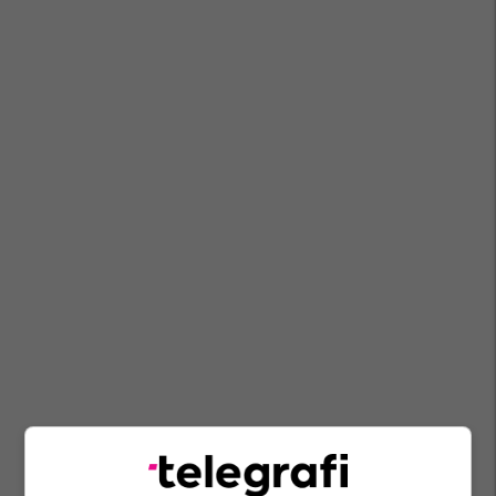
Zubin Potok
Lista Serbe
Millosh Peroviq