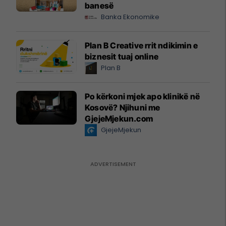
banesë
Banka Ekonomike
Plan B Creative rrit ndikimin e
biznesit tuaj online
Plan B
Po kërkoni mjek apo klinikë në
Kosovë? Njihuni me
GjejeMjekun.com
GjejeMjekun