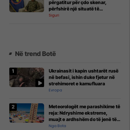
përgatitur për çdo skenar,
përfshirë një situatë të
ngjashme me Banjskën
Siguri
Në trend Botë
Ukrainasit i kapin ushtarët rusë
në befasi, ishin duke fjetur në
strehimoret e kamufluara
Evropa
Meteorologët me parashikime të
reja: Ndryshime ekstreme,
muajt e ardhshëm do të jenë të
pazakontë
Nga Bota