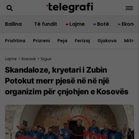
Ballina
Të fundit
Lajme
Botë
Ekono
Prishtina
Prizreni
Peja
Ferizaj
Gjakova
Mitrov
Lajme
>
Kosovë
>
Siguri
Skandaloze, kryetari i Zubin
Potokut merr pjesë në në një
organizim për çnjohjen e Kosovës