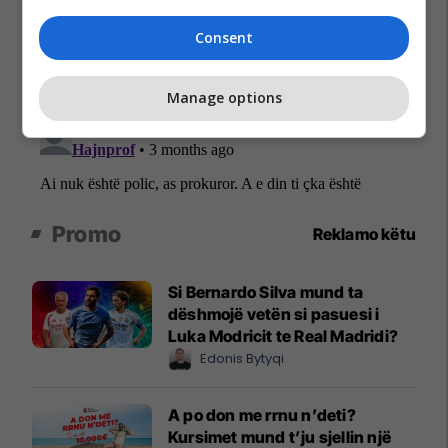
Consent
Manage options
Promo
Reklamo këtu
Si Bernardo Silva mund ta
dëshmojë vetën si pasuesi i
Luka Modricit te Real Madridi?
Edonis Bytyqi
A po don me rrnu n’deti?
Kursimet mund t’ju sjellin një