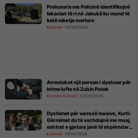
Prokuroria me Policinë identifikojnë
lokacion të ri në Jabukë ku mund të
ketë mbetje mortore
Kosovë
02/08/2026
Arrestohet një person i dyshuar për
krime lufte në Zubin Potok
Kronika e Zezë
02/08/2026
Dyshimet për varrezë masive, Kurti:
Gërmimet do të vazhdojnë me muaj,
eshtrat e gjetura janë të shpërndara
dhe buzë një përroi
Kosovë
01/08/2026