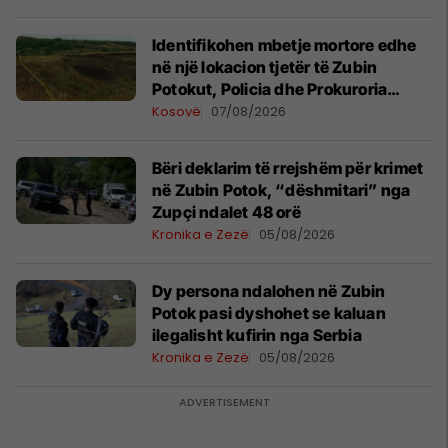
Identifikohen mbetje mortore edhe
në një lokacion tjetër të Zubin
Potokut, Policia dhe Prokuroria
Speciale japin detajet
Kosovë
07/08/2026
​Bëri deklarim të rrejshëm për krimet
në Zubin Potok, “dëshmitari” nga
Zupçi ndalet 48 orë
Kronika e Zezë
05/08/2026
Dy persona ndalohen në Zubin
Potok pasi dyshohet se kaluan
ilegalisht kufirin nga Serbia
Kronika e Zezë
05/08/2026