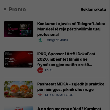
Promo
Reklamo këtu
Konkurset e javës në Telegrafi Jobs:
Mundësi të reja për zhvillimin tuaj
profesional
Telegrafi Jobs
IPKO, Sponsor i Artë i DokuFest
2026, mbështet filmin dhe
frymëzon gjeneratën e re të
krijuesve
IPKO
Pashtetat MEKA - zgjedhje praktike
për mëngjes, piknik dhe rrugë
MEKA HALAL FOOD
A po don me rrnu n’deti? Kursimet