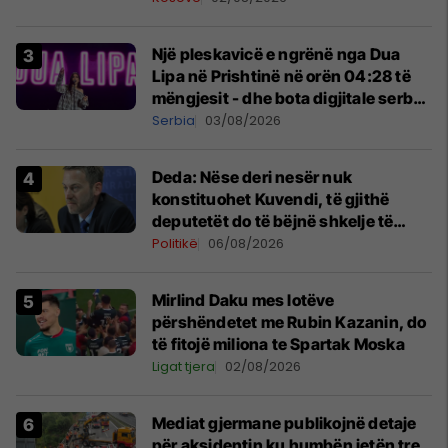
Një pleskavicë e ngrënë nga Dua
Lipa në Prishtinë në orën 04:28 të
mëngjesit - dhe bota digjitale serbe
shpall gjendjen e luftës
Serbia
03/08/2026
Deda: Nëse deri nesër nuk
konstituohet Kuvendi, të gjithë
deputetët do të bëjnë shkelje të
rëndë kushtetuese
Politikë
06/08/2026
Mirlind Daku mes lotëve
përshëndetet me Rubin Kazanin, do
të fitojë miliona te Spartak Moska
Ligat tjera
02/08/2026
Mediat gjermane publikojnë detaje
për aksidentin ku humbën jetën tre