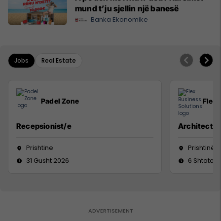
mund t’ju sjellin një banesë
Banka Ekonomike
Jobs
Real Estate
Padel Zone
Flex 
Recepsionist/e
Architect
Prishtine
Prishtinë
31 Gusht 2026
6 Shtator 