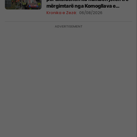
mërgimtarë nga Komogllava e
Ferizajt
Kronika e Zezë
06/08/2026