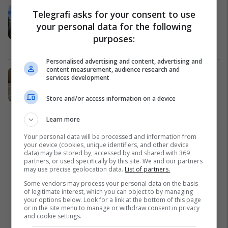
Shqipëria mbështet hetimet për
Telegrafi asks for your consent to use
varrezën masive në Kalludër të
your personal data for the following
Vogël
purposes:
Shqipëri
31/07/2026
Personalised advertising and content, advertising and
content measurement, audience research and
​Arrestimi i dëshmitarit në Serbi ,
services development
Kuçi: Beogradi e trajton zbulimin e
së vërtetës si akt spiunazhi,
Store and/or access information on a device
frikësohet nga zbardhja e varrezave
Kosovë
31/07/2026
masive
Learn more
Your personal data will be processed and information from
1
your device (cookies, unique identifiers, and other device
data) may be stored by, accessed by and shared with 369
partners, or used specifically by this site. We and our partners
may use precise geolocation data.
List of partners.
Some vendors may process your personal data on the basis
of legitimate interest, which you can object to by managing
your options below. Look for a link at the bottom of this page
or in the site menu to manage or withdraw consent in privacy
and cookie settings.