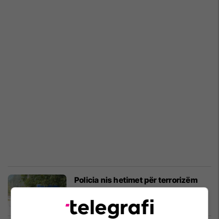
Policia nis hetimet për terrorizëm
pas mesazheve në Zubin-Potok
Kronika e Zezë
31/07/2026