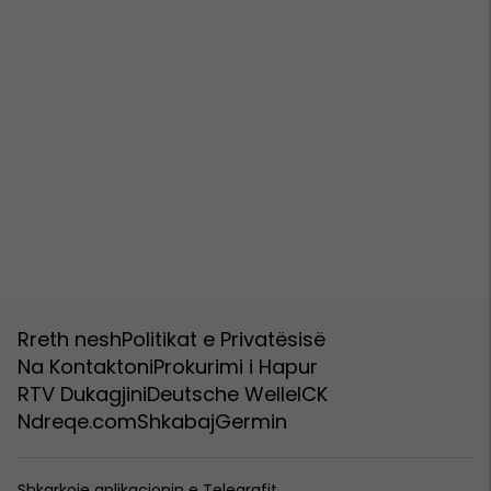
Rreth nesh
Politikat e Privatësisë
Na Kontaktoni
Prokurimi i Hapur
RTV Dukagjini
Deutsche Welle
ICK
Ndreqe.com
Shkabaj
Germin
Shkarkoje aplikacionin e Telegrafit