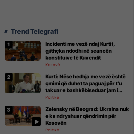
Trend Telegrafi
Incidenti me vezë ndaj Kurtit,
gjithçka ndodhi në seancën
konstituive të Kuvendit
Kosovë
Kurti: Nëse hedhja me vezë është
çmimi që duhet ta paguaj për t’u
takuar e bashkëbiseduar jam i
lumtur ta bëj këtë
Politikë
Zelensky në Beograd: Ukraina nuk
e ka ndryshuar qëndrimin për
Kosovën
Politikë