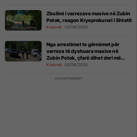
Zbulimi i varrezave masive në Zubin
Potok, reagon Kryeprokurori i Shtetit
Kosovë
03/08/2026
Nga arrestimet te gërmimet për
varreza të dyshuara masive në
Zubin Potok, çfarë dihet deri më
tani?
Kosovë
03/08/2026