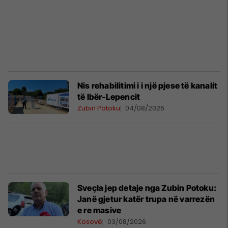
​Nis rehabilitimi i i një pjese të kanalit
të Ibër-Lepencit
Zubin Potoku
04/08/2026
Sveçla jep detaje nga Zubin Potoku:
Janë gjetur katër trupa në varrezën
e re masive
Kosovë
03/08/2026