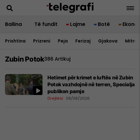
Ballina
Të fundit
Lajme
Botë
Ekono
Prishtina
Prizreni
Peja
Ferizaj
Gjakova
Mitrov
Zubin Potok
386 Artikuj
Hetimet për krimet e luftës në Zubin
Potok vazhdojnë në terren, Specialja
publikon pamje
Drejtësi
08/08/2026