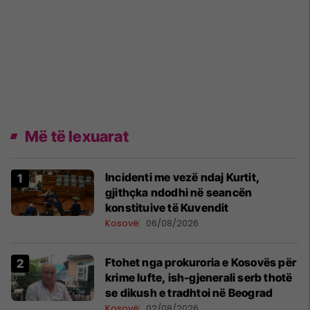
Më të lexuarat
Incidenti me vezë ndaj Kurtit,
gjithçka ndodhi në seancën
konstituive të Kuvendit
Kosovë
06/08/2026
Ftohet nga prokuroria e Kosovës për
krime lufte, ish-gjenerali serb thotë
se dikush e tradhtoi në Beograd
Kosovë
02/08/2026