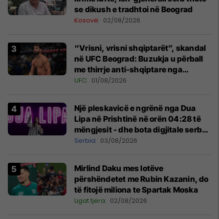
se dikush e tradhtoi në Beograd
Kosovë
02/08/2026
“Vrisni, vrisni shqiptarët”, skandal
në UFC Beograd: Buzukja u përball
me thirrje anti-shqiptare nga
tribunat
UFC
01/08/2026
Një pleskavicë e ngrënë nga Dua
Lipa në Prishtinë në orën 04:28 të
mëngjesit - dhe bota digjitale serbe
shpall gjendjen e luftës
Serbia
03/08/2026
Mirlind Daku mes lotëve
përshëndetet me Rubin Kazanin, do
të fitojë miliona te Spartak Moska
Ligat tjera
02/08/2026