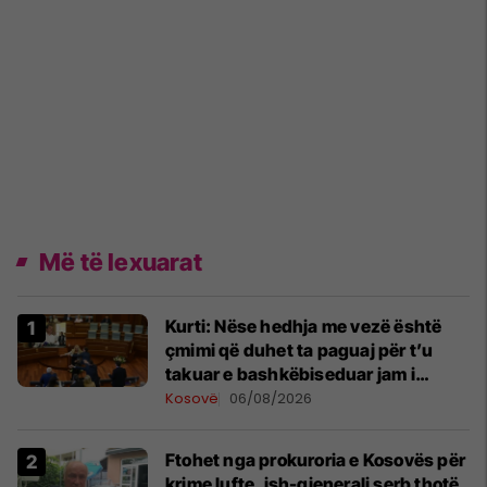
Më të lexuarat
Kurti: Nëse hedhja me vezë është
çmimi që duhet ta paguaj për t’u
takuar e bashkëbiseduar jam i
lumtur ta bëj këtë
Kosovë
06/08/2026
Ftohet nga prokuroria e Kosovës për
krime lufte, ish-gjenerali serb thotë