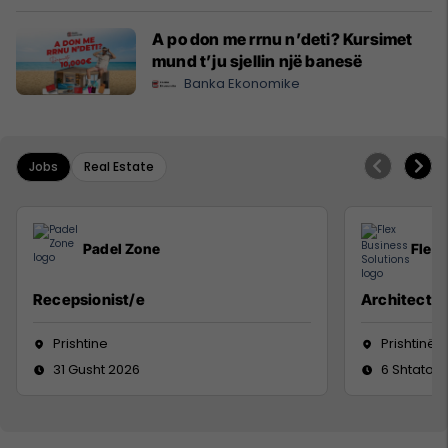
A po don me rrnu n’deti? Kursimet
mund t’ju sjellin një banesë
Banka Ekonomike
Jobs
Real Estate
Padel Zone
Flex 
Recepsionist/e
Architect
Prishtine
Prishtinë
31 Gusht 2026
6 Shtator 