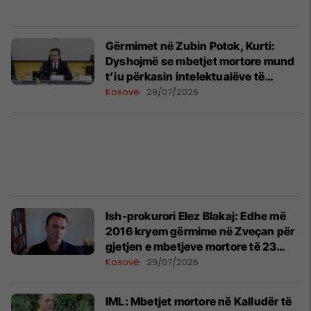
Gërmimet në Zubin Potok, Kurti:
Dyshojmë se mbetjet mortore mund
t’iu përkasin intelektualëve të
zhdukur të Mitrovicës
Kosovë
29/07/2026
Ish-prokurori Elez Blakaj: Edhe më
2016 kryem gërmime në Zveçan për
gjetjen e mbetjeve mortore të 23
intelektualëve të zhdukur
Kosovë
29/07/2026
IML: Mbetjet mortore në Kalludër të