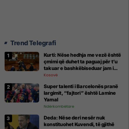
Trend Telegrafi
Kurti: Nëse hedhja me vezë është
çmimi që duhet ta paguaj për t’u
takuar e bashkëbiseduar jam i
lumtur ta bëj këtë
Kosovë
Super talenti i Barcelonës pranë
largimit, “fajtori” është Lamine
Yamal
Ndërkombëtare
Deda: Nëse deri nesër nuk
konstituohet Kuvendi, të gjithë