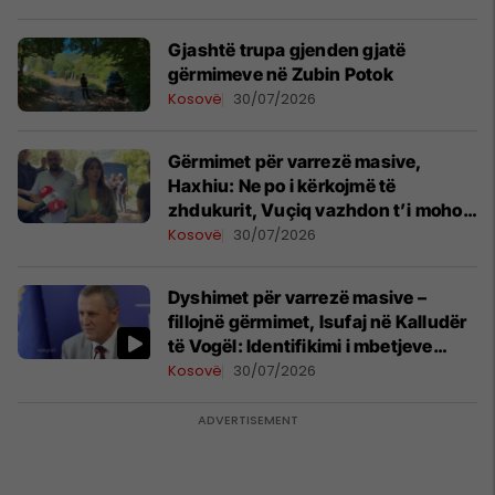
Gjashtë trupa gjenden gjatë
gërmimeve në Zubin Potok
Kosovë
30/07/2026
Gërmimet për varrezë masive, ​
Haxhiu: Ne po i kërkojmë të
zhdukurit, Vuçiq vazhdon t’i mohojë
krimet
Kosovë
30/07/2026
Dyshimet për varrezë masive –
fillojnë gërmimet, ​Isufaj në Kalludër
të Vogël: Identifikimi i mbetjeve
mortore do të kërkojë kohë
Kosovë
30/07/2026