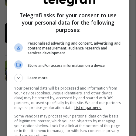
ruhet nga njësitet elitare të Policisë
së Kosovës
Kosovë
28/07/2026
Telegrafi asks for your consent to use
your personal data for the following
Arrestohen dy persona në Zubin
purposes:
Potok, dyshohen për krime lufte
ndaj popullatës civile në vitin 1999
Personalised advertising and content, advertising and
Kronika e Zezë
28/07/2026
content measurement, audience research and
services development
Kurti në veri: Asnjë kriminel nuk do
Store and/or access information on a device
të mbetet i pandëshkuar
Kosovë
26/07/2026
Learn more
Your personal data will be processed and information from
your device (cookies, unique identifiers, and other device
2
data) may be stored by, accessed by and shared with 369
partners, or used specifically by this site. We and our partners
may use precise geolocation data.
List of partners.
Some vendors may process your personal data on the basis
of legitimate interest, which you can object to by managing
your options below. Look for a link at the bottom of this page
or in the site menu to manage or withdraw consent in privacy
and cookie settings.