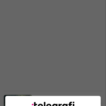
Pamje nga Kalludra e Vogël,
dyshohet për varrezë masive – zona