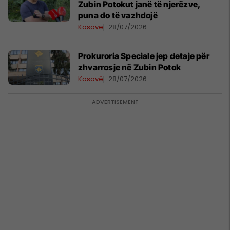
Zubin Potokut janë të njerëzve,
puna do të vazhdojë
Kosovë
28/07/2026
Prokuroria Speciale jep detaje për
zhvarrosje në Zubin Potok
Kosovë
28/07/2026