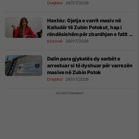
Drejtësi
29/07/2026
Haxhiu: Gjetja e varrit masiv në
Kalludër të Zubin Potokut, hap i
rëndësishëm për zbardhjen e fatit të
të zhdukurve
Kosovë
29/07/2026
​Dalin para gjykatës dy serbët e
arrestuar si të dyshuar për varrezën
masive në Zubin Potok
Drejtësi
29/07/2026