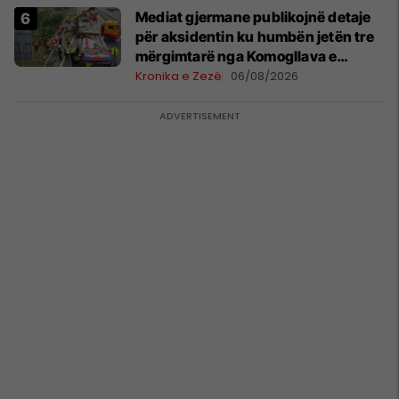
Mediat gjermane publikojnë detaje
për aksidentin ku humbën jetën tre
mërgimtarë nga Komogllava e
Ferizajt
Kronika e Zezë
06/08/2026