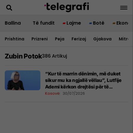
Ballina
Të fundit
Lajme
Botë
Ekono
Prishtina
Prizreni
Peja
Ferizaj
Gjakova
Mitrov
Zubin Potok
386 Artikuj
“Kur të marrin dënimin, më duket
sikur mu ka ngjallë vëllau”, Lutfije
Ademi kërkon drejtësi për të
zhdukurit e grupit të intelektualëve
Kosovë
30/07/2026