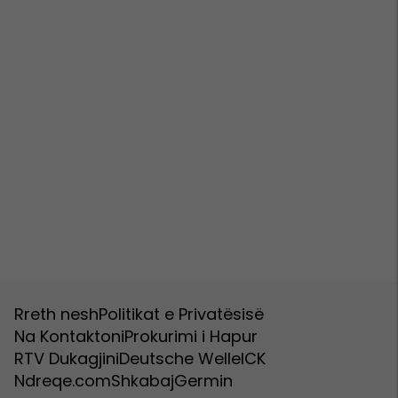
Rreth nesh
Politikat e Privatësisë
Na Kontaktoni
Prokurimi i Hapur
RTV Dukagjini
Deutsche Welle
ICK
Ndreqe.com
Shkabaj
Germin