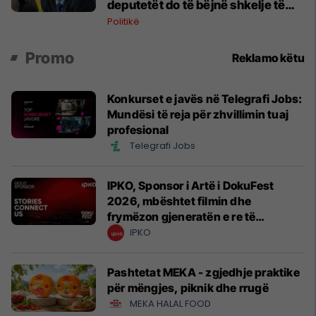
deputetët do të bëjnë shkelje të
rëndë kushtetuese
Politikë
Promo
Reklamo këtu
Konkurset e javës në Telegrafi Jobs:
Mundësi të reja për zhvillimin tuaj
profesional
Telegrafi Jobs
IPKO, Sponsor i Artë i DokuFest
2026, mbështet filmin dhe
frymëzon gjeneratën e re të
krijuesve
IPKO
Pashtetat MEKA - zgjedhje praktike
për mëngjes, piknik dhe rrugë
MEKA HALAL FOOD