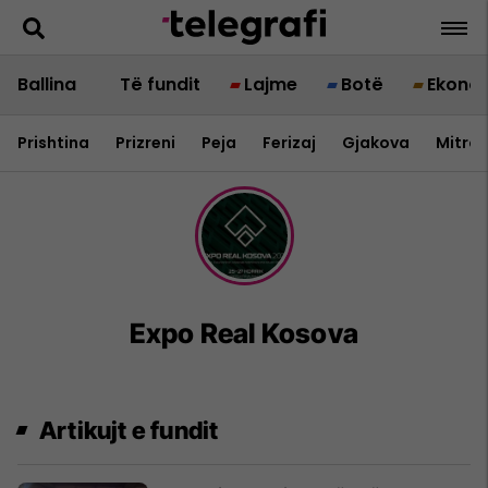
Ballina
Të fundit
Lajme
Botë
Ekono
Prishtina
Prizreni
Peja
Ferizaj
Gjakova
Mitrov
Expo Real Kosova
Artikujt e fundit