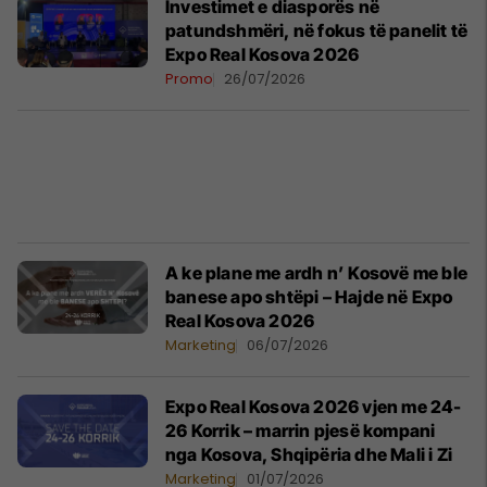
Investimet e diasporës në
patundshmëri, në fokus të panelit të
Expo Real Kosova 2026
Promo
26/07/2026
A ke plane me ardh n’ Kosovë me ble
banese apo shtëpi – Hajde në Expo
Real Kosova 2026
Marketing
06/07/2026
Expo Real Kosova 2026 vjen me 24-
26 Korrik – marrin pjesë kompani
nga Kosova, Shqipëria dhe Mali i Zi
Marketing
01/07/2026