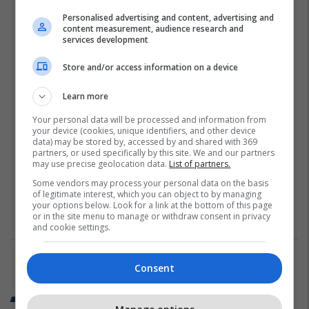
Personalised advertising and content, advertising and
content measurement, audience research and
services development
Store and/or access information on a device
Learn more
Your personal data will be processed and information from
your device (cookies, unique identifiers, and other device
data) may be stored by, accessed by and shared with 369
partners, or used specifically by this site. We and our partners
may use precise geolocation data.
List of partners.
Some vendors may process your personal data on the basis
of legitimate interest, which you can object to by managing
your options below. Look for a link at the bottom of this page
or in the site menu to manage or withdraw consent in privacy
and cookie settings.
1
Consent
Trend Telegrafi