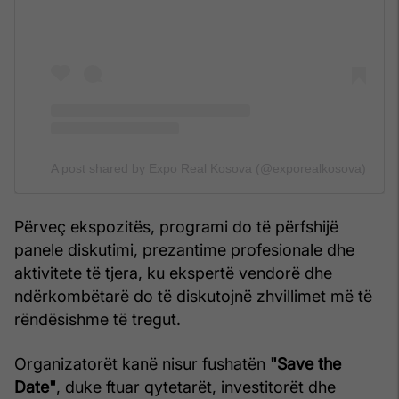
A post shared by Expo Real Kosova (@exporealkosova)
Përveç ekspozitës, programi do të përfshijë
panele diskutimi, prezantime profesionale dhe
aktivitete të tjera, ku ekspertë vendorë dhe
ndërkombëtarë do të diskutojnë zhvillimet më të
rëndësishme të tregut.
Organizatorët kanë nisur fushatën
"Save the
Date"
, duke ftuar qytetarët, investitorët dhe