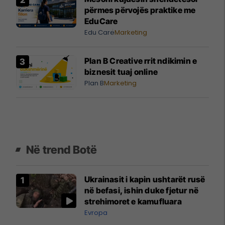
përmes përvojës praktike me
EduCare
Edu Care
Marketing
Plan B Creative rrit ndikimin e
biznesit tuaj online
Plan B
Marketing
Në trend Botë
Ukrainasit i kapin ushtarët rusë
në befasi, ishin duke fjetur në
strehimoret e kamufluara
Evropa