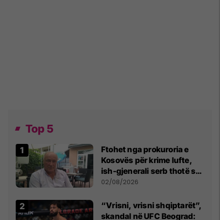
Top 5
Ftohet nga prokuroria e
Kosovës për krime lufte,
ish-gjenerali serb thotë se
dikush e tradhtoi në
02/08/2026
Beograd
“Vrisni, vrisni shqiptarët”,
skandal në UFC Beograd: