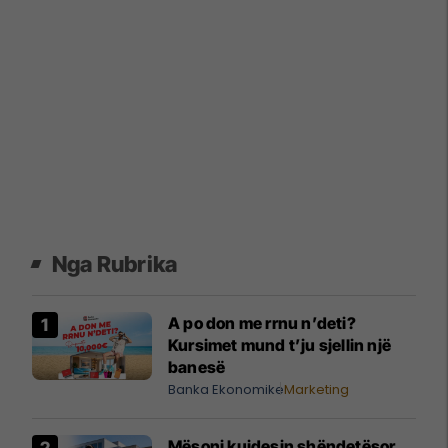
Nga Rubrika
A po don me rrnu n’deti?
Kursimet mund t’ju sjellin një
banesë
Banka Ekonomike
Marketing
Mësoni kujdesin shëndetësor