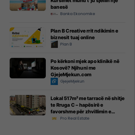
Kursimet mund t’ju sjellin një
banesë
Banka Ekonomike
Plan B Creative rrit ndikimin e
biznesit tuaj online
Plan B
Po kërkoni mjek apo klinikë në
Kosovë? Njihuni me
GjejeMjekun.com
GjejeMjekun
Lokal 517m² me tarracë në shitje
te Rruga C – hapësirë e
favorshme për zhvillimin e
biznesit #15796
Pro Real Estate