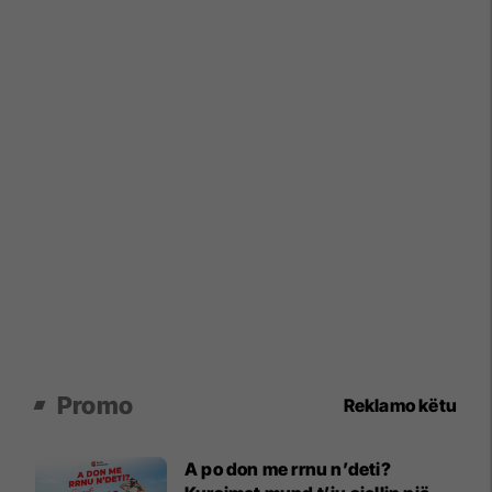
Promo
Reklamo këtu
A po don me rrnu n’deti?