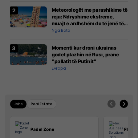
Meteorologët me parashikime të
reja: Ndryshime ekstreme,
muajt e ardhshëm do të jenë të
pazakontë
Nga Bota
Momenti kur droni ukrainas
godet plazhin në Rusi, pranë
"pallatit të Putinit"
Evropa
Jobs
Real Estate
Padel Zone
Flex B