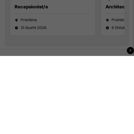
Recepsionist/e
Architect
Prishtine
Prishtinë
31 Gusht 2026
6 Shtator 2
×