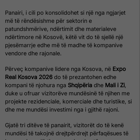
Panairi, i cili po konsolidohet si një nga ngjarjet
më të rëndësishme për sektorin e
patundshmërive, ndërtimit dhe materialeve
ndërtimore në Kosovë, këtë vit do të sjellë një
pjesëmarrje edhe më të madhe të kompanive
vendore dhe rajonale.
Përveç kompanive lidere nga Kosova, në
Expo
Real Kosova 2026
do të prezantohen edhe
kompani të njohura nga
Shqipëria
dhe
Mali i Zi
,
duke u ofruar vizitorëve mundësinë të njihen me
projekte rezidenciale, komerciale dhe turistike, si
dhe me mundësi investimi nga i gjithë rajoni.
Gjatë tri ditëve të panairit, vizitorët do të kenë
mundësi të takojnë drejtpërdrejt përfaqësues të