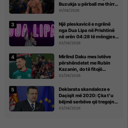
Buzukja u përball me thirrje
anti-shqiptare nga
01/08/2026
tribunat
Një pleskavicë e ngrënë
nga Dua Lipa në Prishtinë
në orën 04:28 të mëngjesit
- dhe bota digjitale serbe
03/08/2026
shpall gjendjen e luftës
Mirlind Daku mes lotëve
përshëndetet me Rubin
Kazanin, do të fitojë
miliona te Spartak Moska
02/08/2026
​Deklarata skandaloze e
Daçiqit më 2020: Çka t'u
bëjmë serbëve që tregojnë
ku janë varrosur shqiptarët
03/08/2026
në Serbi