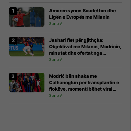
Amorim synon Scudetton dhe
Ligën e Evropës me Milanin
Serie A
Jashari flet për gjithçka:
Objektivat me Milanin, Modricin,
minutat dhe ofertat nga
Juventusi e Atalanta
Serie A
Modrić bën shaka me
Calhanoglun për transplantin e
flokëve, momenti bëhet viral
pas derbit
Serie A