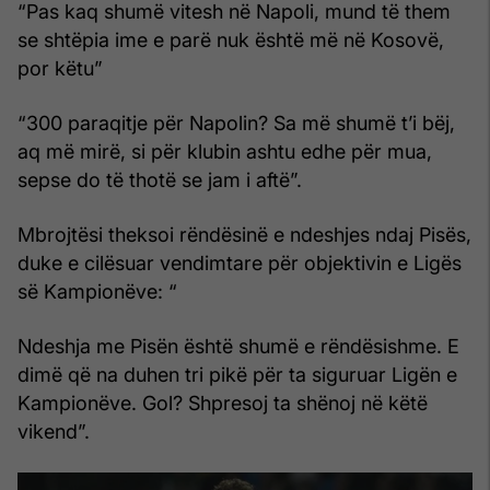
“Pas kaq shumë vitesh në Napoli, mund të them
se shtëpia ime e parë nuk është më në Kosovë,
por këtu”
“300 paraqitje për Napolin? Sa më shumë t’i bëj,
aq më mirë, si për klubin ashtu edhe për mua,
sepse do të thotë se jam i aftë”.
Mbrojtësi theksoi rëndësinë e ndeshjes ndaj Pisës,
duke e cilësuar vendimtare për objektivin e Ligës
së Kampionëve: “
Ndeshja me Pisën është shumë e rëndësishme. E
dimë që na duhen tri pikë për ta siguruar Ligën e
Kampionëve. Gol? Shpresoj ta shënoj në këtë
vikend”.