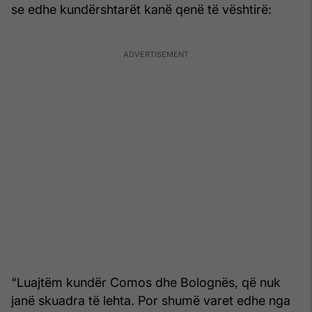
se edhe kundërshtarët kanë qenë të vështirë:
“Luajtëm kundër Comos dhe Bolognës, që nuk
janë skuadra të lehta. Por shumë varet edhe nga