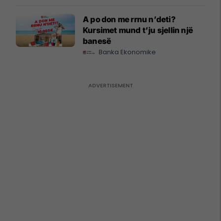
A po don me rrnu n’deti?
Kursimet mund t’ju sjellin një
banesë
Banka Ekonomike