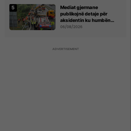
Mediat gjermane
publikojnë detaje për
aksidentin ku humbën
jetën tre mërgimtarë nga
06/08/2026
Komogllava e Ferizajt