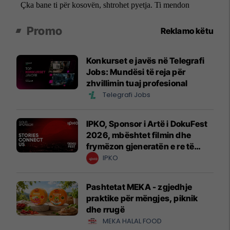
Promo
Reklamo këtu
Konkurset e javës në Telegrafi
Jobs: Mundësi të reja për
zhvillimin tuaj profesional
Telegrafi Jobs
IPKO, Sponsor i Artë i DokuFest
2026, mbështet filmin dhe
frymëzon gjeneratën e re të
krijuesve
IPKO
Pashtetat MEKA - zgjedhje
praktike për mëngjes, piknik
dhe rrugë
MEKA HALAL FOOD