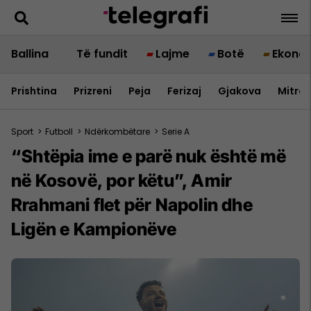
Ballina
Të fundit
Lajme
Botë
Ekono
Prishtina
Prizreni
Peja
Ferizaj
Gjakova
Mitrov
Sport
>
Futboll
>
Ndërkombëtare
>
Serie A
“Shtëpia ime e parë nuk është më
në Kosovë, por këtu”, Amir
Rrahmani flet për Napolin dhe
Ligën e Kampionëve