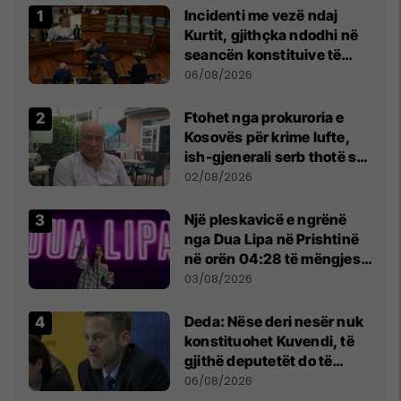
Incidenti me vezë ndaj
Kurtit, gjithçka ndodhi në
seancën konstituive të
Kuvendit
06/08/2026
Ftohet nga prokuroria e
Kosovës për krime lufte,
ish-gjenerali serb thotë se
dikush e tradhtoi në
02/08/2026
Beograd
Një pleskavicë e ngrënë
nga Dua Lipa në Prishtinë
në orën 04:28 të mëngjesit
- dhe bota digjitale serbe
03/08/2026
shpall gjendjen e luftës
Deda: Nëse deri nesër nuk
konstituohet Kuvendi, të
gjithë deputetët do të
bëjnë shkelje të rëndë
06/08/2026
kushtetuese