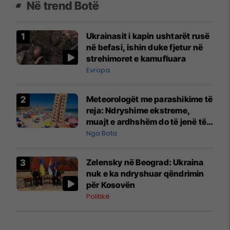
Në trend Botë
Ukrainasit i kapin ushtarët rusë
në befasi, ishin duke fjetur në
strehimoret e kamufluara
Evropa
Meteorologët me parashikime të
reja: Ndryshime ekstreme,
muajt e ardhshëm do të jenë të
pazakontë
Nga Bota
Zelensky në Beograd: Ukraina
nuk e ka ndryshuar qëndrimin
për Kosovën
Politikë