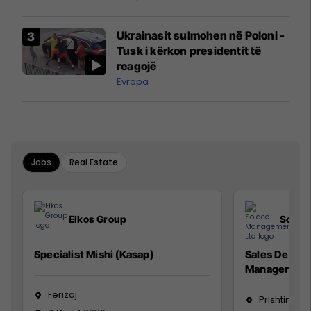
interceptuar fluturaken e Qatar
Airways që po shkonte drejt
Ukrainasit sulmohen në Poloni -
Mançesterit
Tusk i kërkon presidentit të
reagojë
Evropa
Jobs
Real Estate
Elkos Group
Solac
Specialist Mishi (Kasap)
Sales Devel
Manager
Ferizaj
Prishtinë