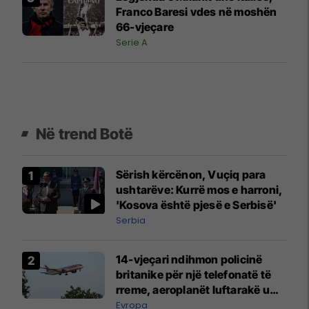
Franco Baresi vdes në moshën
66-vjeçare
Serie A
Në trend Botë
Sërish kërcënon, Vuçiq para
ushtarëve: Kurrë mos e harroni,
'Kosova është pjesë e Serbisë'
Serbia
14-vjeçari ndihmon policinë
britanike për një telefonatë të
rreme, aeroplanët luftarakë u
ngritën në ajër për të
Evropa