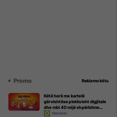
Promo
Reklamo këtu
Këtë herë me kartelë
gërvishtëse plotësisht digjitale
dhe mbi 40 mijë shpërblime
instant!
Meridian