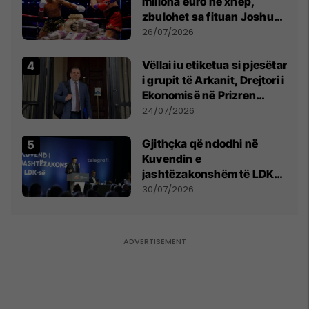
miliona euro në xhep,
zbulohet sa fituan Joshua
e Prenga
26/07/2026
Vëllai iu etiketua si pjesëtar
i grupit të Arkanit, Drejtori i
Ekonomisë në Prizren
mohon pretendimet
24/07/2026
Gjithçka që ndodhi në
Kuvendin e
jashtëzakonshëm të LDK-
së
30/07/2026