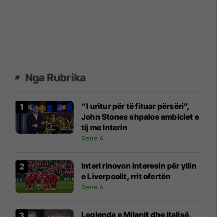
Nga Rubrika
“I uritur për të fituar përsëri”,
John Stones shpalos ambiciet e
tij me Interin
Serie A
Interi rinovon interesin për yllin
e Liverpoolit, rrit ofertën
Serie A
Legjenda e Milanit dhe Italisë,