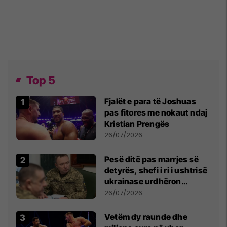
Top 5
Fjalët e para të Joshuas
pas fitores me nokaut ndaj
Kristian Prengës
26/07/2026
Pesë ditë pas marrjes së
detyrës, shefi i ri i ushtrisë
ukrainase urdhëron
kontroll të madh
26/07/2026
Vetëm dy raunde dhe