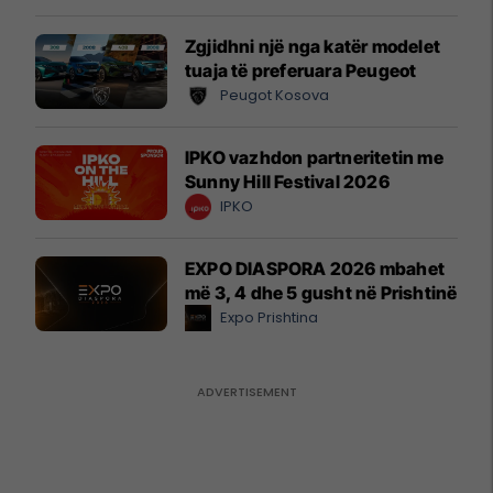
Zgjidhni një nga katër modelet
tuaja të preferuara Peugeot
Peugot Kosova
IPKO vazhdon partneritetin me
Sunny Hill Festival 2026
IPKO
EXPO DIASPORA 2026 mbahet
më 3, 4 dhe 5 gusht në Prishtinë
Expo Prishtina