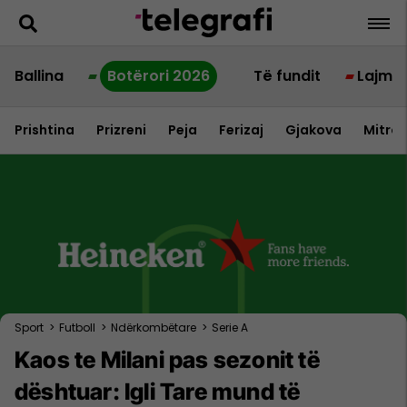
Ballina
Botërori 2026
Të fundit
Lajme
Prishtina
Prizreni
Peja
Ferizaj
Gjakova
Mitrov
Sport
>
Futboll
>
Ndërkombëtare
>
Serie A
Kaos te Milani pas sezonit të
dështuar: Igli Tare mund të