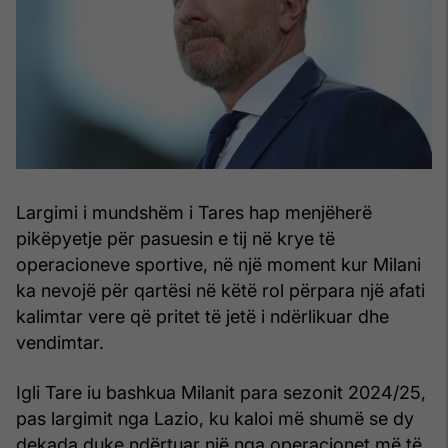
Largimi i mundshëm i Tares hap menjëherë
pikëpyetje për pasuesin e tij në krye të
operacioneve sportive, në një moment kur Milani
ka nevojë për qartësi në këtë rol përpara një afati
kalimtar vere që pritet të jetë i ndërlikuar dhe
vendimtar.
Igli Tare iu bashkua Milanit para sezonit 2024/25,
pas largimit nga Lazio, ku kaloi më shumë se dy
dekada duke ndërtuar një nga operacionet më të