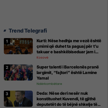
Trend Telegrafi
Kurti: Nëse hedhja me vezë është
çmimi që duhet ta paguaj për t’u
takuar e bashkëbiseduar jam i
lumtur ta bëj këtë
Kosovë
Super talenti i Barcelonës pranë
largimit, “fajtori” është Lamine
Yamal
Ndërkombëtare
Deda: Nëse deri nesër nuk
konstituohet Kuvendi, të gjithë
deputetët do të bëjnë shkelje të