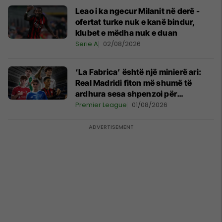
Leao i ka ngecur Milanit në derë -
ofertat turke nuk e kanë bindur,
klubet e mëdha nuk e duan
Serie A
02/08/2026
‘La Fabrica’ është një minierë ari:
Real Madridi fiton më shumë të
ardhura sesa shpenzoi për
transferimet e reja
Premier League
01/08/2026