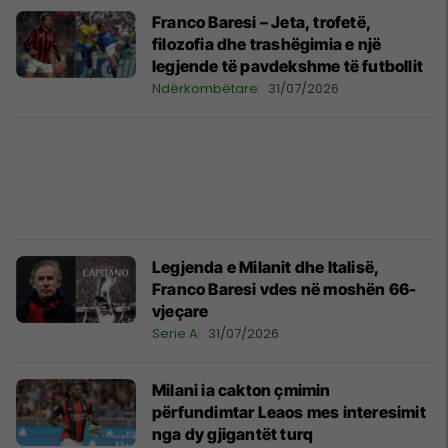
Franco Baresi – Jeta, trofetë,
filozofia dhe trashëgimia e një
legjende të pavdekshme të futbollit
Ndërkombëtare
31/07/2026
Legjenda e Milanit dhe Italisë,
Franco Baresi vdes në moshën 66-
vjeçare
Serie A
31/07/2026
Milani ia cakton çmimin
përfundimtar Leaos mes interesimit
nga dy gjigantët turq