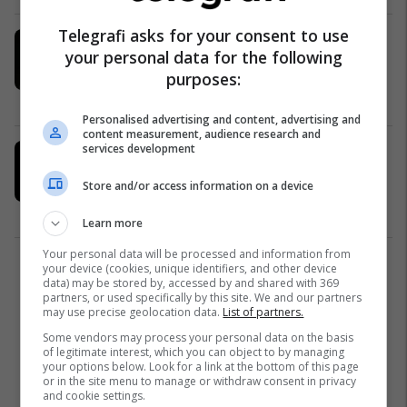
Telegrafi asks for your consent to use
“Bëra shumë gabime”, Ruben
your personal data for the following
Amorim shpjegon çka shkoi keq te
purposes:
Man Unitedi
Premier League
28/07/2026
Personalised advertising and content, advertising and
content measurement, audience research and
services development
Fenerbahçe negocion me Milanin
për Leaon, por 50 milionë euro dhe
Store and/or access information on a device
Liga e Kampionëve vendosin
gjithçka
Serie A
28/07/2026
Learn more
Your personal data will be processed and information from
your device (cookies, unique identifiers, and other device
1
data) may be stored by, accessed by and shared with 369
partners, or used specifically by this site. We and our partners
may use precise geolocation data.
List of partners.
Some vendors may process your personal data on the basis
of legitimate interest, which you can object to by managing
your options below. Look for a link at the bottom of this page
or in the site menu to manage or withdraw consent in privacy
and cookie settings.