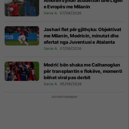
Amorim synon Scudetton dhe Ligën
e Evropës me Milanin
Serie A
07/08/2026
Jashari flet për gjithçka: Objektivat
me Milanin, Modricin, minutat dhe
ofertat nga Juventusi e Atalanta
Serie A
07/08/2026
Modrić bën shaka me Calhanoglun
për transplantin e flokëve, momenti
bëhet viral pas derbit
Serie A
05/08/2026