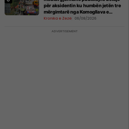
për aksidentin ku humbën jetën tre
mërgimtarë nga Komogllava e
Ferizajt
Kronika e Zezë
06/08/2026