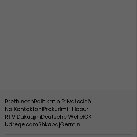
Rreth nesh
Politikat e Privatësisë
Na Kontaktoni
Prokurimi i Hapur
RTV Dukagjini
Deutsche Welle
ICK
Ndreqe.com
Shkabaj
Germin