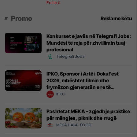
rëndë kushtetuese
Politikë
Promo
Reklamo këtu
Konkurset e javës në Telegrafi Jobs:
Mundësi të reja për zhvillimin tuaj
profesional
Telegrafi Jobs
IPKO, Sponsor i Artë i DokuFest
2026, mbështet filmin dhe
frymëzon gjeneratën e re të
krijuesve
IPKO
Pashtetat MEKA - zgjedhje praktike
për mëngjes, piknik dhe rrugë
MEKA HALAL FOOD