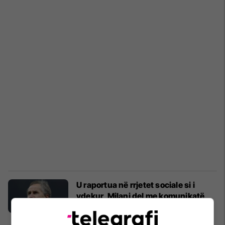
U raportua në rrjetet sociale si i
vdekur, Milani del me komunikatë
zytare pë legjendën Franco Baresi
Serie A
30/07/2026