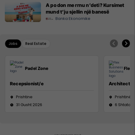
A po don me rrnu n’deti? Kursimet
mund t’ju sjellin një banesë
Banka Ekonomike
Jobs
Real Estate
Padel Zone
Flex 
Recepsionist/e
Architect
Prishtine
Prishtinë
31 Gusht 2026
6 Shtator 