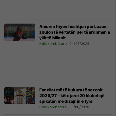
Amorim thyen heshtjen për Leaon,
zbulon të vërtetën për të ardhmen e
yllit të Milanit
Ndërkombëtare
04/08/2026
Fanellat më të bukura të sezonit
2026/27 – këto janë 20 klubet që
spikatën me dizajnin e tyre
Ndërkombëtare
03/08/2026