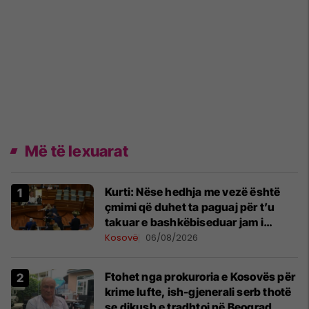
Më të lexuarat
Kurti: Nëse hedhja me vezë është
çmimi që duhet ta paguaj për t’u
takuar e bashkëbiseduar jam i
lumtur ta bëj këtë
Kosovë
06/08/2026
Ftohet nga prokuroria e Kosovës për
krime lufte, ish-gjenerali serb thotë
se dikush e tradhtoi në Beograd