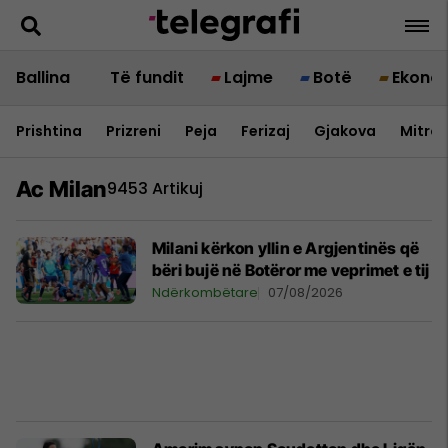
Ballina
Të fundit
Lajme
Botë
Ekono
Prishtina
Prizreni
Peja
Ferizaj
Gjakova
Mitrov
Ac Milan
9453 Artikuj
Milani kërkon yllin e Argjentinës që
bëri bujë në Botëror me veprimet e tij
Ndërkombëtare
07/08/2026