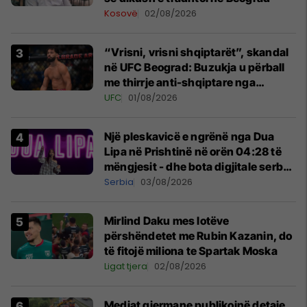
Kosovë
02/08/2026
“Vrisni, vrisni shqiptarët”, skandal
në UFC Beograd: Buzukja u përball
me thirrje anti-shqiptare nga
tribunat
UFC
01/08/2026
Një pleskavicë e ngrënë nga Dua
Lipa në Prishtinë në orën 04:28 të
mëngjesit - dhe bota digjitale serbe
shpall gjendjen e luftës
Serbia
03/08/2026
Mirlind Daku mes lotëve
përshëndetet me Rubin Kazanin, do
të fitojë miliona te Spartak Moska
Ligat tjera
02/08/2026
Mediat gjermane publikojnë detaje