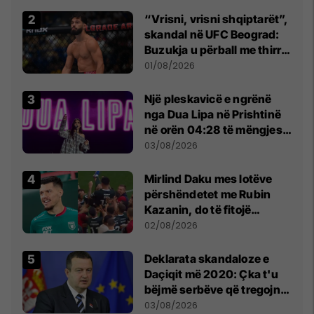
Beograd
“Vrisni, vrisni shqiptarët”,
skandal në UFC Beograd:
Buzukja u përball me thirrje
anti-shqiptare nga
01/08/2026
tribunat
Një pleskavicë e ngrënë
nga Dua Lipa në Prishtinë
në orën 04:28 të mëngjesit
- dhe bota digjitale serbe
03/08/2026
shpall gjendjen e luftës
Mirlind Daku mes lotëve
përshëndetet me Rubin
Kazanin, do të fitojë
miliona te Spartak Moska
02/08/2026
​Deklarata skandaloze e
Daçiqit më 2020: Çka t'u
bëjmë serbëve që tregojnë
ku janë varrosur shqiptarët
03/08/2026