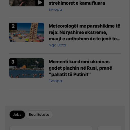
strehimoret e kamufluara
Evropa
Meteorologët me parashikime të
reja: Ndryshime ekstreme,
muajt e ardhshëm do të jenë të
pazakontë
Nga Bota
Momenti kur droni ukrainas
godet plazhin në Rusi, pranë
"pallatit të Putinit"
Evropa
Jobs
Real Estate