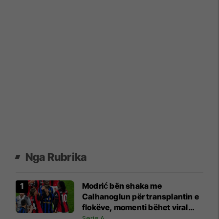
Nga Rubrika
Modrić bën shaka me
Calhanoglun për transplantin e
flokëve, momenti bëhet viral
pas derbit
Serie A