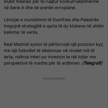
klubit milanez për të ruajtur konkurrueshmërinë
në Serie A dhe në arenën evropiane.
Lëvizjet e mundshme të Dumfries dhe Palestrës
tregojnë strategjitë e qarta të dy klubeve në afatin
kalimtar të verës.
Real Madridi synon të përforcojë një pozicion kyç
me një futbollist të dëshmuar në nivelet më të
larta, ndërsa Interi po investon te një lojtar me
perspektivë të madhe për të ardhmen.
/Telegrafi/