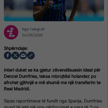
Nga
Telegrafi
04/06/2026
Interi duket se ka gjetur zëvendësuesin ideal për
Denzel Dumfries, teksa mbrojtësi holandez po
afrohet gjithnjë e më shumë me një transferim te
Real Madridi.
Sipas raportimeve të fundit nga Spanja, Dumfries
mund të jetë një nga përforcimet e para të “Los