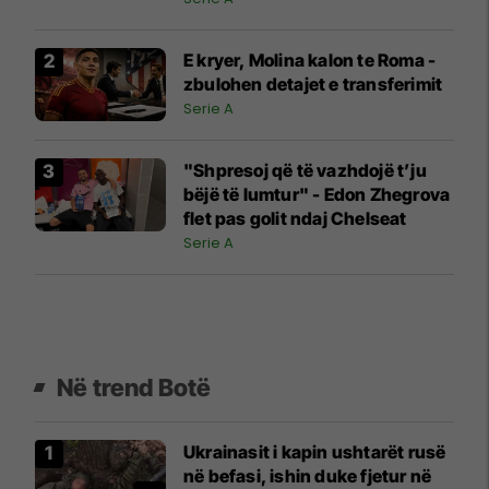
E kryer, Molina kalon te Roma -
zbulohen detajet e transferimit
Serie A
"Shpresoj që të vazhdojë t’ju
bëjë të lumtur" - Edon Zhegrova
flet pas golit ndaj Chelseat
Serie A
Në trend Botë
Ukrainasit i kapin ushtarët rusë
në befasi, ishin duke fjetur në