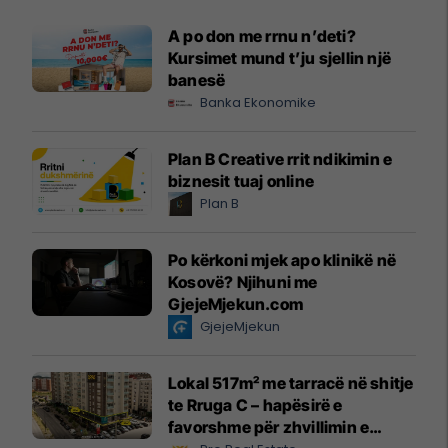
A po don me rrnu n’deti?
Kursimet mund t’ju sjellin një
banesë
Banka Ekonomike
Plan B Creative rrit ndikimin e
biznesit tuaj online
Plan B
Po kërkoni mjek apo klinikë në
Kosovë? Njihuni me
GjejeMjekun.com
GjejeMjekun
Lokal 517m² me tarracë në shitje
te Rruga C – hapësirë e
favorshme për zhvillimin e