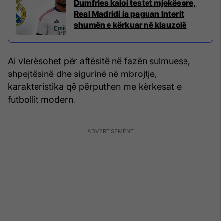
Dumfries kaloi testet mjekësore,
Real Madridi ia paguan Interit
shumën e kërkuar në klauzolë
Ai vlerësohet për aftësitë në fazën sulmuese,
shpejtësinë dhe sigurinë në mbrojtje,
karakteristika që përputhen me kërkesat e
futbollit modern.