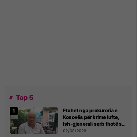
Top 5
Ftohet nga prokuroria e
Kosovës për krime lufte,
ish-gjenerali serb thotë se
dikush e tradhtoi në
02/08/2026