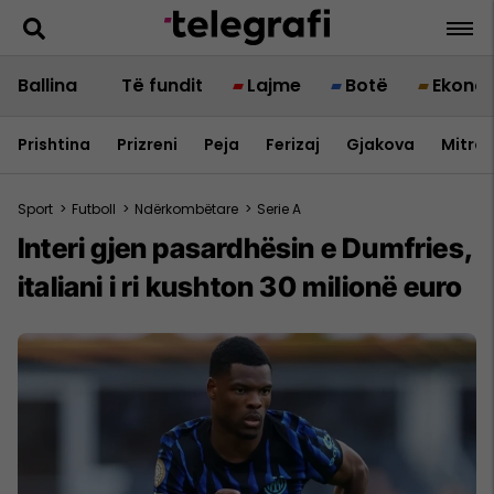
Ballina
Të fundit
Lajme
Botë
Ekono
Prishtina
Prizreni
Peja
Ferizaj
Gjakova
Mitrov
Sport
>
Futboll
>
Ndërkombëtare
>
Serie A
Interi gjen pasardhësin e Dumfries,
italiani i ri kushton 30 milionë euro